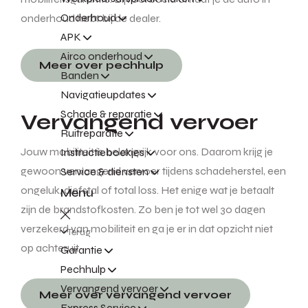
Onderhoud
onderhoud hebt bij de dealer.
APK
Airco onderhoud
Meer over pechhulp
Banden
Navigatieupdates
Schade & reparatie
Vervangend vervoer
Ruitreparatie
Jouw mobiliteit is belangrijk voor ons. Daarom krijg je
Instructieboekjes
gewoon vervangend vervoer tijdens schadeherstel, een
Service & diensten
ongeluk, diefstal of total loss. Het enige wat je betaalt
Menu
zijn de brandstofkosten. Zo ben je tot wel 30 dagen
verzekerd van mobiliteit en ga je er in dat opzicht niet
Terug
op achteruit.
Garantie
Pechhulp
Vervangend vervoer
Meer over vervangend vervoer
Express Service