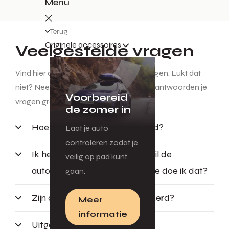
Menu
Terug
Originele accessoires
Veelgestelde vragen
Vind hier antwoord op jouw overige vragen. Lukt dat
niet? Neem contact met ons op. Wij beantwoorden je
Voorbereid
vragen graag.
de zomer in
Hoe wordt mijn premie bepaald?
Laat je auto
controleren zodat je
Ik heb mijn auto verkocht en wil de
veilig op pad kunt
autoverzekering opzeggen. Hoe doe ik dat?
gaan.
Zijn de accessoires meeverzekerd?
Meer
informatie
Uitgebreide rechtsbijstand