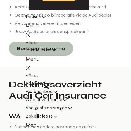
Accessoires tot € 3.500 gratis meeverzekerd
Geen eigen risico bij reparatie via de Audi dealer
Leasen
Vervangend vervoer inbegrepen
Menu
Jouw Audi dealer als aanspreekpunt
Terug
Bereken je premie
Private lease
Menu
Terug
Dekkingsoverzicht
Voorraad
Actieaanbod
Audi Car Insurance
Over private lease
Veelgestelde vragen
WA
Zakelijk lease
Menu
Schade aan andere personen en auto's