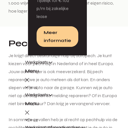
Tijdelijk tot € 102
1.000 vrijwillig eigen risico. Hoe hoger het eigen risico,
p/m bij zakelijke
hoe lager de premie.
lease
Meer
informatie
Pechhulp
Je krijgt direct deskundige hulp bij autopech. Je kunt
Werkplaats
kiezen voor pechhulp in Nederland of in heel Europa.
Menu
Jouw aanhanger is ook meeverzekerd. Bij pech
repareren we je auto meteen als dat kan. En anders
Terug
slepen we je auto naar de garage. Kunnen wij je auto
Werkplaats
niet op de dag van de melding repareren? Of in Europa
Menu
niet binnen 48 uur? Dan krijg je vervangend vervoer.
In sommige gevallen heb je al recht op pechhulp via de
Terug
Werkplaatsafspraak maken
mobiliteitsgarantie. Bijvoorbeeld omdat je de auto in