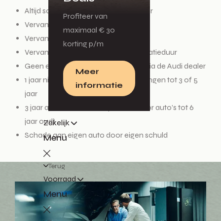
Altijd schadeherstel via de Audi dealer
Profiteer van
Vervangend vervoer bij diefstal
maximaal € 30
Vervangend vervoer bij total loss
korting p/m
Vervangend vervoer tijdens de reparatieduur
Geen eigen risico bij schadeherstel via de Audi dealer
Meer
1 jaar nieuwwaarde garantie, te verlengen tot 3 of 5
informatie
jaar
3 jaar aanschafwaarde garantie (voor auto’s tot 6
jaar oud)
Zakelijk
Schade aan eigen auto door eigen schuld
Menu
Terug
Voorraad
Menu