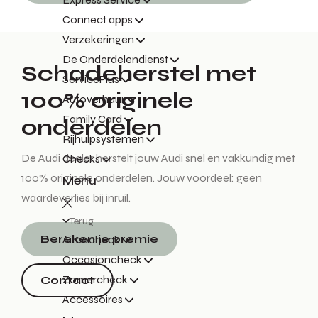
Connect apps
Verzekeringen
De Onderdelendienst
Schadeherstel met
ServicePlus
100% originele
Autoverhuur
Family Card
onderdelen
Rijhulpsystemen
De Audi dealer herstelt jouw Audi snel en vakkundig met
Checks
100% originele onderdelen. Jouw voordeel: geen
Menu
waardeverlies bij inruil.
Terug
Bereken je premie
Aircocheck
Occasioncheck
Zomercheck
Contact
Accessoires