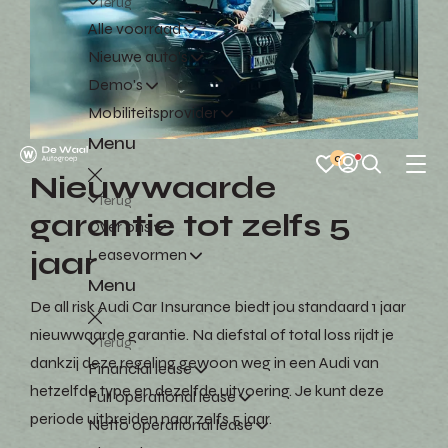
Terug
Alle voorraad
Nieuwe auto's
Demo's
Mobiliteitsprovider
Menu
0
Nieuwwaarde
Terug
garantie tot zelfs 5
Over ons
jaar
Leasevormen
Menu
De all risk Audi Car Insurance biedt jou standaard 1 jaar
nieuwwaarde garantie. Na diefstal of total loss rijdt je
Terug
dankzij deze regeling gewoon weg in een Audi van
Financial lease
hetzelfde type en dezelfde uitvoering. Je kunt deze
Full operational lease
periode uitbreiden naar zelfs 5 jaar.
Netto operational lease