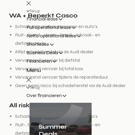
Terug
WA + Beperkt Casco
Financial lease
Schade aan andere personen en auto’s
Full operational lease
Ruit-, brand-, storm-, hagel-, inbraak- en
Netto operational lease
diefstalschade
Shortlease
Altijd schadeherstel via de Audi dealer
Business Deals
Vervangend vervoer bij diefstal
Financieren
Vervangend vervoer bij total loss
Menu
Vervangend vervoer tijdens de reparatieduur
Geen eigen risico bij schadeherstel via de Audi dealer
Terug
Over financieren
All risk
Schade aan andere personen en auto’s
Ruit-, brand-, storm-, hagel-, inbraak- en
Summer
Deals
diefstalschade