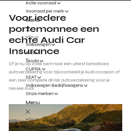
Actie voorraad
Voorraad per merk
Voor iedere
Menu
portemonnee een
echte Audi Car
Terug
Volkswagen
Insurance
Audi
Škoda
Of je nu op zoek bent naar een uiterst betaalbare
CUPRA
autoverzekering voor bijvoorbeeld je Audi occasion of
SEAT
een zeer complete all risk autoverzekering voor je
Volkswagen Bedrijfswagens
nieuwe Audi.
Onze merken
Menu
Terug
Volkswagen