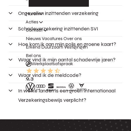
Ongevallen inzittenden verzekering
Huren
Acties
Schadeverzekering inzittenden SVI
Contact
Nieuws
Vacatures
Over ons
Hoe kom ik aan mijn polis en groene kaart?
Erkend Duurzaam
Vestigingen
Bel ons
Waar vind ik mijn aantal schadevrije jaren?
Werkplaatsafspraak
Waar vind ik de meldcode?
9.3
In welke landen is een groen Internationaal
Verzekeringsbewijs verplicht?