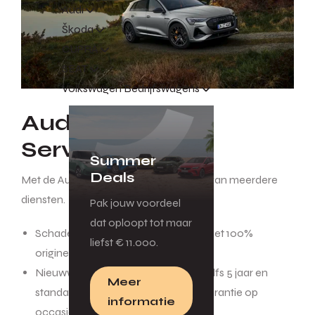
Audi
Škoda
CUPRA
SEAT
Volkswagen Bedrijfswagens
Audi Financial
Services
Summer
Deals
Met de Audi Car Insurance profiteer je van meerdere
diensten.
Pak jouw voordeel
dat oploopt tot maar
Schadeherstel bij jouw Audi dealer met 100%
liefst € 11.000.
originele onderdelen.
Nieuwwaarde garantie van 1, 3 tot zelfs 5 jaar en
Meer
standaard 3 jaar aanschafwaarde garantie op
informatie
occasions