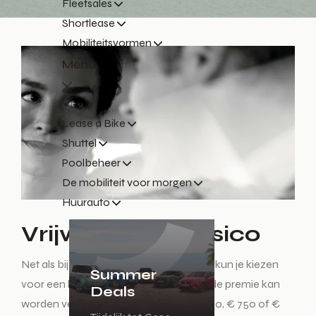
Fleetsales
Shortlease
Mobiliteitsvormen
Menu
Terug
Lease a Bike
Shuttel
Poolbeheer
De mobiliteit voor morgen
Huurauto
Vrijwillig eigen risico
Net als bij een ziektekostenverzekering kun je kiezen
Summer
voor een hoger eigen risico, waardoor de premie kan
Deals
worden verlaagd. Kies voor € 250, € 500, € 750 of €