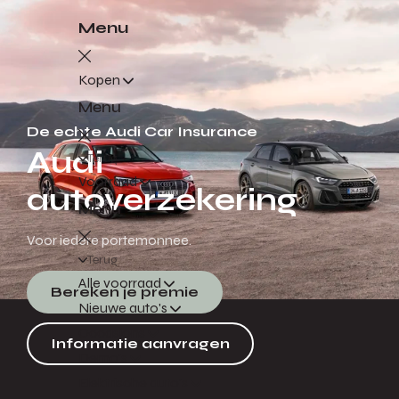
Menu
Kopen
Menu
De echte Audi Car Insurance
Audi
Terug
Voorraad
autoverzekering
Menu
Voor iedere portemonnee.
Terug
Alle voorraad
Bereken je premie
Nieuwe auto's
Occasions
Informatie aanvragen
Demo's
Elektrische auto's