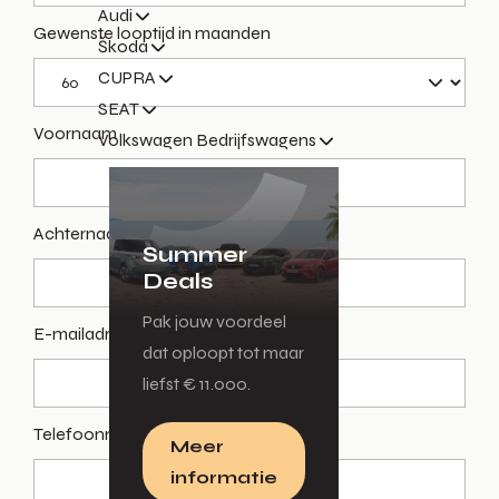
Audi
Gewenste looptijd in maanden
Škoda
CUPRA
SEAT
Voornaam
Volkswagen Bedrijfswagens
Achternaam
Summer
Deals
Pak jouw voordeel
E-mailadres
dat oploopt tot maar
liefst € 11.000.
Telefoonnummer
Meer
informatie