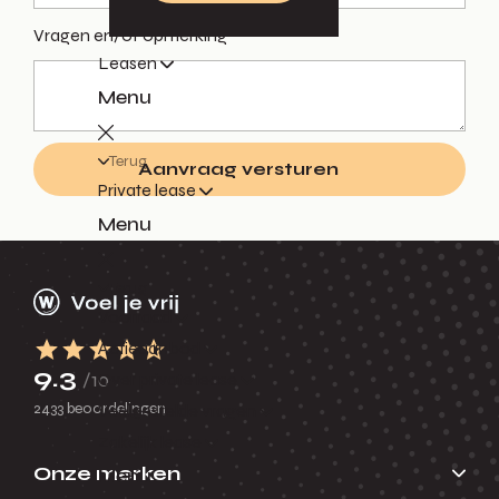
Vragen en/of opmerking
Leasen
Menu
Terug
Aanvraag versturen
Private lease
Menu
Terug
Voorraad
Actieaanbod
9.3
/10
Over private lease
2433 beoordelingen
Veelgestelde vragen
Zakelijk lease
Onze merken
Menu