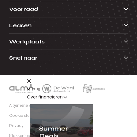
Voorraad
Terug
Financial lease
Leasen
Full operational lease
Netto operational lease
Werkplaats
Shortlease
Business Deals
Snel naar
Financieren
Menu
Terug
Over financieren
Algemene voorwaarden
Cookie statement
Privacy
Summer
Deals
Klokkenluidersregeling