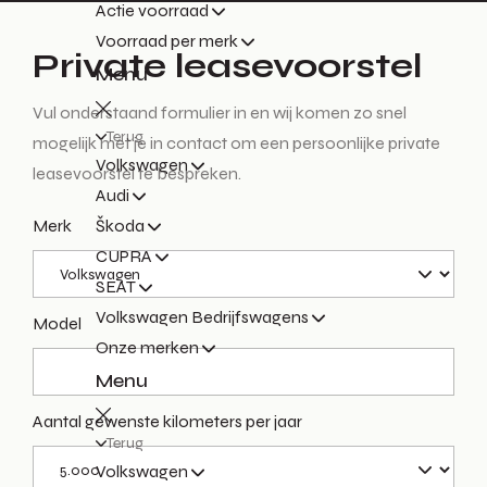
Actie voorraad
Voorraad per merk
Private leasevoorstel
Menu
Vul onderstaand formulier in en wij komen zo snel
Terug
mogelijk met je in contact om een persoonlijke private
Volkswagen
leasevoorstel te bespreken.
Audi
Merk
Škoda
CUPRA
SEAT
Volkswagen Bedrijfswagens
Model
Onze merken
Menu
Aantal gewenste kilometers per jaar
Terug
Volkswagen