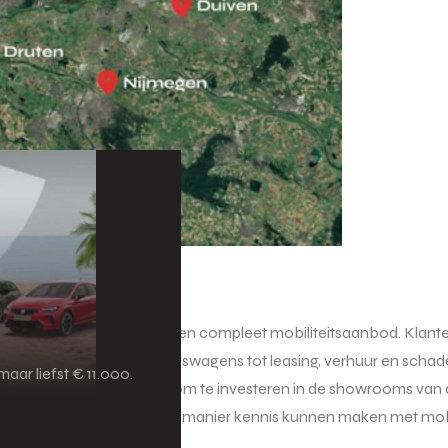
gsgebied met een breed en compleet mobiliteitsaanbod. Klanten 
. Van personen- en bedrijfswagens tot leasing, verhuur en schad
aar liefst € 11.000.
lvergroting creëert ruimte om te investeren in de showrooms van
persoonlijke en eigentijdse manier kennis kunnen maken met mobil