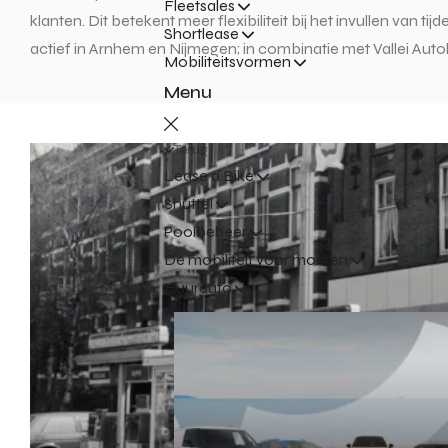
Fleetsales
klanten. Dit betekent meer flexibiliteit bij het invullen van
Shortlease
actief in Arnhem en Nijmegen; in combinatie met Vallei Aut
Mobiliteitsvormen
Menu
Terug
Lease a Bike
Shuttel
Poolbeheer
De mobiliteit voor morgen
Huurauto