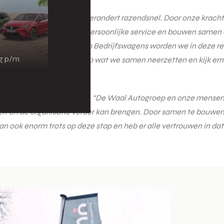
p:
“De mobiliteitswereld verandert razendsnel. Door onze kracht
ren schaalgrootte met persoonlijke service en bouwen samen aan 
viteiten van Den Engelsen Bedrijfswagens worden we in deze re
ng p/m
hadeherstel. Ik ben trots op wat we samen neerzetten en kijk er
jkt met vertrouwen vooruit:
“De Waal Autogroep en onze mensen zi
 en de organisatie verder kan brengen. Door samen te bouwen on
n dan ook enorm trots op deze stap en heb er alle vertrouwen in 