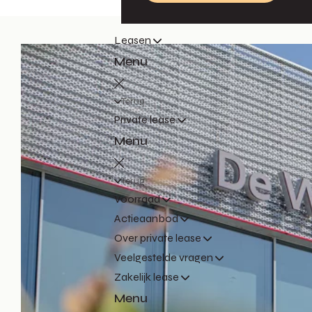
Leasen
Menu
Terug
Private lease
Menu
Terug
Voorraad
Actieaanbod
Over private lease
Veelgestelde vragen
Zakelijk lease
Menu