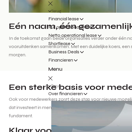
Terug
Financial lease
Eén naam, één gezamenlijk
Full operational lease
Netto operational lease
In de toekomst gaan beide organisaties verder onder één 
Shortlease
vooruitdenken samenkomen. Met een duidelijke koers, een ste
Business Deals
morgen.
Financieren
Menu
Een sterke basis voor med
Terug
Over financieren
Ook voor medewerkers zorgt deze stap voor nieuwe mogelijk
dat investeert in mensen, innovatie en toekomstbestendige m
fundament.
Klaar voor de toekomst