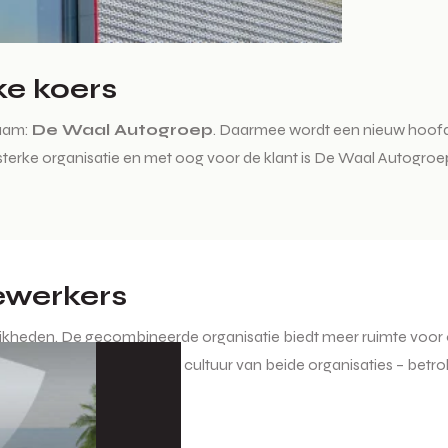
e koers
naam:
De Waal Autogroep
. Daarmee wordt een nieuw hoofds
rke organisatie en met oog voor de klant is De Waal Autogroep k
ewerkers
heden. De gecombineerde organisatie biedt meer ruimte voor ont
obiliteitsoplossingen. De cultuur van beide organisaties – betro