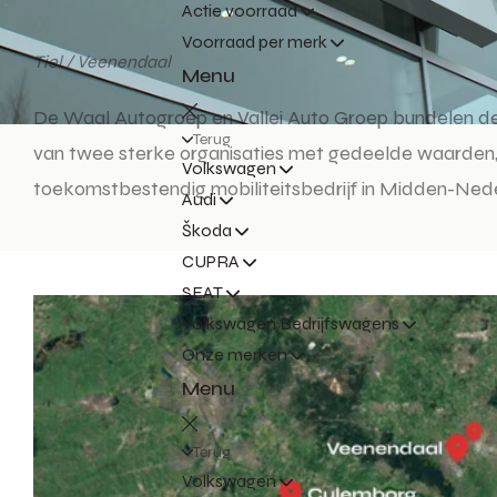
Actie voorraad
Voorraad per merk
Tiel / Veenendaal
Menu
De Waal Autogroep en Vallei Auto Groep bundelen de 
Terug
van twee sterke organisaties met gedeelde waarden,
Volkswagen
toekomstbestendig mobiliteitsbedrijf in Midden-Ned
Audi
Škoda
CUPRA
SEAT
Volkswagen Bedrijfswagens
Onze merken
Menu
Terug
Volkswagen