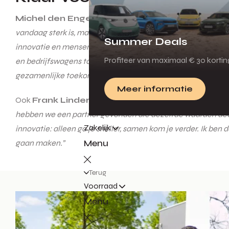
Michel den Engelsen
, eigenaar van De Waal Autogroe
vandaag sterk is, maar ook klaar is voor morgen. We combine
Summer Deals
innovatie en mensen. In combinatie met de dekking en acti
Profiteer van maximaal € 30 korti
en bedrijfswagens tot vrachtwagens, leasing, verhuur en sc
gezamenlijke toekomst.”
Meer informatie
Ook
Frank Linders
, directeur van De Waal Autogroep, ki
hebben we een partner gevonden die dezelfde waarden deelt
Zakelijk
innovatie: alleen ga je sneller, samen kom je verder. Ik be
Menu
gaan maken.”
Terug
Voorraad
Menu