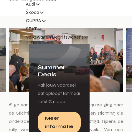
Audi
Škoda
CUPRA
SEAT
Volkswagen Bedrijfswagens
Summer
Deals
Pak jouw voordeel
dat oploopt tot maar
liefst € 11.000.
€ 50 van het inschrijfgeld van iedere equipe ging naar
de Stichting Mannen voor Mannen. Een stichting die
Meer
onderzoek naar prostaatkanker bekostigd. Tijdens de
informatie
rally werden gesponsorde items geveild. Van een