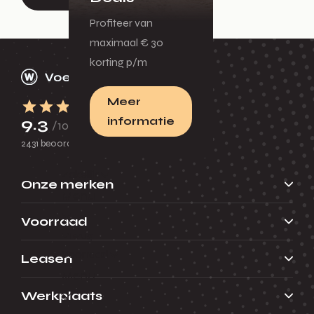
Profiteer van
maximaal € 30
korting p/m
Meer
informatie
9.3
/10
2431 beoordelingen
Zakelijk
Onze merken
Menu
Voorraad
Terug
Voorraad
Leasen
Menu
Werkplaats