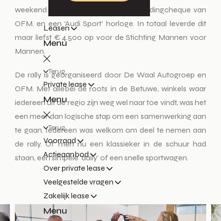
weekend in een Audi rijden tot een kledingcheque van
OFM. en een ‘Audi Sport’ horloge. In totaal leverde dit
Leasen
maar liefst € 4.500 op voor de Stichting Mannen voor
Menu
Mannen.
Terug
De rally is georganiseerd door De Waal Autogroep en
Private lease
OFM. Met allebei de roots in de Betuwe, winkels waar
Menu
iedereen uit de regio zijn weg wel naar toe vindt, was het
een meer dan logische stap om een samenwerking aan
Terug
te gaan. Iedereen was welkom om deel te nemen aan
Voorraad
de rally. Of men nu een klassieker in de schuur had
Actieaanbod
staan, een simpele ‘daily’ of een snelle sportwagen.
Over private lease
Veelgestelde vragen
Zakelijk lease
Menu