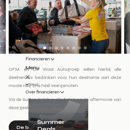
Terug
Financial lease
Full operational lease
Netto operational lease
Shortlease
Business Deals
Financieren
Menu
OFM. en De Waal Autogroep willen hierbij alle
deelnemers bedanken voor hun deelname aan deze
Terug
mooie rally. Er is héél veel genoten.
Over financieren
Via de button bekijk je alle foto's en de aftermovie van
deze geslaagde dag.
Summer
De beelden
Deals