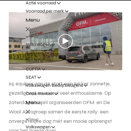
Actie voorraad
Voorraad per merk
Menu
Terug
Volkswagen
Audi
Škoda
CUPRA
SEAT
65 equipes aan de start, een lekker zonnetje,
Volkswagen Bedrijfswagens
gezelligheid en vooral veel enthousiasme. Op
Onze merken
zaterdag 20 april organiseerden OFM. en De
Menu
Waal Autogroep samen de eerste rally: een
Terug
onvergetelijke dag mét een mooie opbrengst
Volkswagen
voor het goede doel.