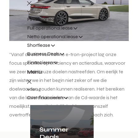
Terug
Financial lease
Full operational lease
Netto operational lease
Shortlease
Business Deals
“Vanaf de start van het A6 e-tron-project lag onze
Financieren
focus specifiek op efficiency en actieradius, waarvoor
Menu
we zeer ambitieuze doelen nastreefden. Om eerlijk te
zijn wisten we in het begin niet zeker of we die
doelwaarden zouden kunnen realiseren. Het bereiken
Terug
van die laatste duizendste van de Cd-waarde is het
Over financieren
moeilijkst, maar uiteindelijk hebben we onszelf
overtroffen”, herinnert Andreas Lauterbach zich.
Summer
Deals