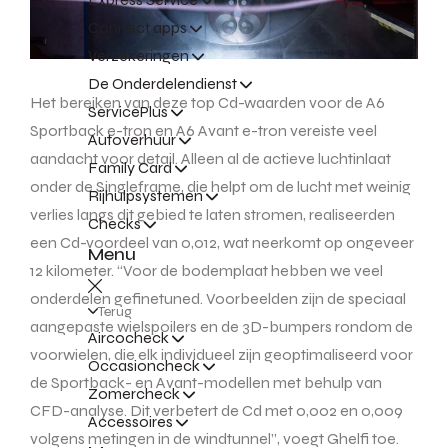
Connect apps
Verzekeringen
De Onderdelendienst
Het bereiken van deze top Cd-waarden voor de A6
ServicePlus
Sportback e-tron en A6 Avant e-tron vereiste veel
Autoverhuur
aandacht voor detail. Alleen al de actieve luchtinlaat
Family Card
onder de Singleframe, die helpt om de lucht met weinig
Rijhulpsystemen
verlies langs dit gebied te laten stromen, realiseerden
Checks
een Cd-voordeel van 0,012, wat neerkomt op ongeveer
Menu
12 kilometer. “Voor de bodemplaat hebben we veel
onderdelen gefinetuned. Voorbeelden zijn de speciaal
Terug
aangepaste wielspoilers en de 3D-bumpers rondom de
Aircocheck
voorwielen, die elk individueel zijn geoptimaliseerd voor
Occasioncheck
de Sportback- en Avant-modellen met behulp van
Zomercheck
CFD-analyse. Dit verbetert de Cd met 0,002 en 0,009
Accessoires
volgens metingen in de windtunnel”, voegt Ghelfi toe.