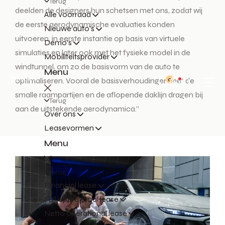
Terug
deelden de designers hun schetsen met ons, zodat wij
Alle voorraad
de eerste aerodynamische evaluaties konden
Nieuwe auto's
uitvoeren, in eerste instantie op basis van virtuele
Demo's
simulaties en later ook met het fysieke model in de
Mobiliteitsprovider
windtunnel, om zo de basisvorm van de auto te
Menu
0
optimaliseren. Vooral de basisverhoudingen met de
smalle raampartijen en de aflopende daklijn dragen bij
Terug
aan de uitstekende aerodynamica.”
Over ons
Leasevormen
Menu
Terug
Financial lease
Full operational lease
Netto operational lease