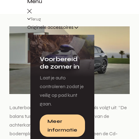
Menu
Terug
Originele accessoires
Voorbereid
de zomer in
Laat je auto
controleren zodat je
veilig op pad kunt
gaan.
Lauterbach legt het algehele concept als volgt uit: “De
balans tussen de basisvorm, de hoogte van de
Meer
achterkant, de achtercontouren en het
informatie
bodemplaatontwerp beïnvloedt niet alleen de Cd-