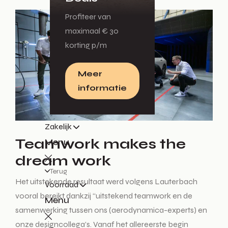
Profiteer van
maximaal € 30
korting p/m
Meer
informatie
Zakelijk
Teamwork makes the
Menu
dream work
Terug
Het uitstekende resultaat werd volgens Lauterbach
Voorraad
vooral bereikt dankzij “uitstekend teamwork en de
Menu
samenwerking tussen ons (aerodynamica-experts) en
onze designcollega’s. Vanaf het allereerste begin