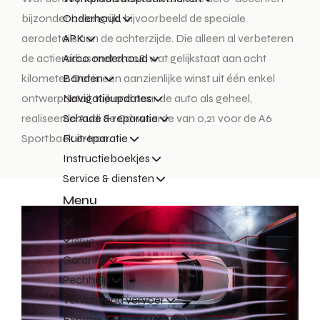
Onderhoud
bijzonder belangrijk, bijvoorbeeld de speciale
APK
aerodetails aan de achterzijde. Die alleen al verbeteren
Airco onderhoud
de actieradius met 0,008, wat gelijkstaat aan acht
Banden
kilometer. Dat is een aanzienlijke winst uit één enkel
Navigatieupdates
ontwerpdetail. Kijkend naar de auto als geheel,
Schade & reparatie
realiseerde Audi de Cd-waarde van 0,21 voor de A6
Ruitreparatie
Sportback e-tron.
Instructieboekjes
Service & diensten
Menu
Terug
Garantie
Pechhulp
Vervangend vervoer
Express Service