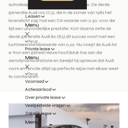
autodesignwereld voorgoed veranderde. De derde
generatie Audi 100 (C3), die in de zomer van 1982 het
Leasen
levenslicht zag, had een Cd-waarde van 0,30, voor die
Menu
tijd een uitzonderlijke prestatie. Kort daarna zette de
derde generatie Audi 80 (B3) dit succes voort met een
Terug
luchtweerstandswaarde van 0,29. Nu voegt de Audi A6
Private lease
e-tron een geheel nieuw hoofdstuk toe aan die
Menu
aerodynamicahistorie en bewijst hij opnieuw dat Audi
vorm en functie altijd op perfecte wijze met elkaar weet
Terug
te combineren.
Voorraad
Actieaanbod
Over private lease
Veelgestelde vragen
Zakelijk lease
Menu