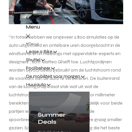
Fleetsales
Shortlease
Mobiliteitsvormen
Menu
“In totaal hebben we ongeveer 2.800 simulaties op de
Terug
auto uitgevoerd en ontelbare uren doorgebracht in de
Lease a Bike
windtunnel en in meetings met oppervlakte-experts en
Shuttel
designers”, licht Matteo Ghelfi toe. Luchtgordijnen
Poolbeheer
worden bijvoorbeeld gebruikt om de luchtstroom rond
De mobiliteit voor morgen
de voorkant van de auto te verbeteren. De buitenrand
Huurauto
van de luchtgordijninlaat stak wat uit, wat de
luchtstroom belemmerde. Millimeter voor millimeter
bereikten we een compromis dat uiteindelijk voor beide
partijen werkte. Een ander voorbeeld is de
Summer
spoorbreedte achter. Ons team had deze graag smaller
Deals
gezien. Samen vonden we een oplossing die het beste