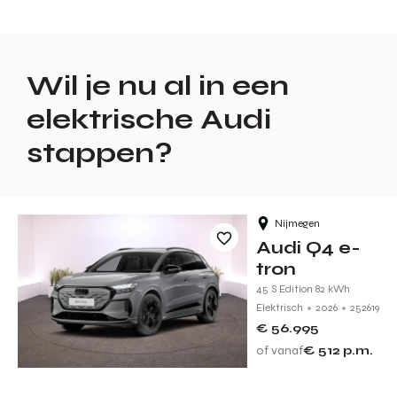
Wil je nu al in een
elektrische Audi
stappen?
Nijmegen
Audi Q4 e-
tron
45 S Edition 82 kWh
Elektrisch
2026
252619
€ 56.995
of vanaf
€ 512
p.m.