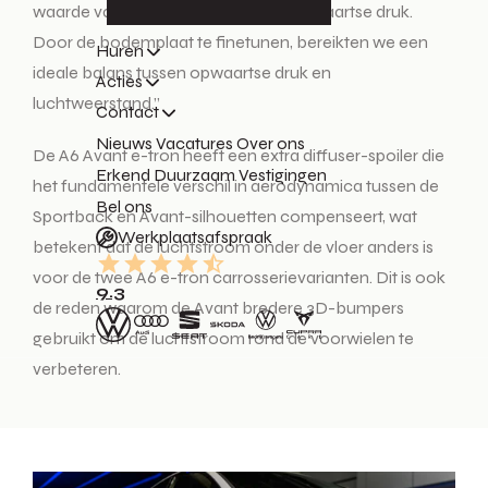
waarde van de auto, maar ook de opwaartse druk.
Door de bodemplaat te finetunen, bereikten we een
Huren
ideale balans tussen opwaartse druk en
Acties
luchtweerstand.”
Contact
Nieuws
Vacatures
Over ons
De A6 Avant e-tron heeft een extra diffuser-spoiler die
Erkend Duurzaam
Vestigingen
het fundamentele verschil in aerodynamica tussen de
Bel ons
Sportback en Avant-silhouetten compenseert, wat
Werkplaatsafspraak
betekent dat de luchtstroom onder de vloer anders is
voor de twee A6 e-tron carrosserievarianten. Dit is ook
9.3
de reden waarom de Avant bredere 3D-bumpers
gebruikt om de luchtstroom rond de voorwielen te
verbeteren.