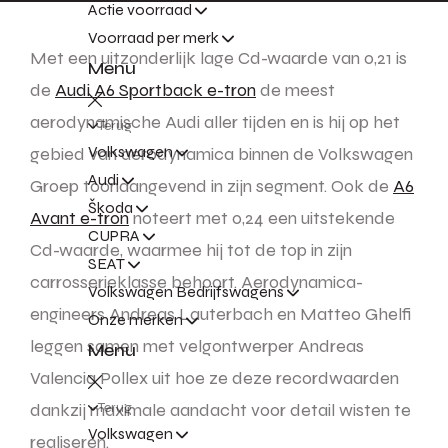
Actie voorraad
Voorraad per merk
Met een uitzonderlijk lage Cd-waarde van 0,21 is
Menu
de
Audi A6 Sportback e-tron
de meest
aerodynamische Audi aller tijden en is hij op het
Terug
Volkswagen
gebied van aerodynamica binnen de Volkswagen
Audi
Groep toonaangevend in zijn segment. Ook de
A6
Škoda
Avant e-tron
noteert met 0,24 een uitstekende
CUPRA
Cd-waarde, waarmee hij tot de top in zijn
SEAT
carrosserieklasse behoort. Aerodynamica-
Volkswagen Bedrijfswagens
engineers Andreas Lauterbach en Matteo Ghelfi
Onze merken
leggen samen met velgontwerper Andreas
Menu
Valencia Pollex uit hoe ze deze recordwaarden
dankzij maximale aandacht voor detail wisten te
Terug
Volkswagen
realiseren.