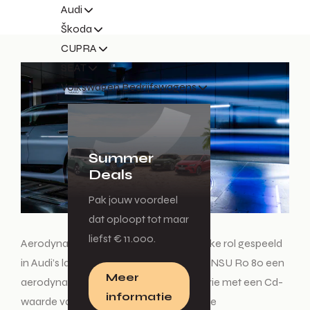
Audi
Škoda
CUPRA
SEAT
Volkswagen Bedrijfswagens
Summer
Deals
Pak jouw voordeel
dat oploopt tot maar
liefst € 11.000.
Aerodynamica heeft altijd een belangrijke rol gespeeld
in Audi’s lange historie. Al in 1967 had de NSU Ro 80 een
Meer
aerodynamische, wigvormige carrosserie met een Cd-
informatie
waarde van 0,35, waarmee het model de