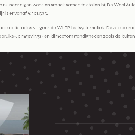
n nu naar eigen wens en smaak samen te stellen bij De Waal Auto
n is er vanaf € 101.535.
imale actieradius volgens de WLTP testsystematiek. Deze maxima
de gebruiks-, omgevings- en klimaatomstandigheden zoals de buiten