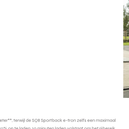
er**, terwijl de SQ8 Sportback e-tron zelfs een maximaal
0% op te laden. 10 minuten laden volstaat om het rijbereik