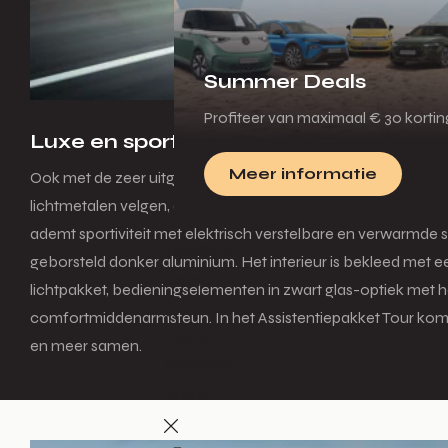
Summer Deals
Profiteer van maximaal € 30 korti
Luxe en sportiviteit in perfecte harmo
Meer informatie
Ook met de zeer uitgebreide standaarduitrusting onderstrep
lichtmetalen velgen, aluminium accenten en S-specifieke e
ademt sportiviteit met elektrisch verstelbare en verwarmde 
Zakelijk
geborsteld donker aluminium. Het interieur is bekleed met e
Menu
lichtpakket, bedieningselementen in zwart glas-optiek met
comfortmiddenarmsteun. In het Assistentiepakket Tour komen h
Terug
en meer samen.
Voorraad
Menu