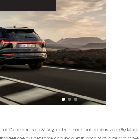
. Daarmee is de SUV goed voor een actieradius van 489 kilomet
mogelijkheid is het forse accupakket in circa 31 minuten van 10-8