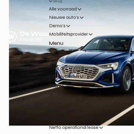
Terug
Alle voorraad
Nieuwe auto's
Demo's
Mobiliteitsprovider
Menu
Terug
Over ons
Leasevormen
Menu
Terug
Financial lease
Full operational lease
Netto operational lease