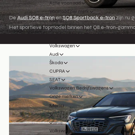
Actie voorraad
Voorraad per merk
De
Audi SQ8 e-tron
en
SQ8 Sportback e-tron
zijn nu 
Menu
Het sportieve topmodel binnen het Q8 e-tron-gamma is
Terug
Volkswagen
Audi
Škoda
CUPRA
SEAT
Volkswagen Bedrijfswagens
Onze merken
Menu
Terug
Volkswagen