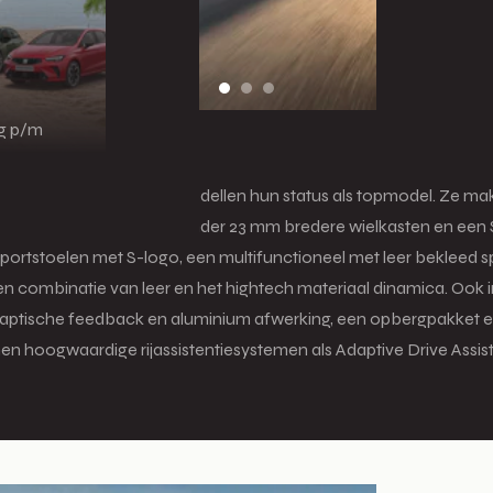
ng p/m
nie
en de Audi SQ8 e-tron-modellen hun status als topmodel. Ze mak
xterieurelementen, waaronder 23 mm bredere wielkasten en een S
sportstoelen met S-logo, een multifunctioneel met leer bekleed s
en combinatie van leer en het hightech materiaal dinamica. Ook 
 haptische feedback en aluminium afwerking, een opbergpakket e
oogwaardige rijassistentiesystemen als Adaptive Drive Assist, Ad