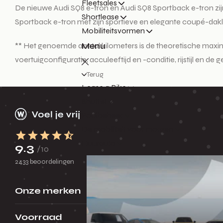
Fleetsales
De nieuwe Audi SQ8 e-tron en Audi SQ8 Sportback e-tron zij
Shortlease
Sportback e-tron met zijn sportieve en elegante coupé-daklij
Mobiliteitsvormen
Menu
** Het genoemde aantal kilometers is de theoretische max
voertuigconfiguratie, acculeeftijd en -conditie, rijstijl en 
Terug
Lease a Bike
Shuttel
Poolbeheer
De mobiliteit voor morgen
Huurauto
9.3
/10
2433 beoordelingen
Onze merken
Voorraad