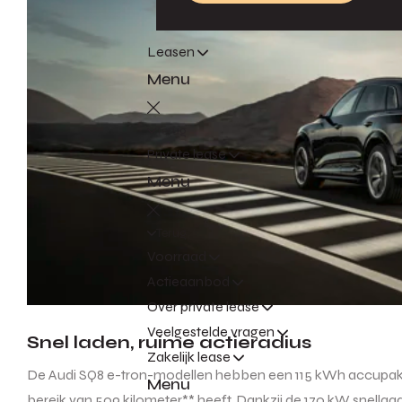
Leasen
Menu
Terug
Private lease
Menu
Terug
Voorraad
Actieaanbod
Over private lease
Veelgestelde vragen
Snel laden, ruime actieradius
Zakelijk lease
De Audi SQ8 e-tron-modellen hebben een 115 kWh accupakket
Menu
bereik van 509 kilometer** heeft. Dankzij de 170 kW snellaad