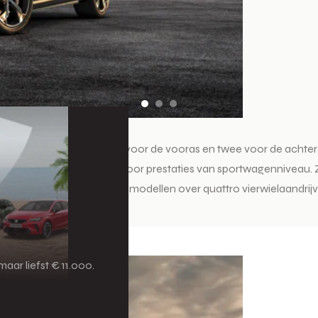
rie elektromotoren: één voor de vooras en twee voor de achter
 is de SQ8 e-tron goed voor prestaties van sportwagenniveau. Z
eschikken de SQ8 e-tron-modellen over quattro vierwielaandrijvi
aar liefst € 11.000.