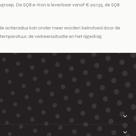
groep. De SQ8 e-tron is leverbaar vanaf € 99.135, de SQ8
le actieradius kan onder meer worden beïnvloed door de
temperatuur, de verkeerssituatie en het rijgedrag.