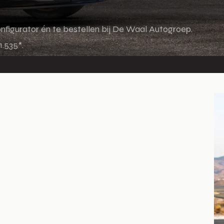
nfigurator én te bestellen bij De Waal Autogroep.
.535*.