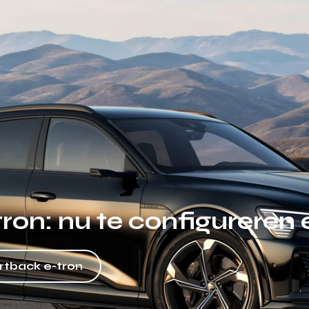
ron: nu te configureren 
rtback e-tron