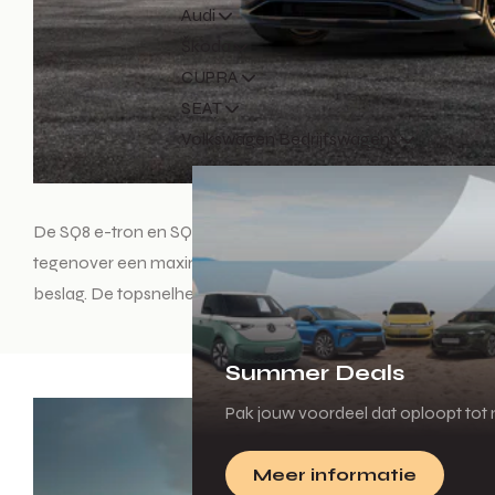
Audi
Škoda
CUPRA
SEAT
Volkswagen Bedrijfswagens
De SQ8 e-tron en SQ8 Sportback e-tron maken gebruik van d
tegenover een maximaal koppel maar liefst 973 Nm. Daarmee
beslag. De topsnelheid is begrensd op 210 km/u. Standaard b
Summer Deals
Pak jouw voordeel dat oploopt tot m
Meer informatie