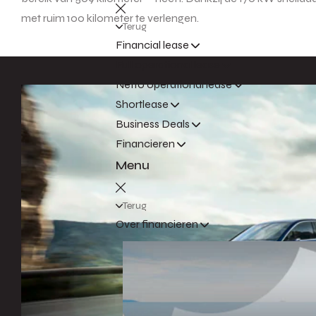
met ruim 100 kilometer te verlengen.
Terug
Financial lease
Full operational lease
Netto operational lease
Shortlease
Business Deals
Financieren
Menu
Terug
Over financieren