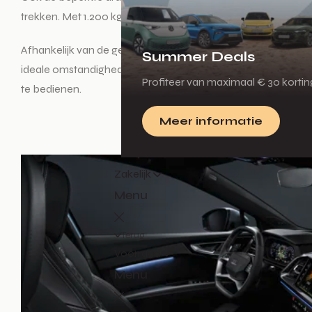
trekken. Met 1.200 kg doen de vierwielaangedreven quattr
Afhankelijk van de gekozen configuratie heeft de Q4 e-ton 
Summer Deals
ideale omstandigheden om de actieradius met 130 kilometer t
Profiteer van maximaal € 30 korti
te bedienen.
Meer informatie
Zakelijk
Menu
Terug
Voorraad
Menu