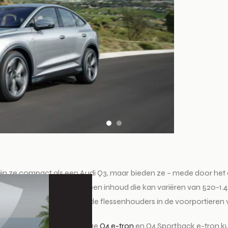
ijn ze compact als een Audi Q3, maar bieden ze – mede door het
imte van de Q4 e-tron een inhoud die kan variëren van 520-1.490 li
draagt zo’n 25 liter. In de flessenhouders in de voorportieren vi
ij aan het gebruiksgemak. De
Q4 e-tron
en Q4 Sportback e-tron k