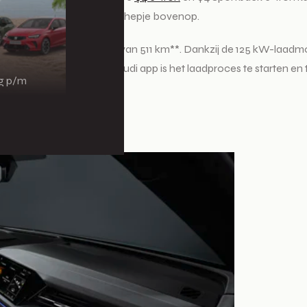
o-modellen daar nog een schepje bovenop.
een maximale actieradius van 511 km**. Dankzij de 125 kW-laadmo
e vergroten. Met de myAudi app is het laadproces te starten en t
ng p/m