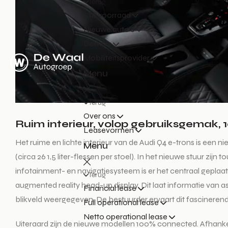
Terug
Alle voorraad
Nieuwe auto's
Demo's
Mobiliteitsprovider
Menu
Terug
Over ons
Ruim interieur, volop gebruiksgemak,
Leasevormen
Het ruime en lichte interieur van de Audi Q4 e-trons is een
Menu
(circa 26 1,5 liter-flessen per stoel). In het nieuwe stuur 
infotainment- en navigatiesysteem is er het centraal geplaa
Terug
augmented reality head-up display. Dit laat informatie van
Financial lease
blikveld weergegeven. De bestuurder ervaart dit fascinerend
Full operational lease
Netto operational lease
Uiteraard zijn de nieuwe modellen 100% connected. Afhankel