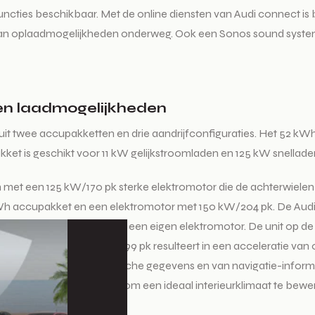
uncties beschikbaar. Met de online diensten van Audi connect is b
van oplaadmogelijkheden onderweg. Ook een Sonos sound system 
 en laadmogelijkheden
 uit twee accupakketten en drie aandrijfconfiguraties. Het 52 k
et is geschikt voor 11 kW gelijkstroomladen en 125 kW snellade
met een 125 kW/170 pk sterke elektromotor die de achterwielen 
Wh accupakket en een elektromotor met 150 kW/204 pk. De Audi Q
 de voor- en achteras elk een eigen elektromotor. De unit op de 
teemvermogen van 220 kW/299 pk resulteert in een acceleratie va
 gebruik van topografische gegevens en van navigatie-informat
m en de buitenlucht om een ideaal interieurklimaat te bewerkst