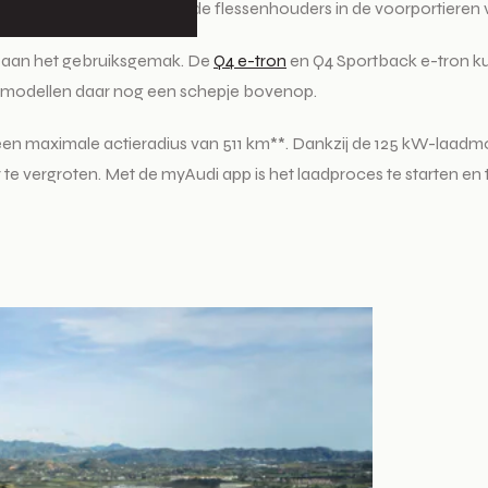
draagt zo’n 25 liter. In de flessenhouders in de voorportieren vi
ij aan het gebruiksgemak. De
Q4 e-tron
en Q4 Sportback e-tron k
o-modellen daar nog een schepje bovenop.
een maximale actieradius van 511 km**. Dankzij de 125 kW-laadmo
e vergroten. Met de myAudi app is het laadproces te starten en t