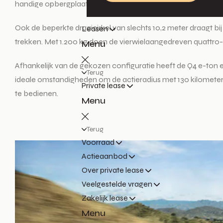
handige opbergplaatsen te vinden. Het totale opbergvolume be
Ook de beperkte draaicirkel van slechts 10,2 meter draagt b
Leasen
trekken. Met 1.200 kg doen de vierwielaangedreven quattr
Menu
Afhankelijk van de gekozen configuratie heeft de Q4 e-ton 
Terug
ideale omstandigheden om de actieradius met 130 kilometer t
Private lease
te bedienen.
Menu
Terug
Voorraad
Actieaanbod
Over private lease
Veelgestelde vragen
Zakelijk lease
Menu