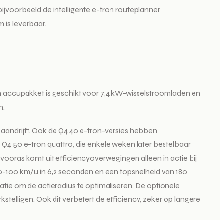
ijvoorbeeld de intelligente e-tron routeplanner
is leverbaar.
Wh accupakket is geschikt voor 7,4 kW-wisselstroomladen en
n.
aandrijft. Ook de Q4 40 e-tron-versies hebben
4 50 e-tron quattro, die enkele weken later bestelbaar
vooras komt uit efficiencyoverwegingen alleen in actie bij
n 0-100 km/u in 6,2 seconden en een topsnelheid van 180
ie om de actieradius te optimaliseren. De optionele
elligen. Ook dit verbetert de efficiency, zeker op langere