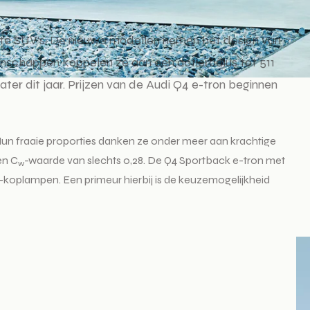
te SUV’s. De nieuwe modellen nemen het design van
enschappen koppelen ze aan een actieradius tot 511
ater dit jaar. Prijzen van de Audi Q4 e-tron beginnen
Hun fraaie proporties danken ze onder meer aan krachtige
en C
-waarde van slechts 0,28. De Q4 Sportback e-tron met
w
-koplampen. Een primeur hierbij is de keuzemogelijkheid