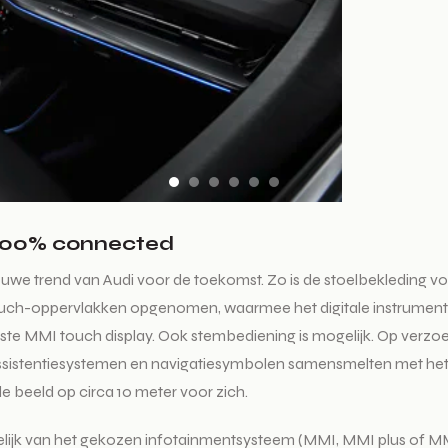
 100% connected
 nieuwe trend van Audi voor de toekomst. Zo is de stoelbekleding
zijn touch-oppervlakken opgenomen, waarmee het digitale instrumen
tste MMI touch display. Ook stembediening is mogelijk. Op verzo
 assistentiesystemen en navigatiesymbolen samensmelten met het 
e beeld op circa 10 meter voor zich.
ijk van het gekozen infotainmentsysteem (MMI, MMI plus of MMI p