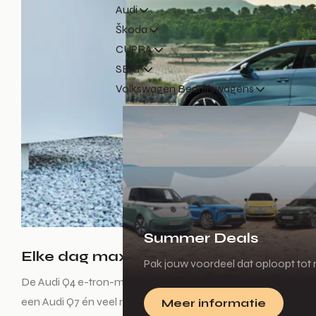
Audi
Škoda
CUPRA
SEAT
Volkswagen Bedrijfswagens
Summer Deals
Elke dag maximaal veelzijdig
Pak jouw voordeel dat oploopt tot m
De Audi Q4 e-tron-modellen zijn 4,59 meter lang. Daarmee z
een Audi Q7 én veel ruimte voor bagage. Zo heeft de bagageru
Meer informatie