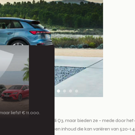
aar liefst € 11.000.
ijn ze compact als een Audi Q3, maar bieden ze – mede door het
imte van de Q4 e-tron een inhoud die kan variëren van 520-1.490 li