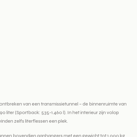
 ontbreken van een transmissietunnel – de binnenruimte van
ter (Sportback: 535-1.460 l). In het interieur zijn volop
nden zelfs literflessen een plek.
unnen bovendien aanhangers met een gewicht tot 1.000 kg