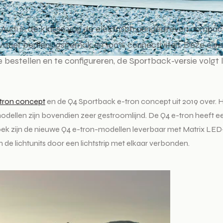
Audi in de klasse van de elektrisch aangedreven compac
ovatief bedieningsgemak en 100% connectiviteit. Deze eig
e bestellen en te configureren, de Sportback-versie volgt l
tron concept
en de Q4 Sportback e-tron concept uit 2019 over. 
modellen zijn bovendien zeer gestroomlijnd. De Q4 e-tron heeft e
rzoek zijn de nieuwe Q4 e-tron-modellen leverbaar met Matrix LED
jn de lichtunits door een lichtstrip met elkaar verbonden.