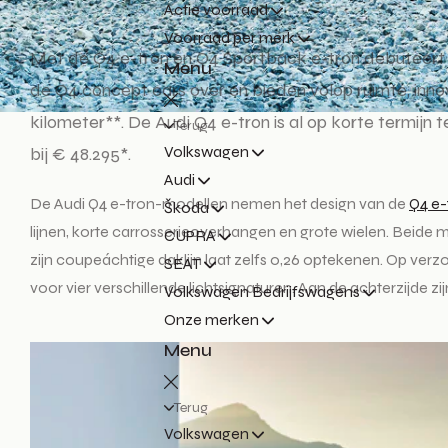
Actie voorraad
Voorraad per merk
Met de Q4 e-tron en Q4 Sportback e-tron debuteert 
Menu
de Q4 concept cars over en bieden volop ruimte, inn
kilometer**. De Audi Q4 e-tron is al op korte termijn t
Terug
Volkswagen
bij € 48.295*.
Audi
De Audi Q4 e-tron-modellen nemen het design van de
Q4 e-
Škoda
lijnen, korte carrosserieoverhangen en grote wielen. Beide 
CUPRA
zijn coupeáchtige daklijn laat zelfs 0,26 optekenen. Op ve
SEAT
voor vier verschillende lichtsignaturen. Aan de achterzijde zi
Volkswagen Bedrijfswagens
Onze merken
Menu
Terug
Volkswagen