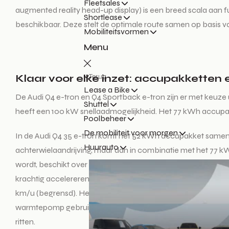
Fleetsales
augmented reality head-up display) is een breed scala aan f
Shortlease
beschikbaar. Deze stelt de optimale route samen op basis 
Mobiliteitsvormen
Menu
Klaar voor elke inzet: accupakketten
Terug
Lease a Bike
De Audi Q4 e-tron en Q4 Sportback e-tron zijn er met keuze
Shuttel
heeft een 100 kW snellaadmogelijkheid. Het 77 kWh accupakk
Poolbeheer
De mobiliteit voor morgen
In de Audi Q4 35 e-tron komt het 52 kWh accupakket samen 
Huurauto
achterwielaandrijving, maar dan in combinatie met het 77 k
wordt, beschikt over het grote accupakket, maar hier hebben
krachtig accelereren of als er extra grip nodig is. Het sys
km/u (begrensd). Het energieterugwinningsysteem maakt ook
warmtepomp gebruikt restwarmte van het hoogspanningssystee
ritten.