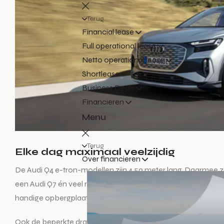
Terug
Financial lease
Full operational lease
Netto operational lease
Shortlease
Business Deals
Financieren
Menu
Terug
Elke dag maximaal veelzijdig
Over financieren
De Audi Q4 e-tron-modellen zijn 4,59 meter lang. Daarmee z
een Audi Q7 én veel ruimte voor bagage. Zo heeft de bagageru
handige opbergplaatsen te vinden. Het totale opbergvolume be
Ook de beperkte draaicirkel van slechts 10,2 meter draagt b