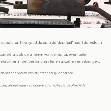
at het merk de complete demontage van een SEAT Ateca
en witte achtergrond die perfect in elkaar passen, als
nspecteren hoe goed de auto de ‘duurtest’ heeft doorstaan.
an details als de smering van de motor, eventuele
 gebruik, en moet bestand zijn tegen uitzetten en inkrimpen.
n het analyseren van elk afzonderlijk onderdeel.
es, afbeeldingen, of andere informatie zijn te allen tijde