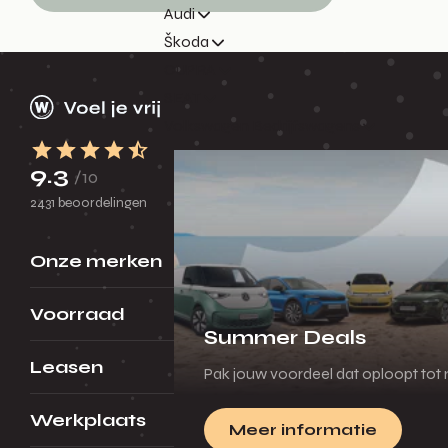
Audi
Škoda
CUPRA
SEAT
Volkswagen Bedrijfswagens
9.3
/10
2431 beoordelingen
Onze merken
Voorraad
Summer Deals
Leasen
Pak jouw voordeel dat oploopt tot m
Werkplaats
Meer informatie