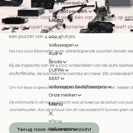
Actie voorraad
Voorraad per merk
SEAT onthult voor het eerst één van zijn auto’s op 
Menu
zien die zojuist 100.000 kilometer op de teller heeft 
een puzzel van 4.000 stukjes.
Terug
Volkswagen
Na 100.000 kilometer over uiteenlopende soorten terrein we
Audi
Škoda
Bij de inspectie van de 4.000 onderdelen van de auto beste
CUPRA
stofinfiltratie, de luchtdichte ruimtes en meer. Elk onderdee
SEAT
Volkswagen Bedrijfswagens
Om tot deze ongewone collage van onderdelen te komen, hebben de i
Onze merken
De informatie in dit nieuwsbericht was actueel op de datum van publica
Menu
voorbehouden. Aan de inhoud van dit nieuwsbericht kunnen geen r
Terug
Volkswagen
Terug naar nieuwsoverzicht