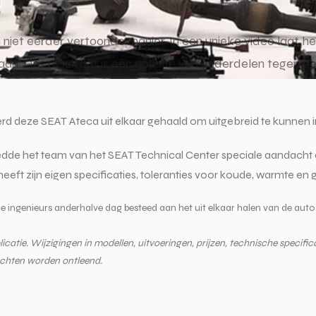
een niet eerder vertoonde manier. In een unieke video la
staan. Het resultaat is een collage van onderdelen tegen e
rd deze SEAT Ateca uit elkaar gehaald om uitgebreid te kunnen i
edde het team van het SEAT Technical Center speciale aandacht a
l heeft zijn eigen specificaties, toleranties voor koude, warmte en
ngenieurs anderhalve dag besteed aan het uit elkaar halen van de auto e
tie. Wijzigingen in modellen, uitvoeringen, prijzen, technische specificati
echten worden ontleend.