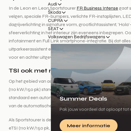
Audi
In de Leon en Leon Sportstourer
FR Business Intense
gaat s
Škoda
velgen, speciale FR-bumpers, verlichte FR-instaplijsten, LE
CUPRA
dagrijverlichting in signature vorm, grootlichtassistent, ‘
SEAT
sfeerverlichting in het interieur zijn eveneens inbegrepen.
Volkswagen Bedrijfswagens
infotainment en Full Link smartphone-integratie. Bij dat alle
uitparkeerassistent en de uitstapwaarschuwing, die van zic
voor en achter uitgevoerd met parkeersensoren én automat
TSI ook met mild hybrid-technologie 
Op het gebied van aandrijflijnen is er voor kopers van een L
(110 kW/150 pk) standaard geleverd met een handgeschakeld
standaard een automatische zeventraps DSG-transmissie. De
Summer Deals
van de automatische zeventraps DSG-transmissie.
Pak jouw voordeel dat oploopt tot m
Als Sportstourer is de Leon Style Business Intense is er met
Meer informatie
eTSI (110 kW/150 pk, automatische zeventraps DSG-transmissi