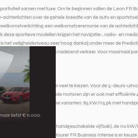
portiviteit samen met luxe. Om te beginnen vallen de Leon FR B
D-achterlichten over de gehele breedte van de auto en sportstoel
Hola’-welkomstverlichting, een welkomstceremonie van de achterlic
 Ook deze sportieve modellen krijgen het navigatie-, radio- en me
s is het veiligheidsniveau zeer hoog dankzij onder meer de Predict
h laat horen bij van achteren naderend verkeer. Voor maximaal 
ische inparkeerhulp.
en TDI
eon in Business Intense-trim veel te kiezen. Voor de 5-deurs-uitv
e zesversnellingsbak. Beide motoren zijn er ook met efficiënt
 2.0 TDI-diesel is er in twee varianten: 85 kW/115 pk met hand
aar liefst € 11.000.
 66 kW/90 pk sterke 1.0 TSI (handgeschakelde vijfbak), de 110 kW/
e). Voor de Leon Sportstourer FR Business Intense is er keuze u