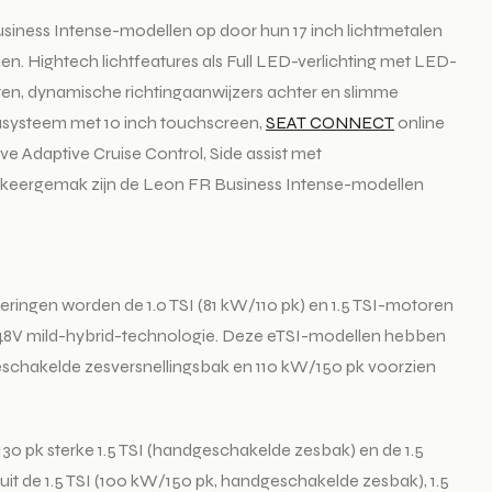
usiness Intense-modellen op door hun 17 inch lichtmetalen
en. Hightech lichtfeatures als Full LED-verlichting met LED-
hten, dynamische richtingaanwijzers achter en slimme
diasysteem met 10 inch touchscreen,
SEAT CONNECT
online
ive Adaptive Cruise Control, Side assist met
parkeergemak zijn de Leon FR Business Intense-modellen
oeringen worden de 1.0 TSI (81 kW/110 pk) en 1.5 TSI-motoren
e 48V mild-hybrid-technologie. Deze eTSI-modellen hebben
geschakelde zesversnellingsbak en 110 kW/150 pk voorzien
130 pk sterke 1.5 TSI (handgeschakelde zesbak) en de 1.5
it de 1.5 TSI (100 kW/150 pk, handgeschakelde zesbak), 1.5