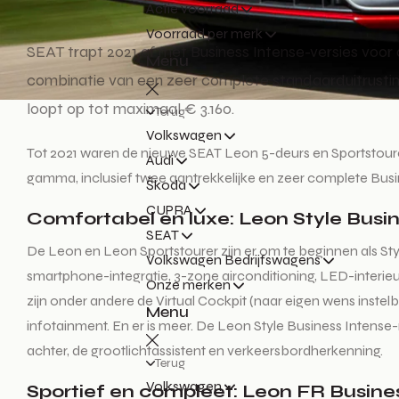
Actie voorraad
Voorraad per merk
SEAT trapt 2021 af met Business Intense-versies voo
Menu
combinatie van een zeer complete standaarduitrusting
loopt op tot maximaal € 3.160.
Terug
Volkswagen
Tot 2021 waren de nieuwe SEAT Leon 5-deurs en Sportstourer 
Audi
gamma, inclusief twee aantrekkelijke en zeer complete Busi
Škoda
CUPRA
Comfortabel en luxe: Leon Style Busi
SEAT
De Leon en Leon Sportstourer zijn er om te beginnen als St
Volkswagen Bedrijfswagens
smartphone-integratie, 3-zone airconditioning, LED-interieurve
Onze merken
zijn onder andere de Virtual Cockpit (naar eigen wens inst
Menu
infotainment. En er is meer. De Leon Style Business Inten
achter, de grootlichtassistent en verkeersbordherkenning.
Terug
Volkswagen
Sportief en compleet: Leon FR Busine