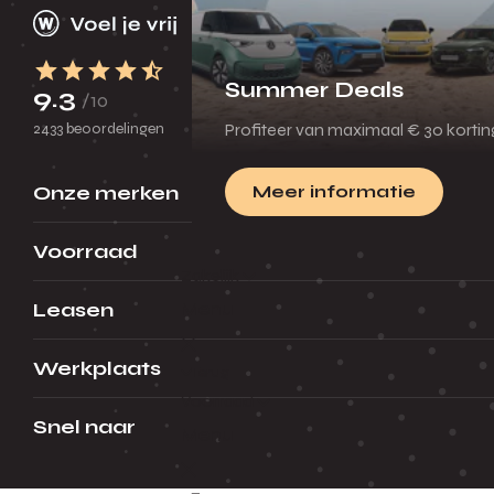
Summer Deals
9.3
/10
2433 beoordelingen
Profiteer van maximaal € 30 korti
Onze merken
Meer informatie
Voorraad
Zakelijk
Menu
Leasen
Werkplaats
Terug
Voorraad
Snel naar
Menu