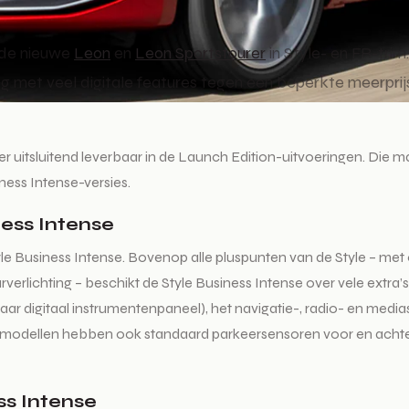
r de nieuwe
Leon
en
Leon Sportstourer
in Style- en FR-trim
 met veel digitale features tegen een beperkte meerprijs.
uitsluitend leverbaar in de Launch Edition-uitvoeringen. Die ma
ness Intense-versies.
ness Intense
yle Business Intense. Bovenop alle pluspunten van de Style – me
rlichting – beschikt de Style Business Intense over vele extra’s, 
elbaar digitaal instrumentenpaneel), het navigatie-, radio- en 
se-modellen hebben ook standaard parkeersensoren voor en achte
ss Intense