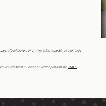
es, afbeeldingen, of andere informatie zijn te allen tijde
drage en legeskosten. Zie voor verkoopinformatie
seat.nl
.