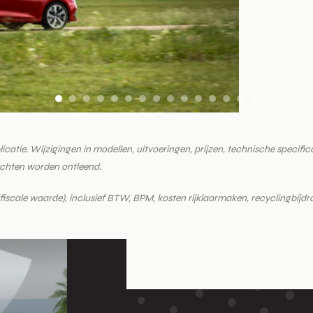
tie. Wijzigingen in modellen, uitvoeringen, prijzen, technische specificati
echten worden ontleend.
ld (fiscale waarde), inclusief BTW, BPM, kosten rijklaarmaken, recyclingbij