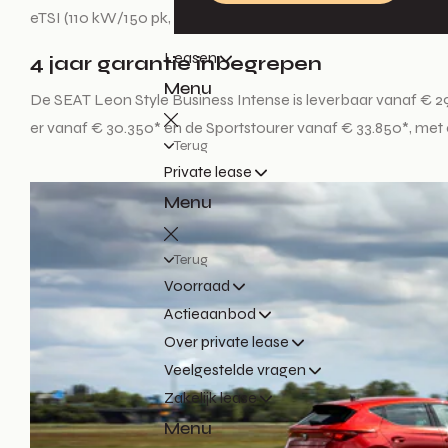
eTSI (110 kW/150 pk, 7-DSG) en de 2.0 TDI (110 kW/150 pk, 7
Leasen
4 jaar garantie inbegrepen
Menu
De SEAT Leon Style Business Intense is leverbaar vanaf € 29
er vanaf € 30.350* en de Sportstourer vanaf € 33.850*, me
Terug
Private lease
Menu
Terug
Voorraad
Actieaanbod
Over private lease
Veelgestelde vragen
Zakelijk lease
Menu