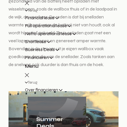
gezondheid van de batterij heeft opladen met
wisselstroom, zoals de wallbox thuis of in de laadpaal in
Terug
de wijk, de voorkeur. De reden is dat bij snelladen
Financial lease
warmte vrijkomt waar de batterij niet van houdt, ook al
Full operational lease
wordt hij actief gekoeld. Thuis opladen gaat met een
Netto operational lease
veel lager vermogen en genereert amper warmte.
Shortlease
Bovendien is de stroom uit je eigen wallbox vaak
Business Deals
goedkoper dan die van de snellader. Zoals tanken aan
Financieren
de snelweg ook duurder is dan thuis om de hoek.
Menu
Terug
Over financieren
Summer
Deals