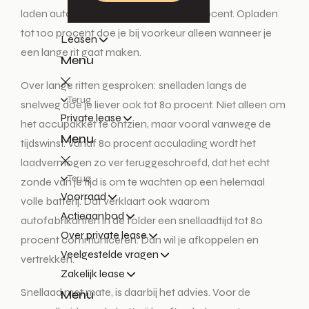
laden automatisch te stoppen bij 80 procent. Opladen
tot 100 procent doe je bij voorkeur alleen wanneer je
Leasen
een lange rit gaat maken.
Menu
Over lange ritten gesproken: snelladen langs de
Terug
snelweg doe je liever ook tot 80 procent. Niet alleen om
Private lease
het accupakket te ontzien, maar vooral vanwege de
Menu
tijdswinst. Vanaf 80 procent acculading wordt het
laadvermogen zo ver teruggeschroefd, dat het echt
Terug
zonde van je tijd is om te wachten op een helemaal
Voorraad
volle batterij. Dat verklaart ook waarom
Actieaanbod
autofabrikanten in de folder een snellaadtijd tot 80
Over private lease
procent communiceren. Dan wil je afkoppelen en
Veelgestelde vragen
vertrekken.
Zakelijk lease
Snellaad met mate, is daarbij het advies. Voor de
Menu