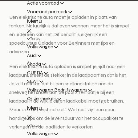
Actie voorraad
Voorraad per merk
Een elektrische auto moet je opladen in plaats van
Menu
tanken. Natuurlijk is dat even wennen, maar het is simpel
en iedereen kan het. Dit bericht is eigenlijk een
Terug
spoedcursus Opladen voor Beginners met tips en
Volkswagen
adviezen.
Audi
Škoda
Een elektrische auto opladen is simpel: je rijdt naar een
CUPRA
laadpunt, steekt de stekker in de laadpoort en dat is het.
SEAT
Je zult merken dat bij een snellaadstation aan de
Volkswagen Bedrijfswagens
snelweg het snoer aan de paal zit en dat je bij een
Onze merken
laadpaal in de wijk je eigen laadkabel moet gebruiken.
Menu
Maar ook dat wijst zichzelf. Wat rest, zijn een paar
handige tips om de levensduur van het accupakket te
Terug
verlengen en de laadtijden te verkorten.
Volkswagen