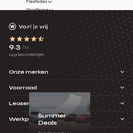
Fleetsales
Shortlease
Mobiliteitsvormen
Menu
Terug
9.3
/10
Lease a Bike
2433 beoordelingen
Shuttel
Poolbeheer
Onze merken
De mobiliteit voor morgen
Huurauto
Voorraad
Leasen
Summer
Werkplaats
Deals