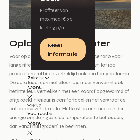
Profiteer van
maximaal € 30
korting p/m
Opladen in de winter
Meer
informatie
Voor opladen in de winter is het ideale scenario voor
lange ritten als volgt: laat de auto opladen tot 100
procent en stel bij de vertrektijd ook een temperatuur in.
Zakelijk
De auto laadt dan niet alleen op, maar verwarmt ook
Menu
het interieur. Vertrekken met een vooraf opgewarmd of
afgekoeld interieur, is comfortabel en het vergroot de
Terug
actieradius van de auto. Het kost nu eenmaal minder
Voorraad
energie om de ingestelde temperatuur te behouden,
Menu
dan vanaf nul (graden) te beginnen.