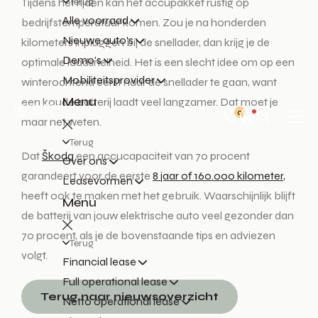
Terug
Tijdens het rijden kan het accupakket rustig op
Alle voorraad
bedrijfstemperatuur komen. Zou je na honderden
Nieuwe auto's
kilometers inpluggen bij de snellader, dan krijg je de
Demo's
optimale laadsnelheid. Het is een slecht idee om op een
Mobiliteitsprovider
winterochtend eerst naar de snellader te gaan, want
Menu
een koude batterij laadt veel langzamer. Dat moet je
0
maar net weten.
Terug
Dat
Škoda
een accucapaciteit van 70 procent
Over ons
garandeert voor de eerste
8 jaar of 160.000 kilometer
,
Leasevormen
heeft ook te maken met het gebruik. Waarschijnlijk blijft
Menu
de batterij van jouw elektrische auto veel gezonder dan
70 procent, als je de bovenstaande tips en adviezen
Terug
volgt.
Financial lease
Full operational lease
Terug naar nieuwsoverzicht
Netto operational lease