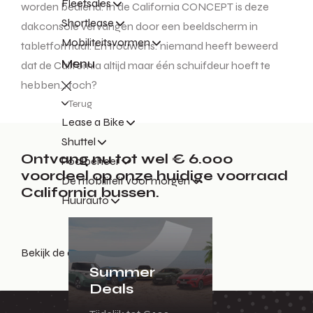
Fleetsales
worden bediend. In de California CONCEPT is deze
Shortlease
dakconsole vervangen door een beeldscherm in
Mobiliteitsvormen
tabletformaat. En trouwens: niemand heeft beweerd
Menu
dat de California altijd maar één schuifdeur hoeft te
hebben… toch?
Terug
Lease a Bike
Shuttel
Ontvang nu tot wel € 6.000
Poolbeheer
voordeel op onze huidige voorraad
De mobiliteit voor morgen
California bussen.
Huurauto
Bekijk de actiepagina
Summer
Deals