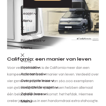
Leasen
Menu
Terug
Private lease
Menu
California: een manier van leven
Terug
Voorraad
Voor veel gebruikers is de California meer dan een
Actieaanbod
kampeerbus: het is een manier van leven. Verdeeld over
Over private lease
vier generaties zijn er meer dan 260.000 exemplaren
Veelgestelde vragen
van gebouwd. De kampeerbussen hebben allemaal
Zakelijk lease
één belangrijke overeenkomst: het hefdak. Hiermee
Menu
creëer je in de bus in een handomdraai extra stahoogte.