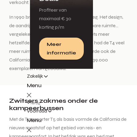
verkocht.
Profiteer van
In 1990 bracht de T4 een revolutie teweeg. Het design,
maximaal € 30
de aandrijving, de motoren, de beschikbare ruimte…
korting p/m
vergeleken met zijn voorganger was niets meer
hetzelfde. Doordat de motor voorin lag, had de T4 veel
Meer
meer ruimte te bieden. En daar profiteerde ook de
informatie
California van. Tot 2003 werden er zo’n 39.000
exemplaren van gebouwd.
Zakelijk
Menu
Zwitsers zakmes onder de
Terug
kampeerbussen
Voorraad
Met de Transporter T5 als basis vormde de California de
Menu
nieuwe maatstaf op het gebied van reis- en
kampeercomfort. In het hefdak was een bed met