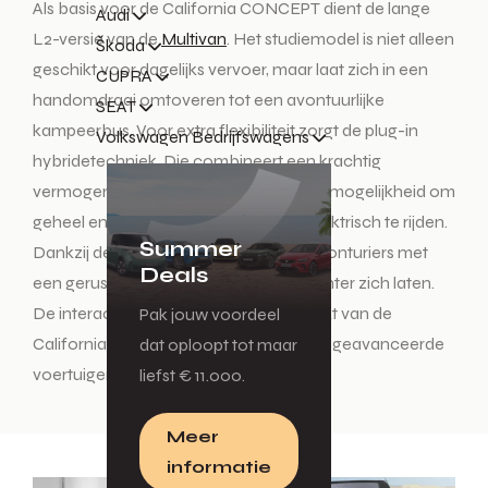
Als basis voor de California CONCEPT dient de lange
Audi
L2-versie van de
Multivan
. Het studiemodel is niet alleen
Škoda
geschikt voor dagelijks vervoer, maar laat zich in een
CUPRA
handomdraai omtoveren tot een avontuurlijke
SEAT
kampeerbus. Voor extra flexibiliteit zorgt de plug-in
Volkswagen Bedrijfswagens
hybridetechniek. Die combineert een krachtig
vermogen en een laag verbruik met de mogelijkheid om
geheel emissievrij en in stilte volledig elektrisch te rijden.
Summer
Dankzij de grote actieradius kunnen avonturiers met
Deals
een gerust hart doorgaande wegen achter zich laten.
De interactieve ‘Cali on Tour’-app maakt van de
Pak jouw voordeel
California CONCEPT één van de meest geavanceerde
dat oploopt tot maar
voertuigen in zijn soort.
liefst € 11.000.
Meer
informatie