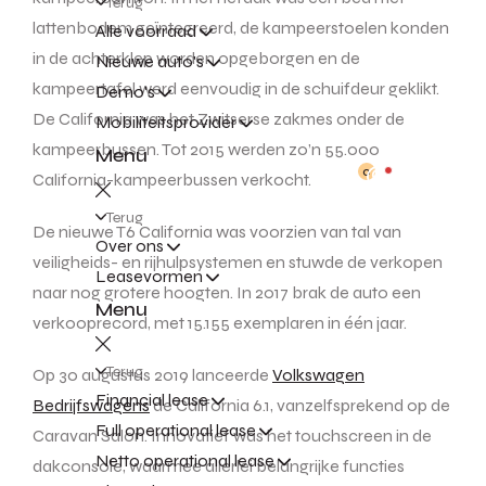
Terug
lattenbodem geïntegreerd, de kampeerstoelen konden
Alle voorraad
in de achterklep worden opgeborgen en de
Nieuwe auto's
kampeertafel werd eenvoudig in de schuifdeur geklikt.
Demo's
De California was het Zwitserse zakmes onder de
Mobiliteitsprovider
kampeerbussen. Tot 2015 werden zo’n 55.000
Menu
0
California-kampeerbussen verkocht.
Terug
De nieuwe T6 California was voorzien van tal van
Over ons
veiligheids- en rijhulpsystemen en stuwde de verkopen
Leasevormen
naar nog grotere hoogten. In 2017 brak de auto een
Menu
verkooprecord, met 15.155 exemplaren in één jaar.
Terug
Op 30 augustus 2019 lanceerde
Volkswagen
Financial lease
Bedrijfswagens
de California 6.1, vanzelfsprekend op de
Full operational lease
Caravan Salon. Innovatief was het touchscreen in de
Netto operational lease
dakconsole, waarmee allerlei belangrijke functies