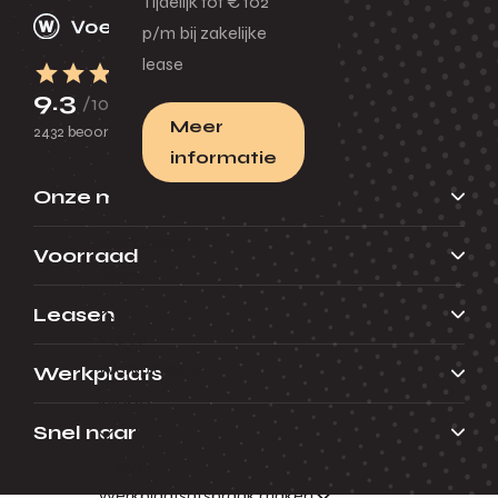
Tijdelijk tot € 102
p/m bij zakelijke
lease
9.3
/10
Meer
2432 beoordelingen
informatie
Onze merken
Werkplaats
Voorraad
Menu
Leasen
Terug
Werkplaats
Werkplaats
Menu
Snel naar
Terug
Werkplaatsafspraak maken