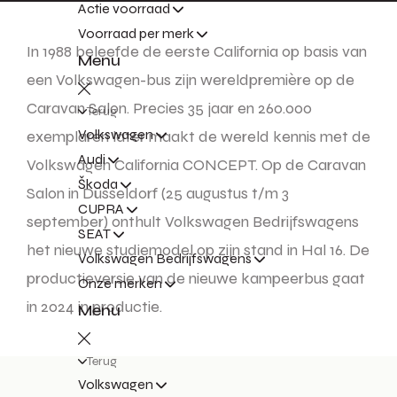
Actie voorraad
Voorraad per merk
In 1988 beleefde de eerste California op basis van
Menu
een Volkswagen-bus zijn wereldpremière op de
Caravan Salon. Precies 35 jaar en 260.000
Terug
Volkswagen
exemplaren later maakt de wereld kennis met de
Audi
Volkswagen California CONCEPT. Op de Caravan
Škoda
Salon in Düsseldorf (25 augustus t/m 3
CUPRA
september) onthult Volkswagen Bedrijfswagens
SEAT
het nieuwe studiemodel op zijn stand in Hal 16. De
Volkswagen Bedrijfswagens
productieversie van de nieuwe kampeerbus gaat
Onze merken
in 2024 in productie.
Menu
Terug
Volkswagen