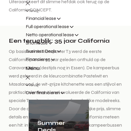
Uiteraard keert dit slimme hefdak ook terug op de
California CONCEPT.
Terug
Financial lease
Full operational lease
Netto operational lease
Een terugblik: 35 jaar California
Shortlease
Business Deals
Op basis van de Transporter T3 werd de eerste
Financieren
California precies 35 jaar geleden onthuld op de
Menu
Caravan Salon (destijds nog in Essen). De kampeerbus
werd geleverd in de kleurcombinatie Pastelwit en
Masalarood, de wit-grijze kitchenette was een stijlvol en
Terug
praktisch element. Al snel evolueerde de California van
Over financieren
speciale T3-uitvoering in een afzonderlijke modelreeks.
Door de combinatie van zijn aantrekkelijke prijs, slimme
details en robuuste techniek was de California meteen
Summer
een hit: in drie jaar tijd werden al 22.000 kampeerbussen
Deals