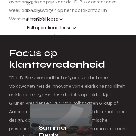
overhandigde de prijs voor de ID. Buzz eerder deze
week aan Volkswagen op het hoofdkantoor in
Terug
Washington, D.C..
Financial lease
Full operational lease
Netto operational lease
Shortlease
Focus op
Business Deals
Financieren
klanttevredenheid
Menu
“De ID. Buzz verbindt het erfgoed van het merk
Volkswagen met de innovatie van elektrische mobiliteit,
Terug
en klanten reageren daar duidelijk op”, aldus Kjell
Over financieren
Gruner, President en CEO van Volkswagen Group of
America. “Deze erkenning is een signaal dat emotioneel
design, doordachte technologie en elektrische
Summer
prestaties kunnen samenkomen op een manier die echt
Deals