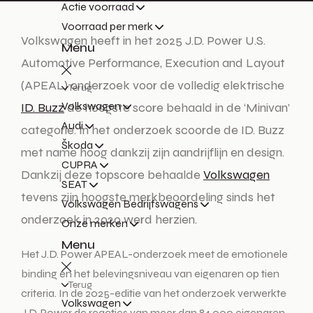
Actie voorraad
Voorraad per merk
Volkswagen heeft in het 2025 J.D. Power U.S.
Menu
Automotive Performance, Execution and Layout
(APEAL) onderzoek voor de volledig elektrische
Terug
Volkswagen
ID. Buzz
de hoogste score behaald in de ‘Minivan’
Audi
categorie. In het onderzoek scoorde de ID. Buzz
Škoda
met name hoog dankzij zijn aandrijflijn en design.
CUPRA
Dankzij deze topscore behaalde
Volkswagen
SEAT
tevens zijn hoogste merkbeoordeling sinds het
Volkswagen Bedrijfswagens
onderzoek in 2020 werd herzien.
Onze merken
Menu
Het J.D. Power APEAL-onderzoek meet de emotionele
binding en het belevingsniveau van eigenaren op tien
Terug
criteria. In de 2025-editie van het onderzoek verwerkte
Volkswagen
J.D. Power de reacties van meer dan 84.000 eigenaren