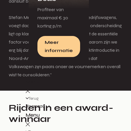
aansluit bij moderne automobilisten.”
Profiteer van
Stefan Mecha, CEO van Volkswagen Bedrijfswagens,
maximaal € 30
voegt daaraan toe: “De focus van deze onderscheiding
korting p/m
ligt op klanttevredenheid. Voor ons is dat de essentiële
factor voor het succes van ons merk. Daarom zijn we
Meer
erg blij dat de ID. Buzz direct na zijn marktintroductie in
informatie
Noord-Amerika in zijn categorie won en dat
Volkswagen zijn plaats onder de volumemerken overall
Zakelijk
wist te consolideren.”
Menu
Terug
Rijden in een award-
Voorraad
Menu
winnaar