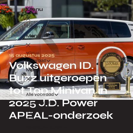
Menu
Kopen
Menu
Terug
15 augustus 2025
Voorraad
Volkswagen ID.
Menu
Buzz uitgeroepen
Terug
tot Top Minivan in
Alle voorraad
2025 J.D. Power
Nieuwe auto's
Occasions
APEAL-onderzoek
Demo's
Elektrische auto's