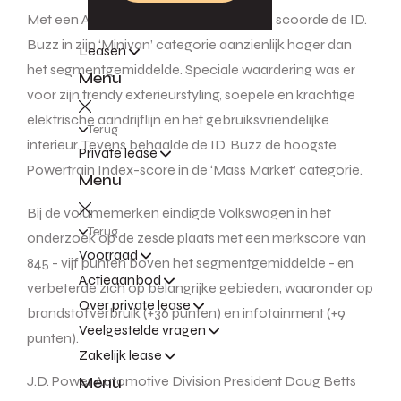
Met een APEAL Index-notering van 882 scoorde de ID.
Buzz in zijn ‘Minivan’ categorie aanzienlijk hoger dan
Leasen
het segmentgemiddelde. Speciale waardering was er
Menu
voor zijn trendy exterieurstyling, soepele en krachtige
elektrische aandrijflijn en het gebruiksvriendelijke
Terug
interieur. Tevens behaalde de ID. Buzz de hoogste
Private lease
Powertrain Index-score in de ‘Mass Market’ categorie.
Menu
Bij de volumemerken eindigde Volkswagen in het
Terug
onderzoek op de zesde plaats met een merkscore van
Voorraad
845 - vijf punten boven het segmentgemiddelde - en
Actieaanbod
verbeterde zich op belangrijke gebieden, waaronder op
Over private lease
brandstofverbruik (+36 punten) en infotainment (+9
Veelgestelde vragen
punten).
Zakelijk lease
Menu
J.D. Power Automotive Division President Doug Betts