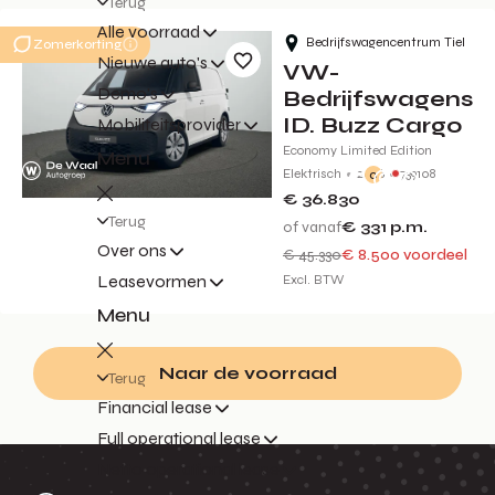
Terug
Alle voorraad
Bedrijfswagencentrum Tiel
Zomerkorting
Nieuwe auto's
VW-
Demo's
Bedrijfswagens
ID. Buzz Cargo
Mobiliteitsprovider
Economy Limited Edition
Menu
Elektrisch
2026
739108
0
€ 36.830
Terug
of vanaf
€ 331
p.m.
Over ons
€ 45.330
€ 8.500 voordeel
Leasevormen
Excl. BTW
Menu
Naar de voorraad
Terug
Financial lease
Full operational lease
Netto operational lease