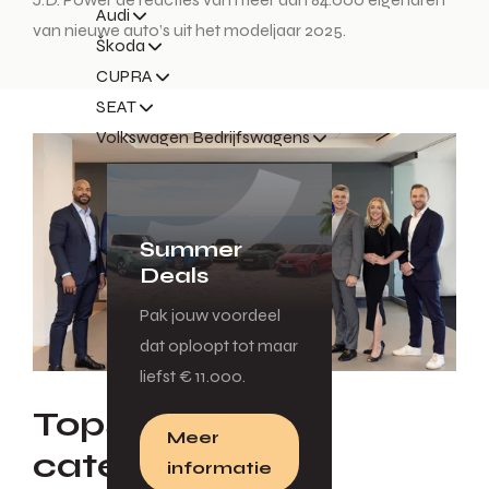
Audi
van nieuwe auto’s uit het modeljaar 2025.
Škoda
CUPRA
SEAT
Volkswagen Bedrijfswagens
Summer
Deals
Pak jouw voordeel
dat oploopt tot maar
liefst € 11.000.
Topscore in zijn
Meer
categorie
informatie