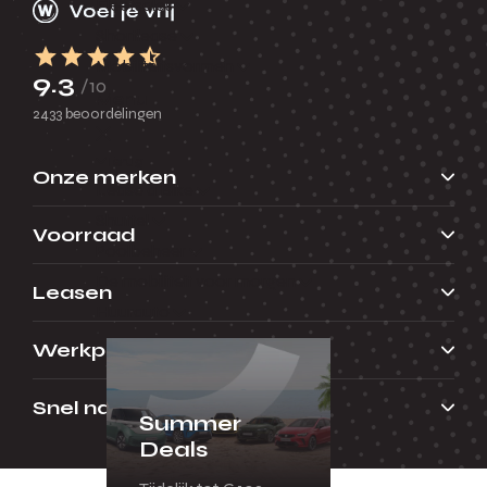
Fleetsales
Shortlease
Mobiliteitsvormen
9.3
/10
Menu
2433 beoordelingen
Terug
Onze merken
Lease a Bike
Shuttel
Voorraad
Poolbeheer
De mobiliteit voor morgen
Leasen
Huurauto
Werkplaats
Snel naar
Summer
Deals