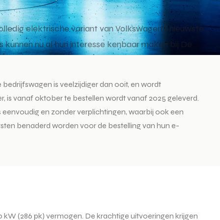
lledig elektrische variant van Volkswagen’s nieuwste
rs kunnen nu al hun interesse kenbaar maken bij De
bedrijfswagen is veelzijdiger dan ooit, en wordt
er, is vanaf oktober te bestellen wordt vanaf 2025 geleverd.
is eenvoudig en zonder verplichtingen, waarbij ook een
 eersten benaderd worden voor de bestelling van hun e-
10 kW (286 pk) vermogen. De krachtige uitvoeringen krijgen