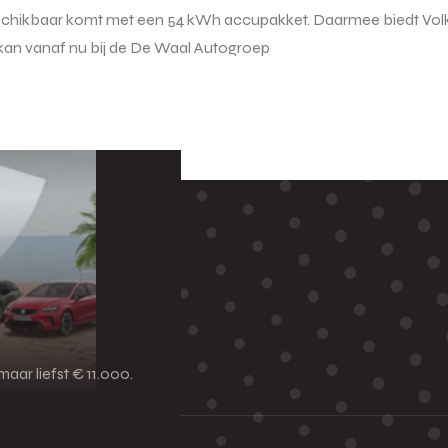
 beschikbaar komt met een 54 kWh accupakket. Daarmee biedt Vo
kan vanaf nu bij de De Waal Autogroep
aar liefst € 11.000.