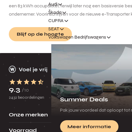
Audi
een 83 kWh accupakket, terwijl later nog een basisversie
Škoda
ondernemer. Voorinschrijven voor de nieuwe e-Transporter 
CUPRA
SEAT
Blijf op de hoogte
Volkswagen Bedrijfswagens
9.3
/10
2432 beoordelingen
Summer Deals
Pak jouw voordeel dat oploopt tot m
Onze merken
Meer informatie
Voorraad