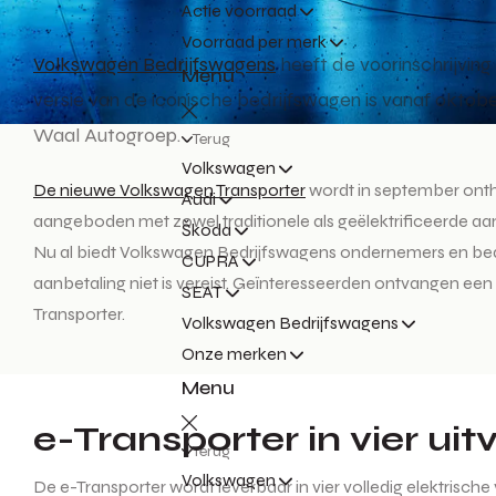
Actie voorraad
Voorraad per merk
Volkswagen Bedrijfswagens
heeft de voorinschrijvin
Menu
versie van de iconische bedrijfswagen is vanaf oktob
Waal Autogroep.
Terug
Volkswagen
De nieuwe Volkswagen Transporter
wordt in september onthu
Audi
aangeboden met zowel traditionele als geëlektrificeerde aandr
Škoda
Nu al biedt Volkswagen Bedrijfswagens ondernemers en bedrijv
CUPRA
aanbetaling niet is vereist. Geïnteresseerden ontvangen een c
SEAT
Transporter.
Volkswagen Bedrijfswagens
Onze merken
Menu
e-Transporter in vier ui
Terug
Volkswagen
De e-Transporter wordt leverbaar in vier volledig elektrisc