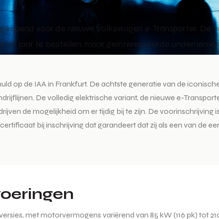
g geopend voor de nieuwe Volkswagen e-Transporter. De vo
er dit jaar te bestellen, maar geïnteresseerde onderneme
ld op de IAA in Frankfurt. De achtste generatie van de iconische 
ijflijnen. De volledig elektrische variant, de nieuwe e-Transport
en de mogelijkheid om er tijdig bij te zijn. De voorinschrijving 
ertificaat bij inschrijving dat garandeert dat zij als een van de
tvoeringen
he versies, met motorvermogens variërend van 85 kW (116 pk) tot 2