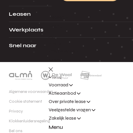
Leasen
Leasen
Menu
Werkplaats
Terug
Snel naar
Private lease
Menu
Terug
Voorraad
Algemene voorwaarden
Actieaanbod
Over private lease
Cookie statement
Veelgestelde vragen
Privacy
Zakelijk lease
Klokkenluidersregeling
Menu
Bel ons