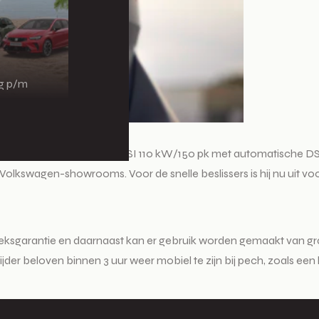
ng p/m
geliefde en sportieve 1.5 TSI 110 kW/150 pk met automatische DS
olkswagen-showrooms. Voor de snelle beslissers is hij nu uit vo
eksgarantie en daarnaast kan er gebruik worden gemaakt van gra
der beloven binnen 3 uur weer mobiel te zijn bij pech, zoals een