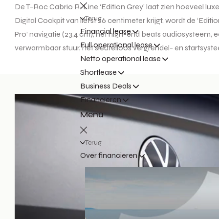
De T-Roc Cabrio R-Line ‘Edition Grey’ laat zien hoeveel lu
Terug
Digital Cockpit van liefst 26 centimeter krijgt, wordt de ‘Edi
Financial lease
Pro’ navigatie (23,4 cm), het high-end beats audiosysteem,
Full operational lease
verwarmbaar stuur, het sleutelloos vergrendel- en startsyst
Netto operational lease
Shortlease
Business Deals
Financieren
Menu
Terug
Over financieren