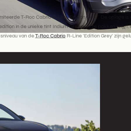
imiteerde T-Roc Cabrio R-Line ‘Edition Grey’. De oplage i
 edition in de unieke tint Indium Grey mat te pakken krijg
eidsniveau van de
T-Roc Cabrio
R-Line ‘Edition Grey’ zijn g