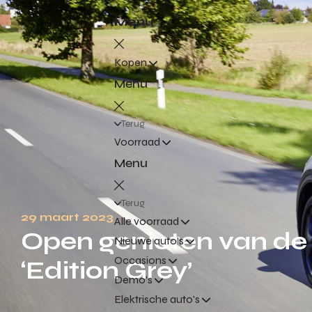
Menu
Kopen
Menu
Terug
Voorraad
Menu
Terug
29 maart 2023
Alle voorraad
Open genieten van de
Nieuwe auto's
Occasions
‘Edition Grey’
Demo's
Elektrische auto's