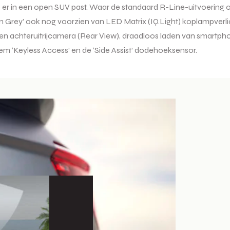
xe er in een open SUV past. Waar de standaard R-Line-uitvoering
tion Grey’ ook nog voorzien van LED Matrix (IQ.Light) koplampverlich
 een achteruitrijcamera (Rear View), draadloos laden van smartp
eem ‘Keyless Access’ en de ‘Side Assist’ dodehoeksensor.