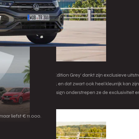
t. De T-Roc Cabrio R-Line ‘Edition Grey’ dankt zijn exclusieve uit
ale R-Line onderscheidt, en dat zwart ook heel kleurrijk kan zijn.
het R-Line exterieurdesign onderstrepen ze de exclusiviteit en s
aar liefst € 11.000.