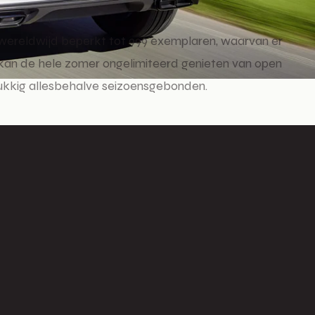
s wereldwijd beperkt tot 999 exemplaren, waarvan er
t, kan de hele zomer ongelimiteerd genieten van open
elukkig allesbehalve seizoensgebonden.