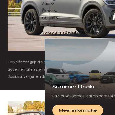
Audi
Škoda
CUPRA
SEAT
Volkswagen Bedrijfswagens
Er is één tint grijs die de zomer kleur geeft: Indium Grey ma
accenten laten zien waarin deze uitvoering zich van een norm
‘Suzuka’ velgen en de zwarte buitenspiegelkappen. Samen met 
Summer Deals
Pak jouw voordeel dat oploopt tot m
Meer informatie