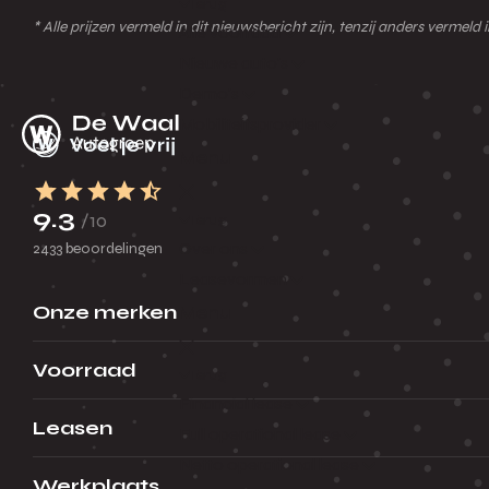
Terug
* Alle prijzen vermeld in dit nieuwsbericht zijn, tenzij anders verme
Alle voorraad
Nieuwe auto's
Demo's
Mobiliteitsprovider
Menu
9.3
/10
Terug
Over ons
2433 beoordelingen
Leasevormen
Onze merken
Menu
Voorraad
Terug
Financial lease
Leasen
Full operational lease
Netto operational lease
Werkplaats