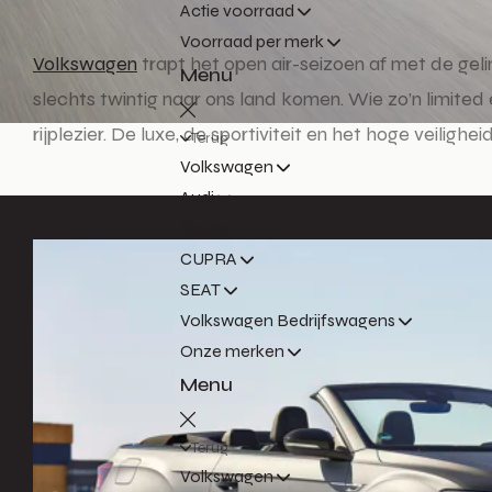
Actie voorraad
Voorraad per merk
Volkswagen
trapt het open air-seizoen af met de gel
Menu
slechts twintig naar ons land komen. Wie zo’n limited
rijplezier. De luxe, de sportiviteit en het hoge veiligh
Terug
Volkswagen
Audi
Škoda
CUPRA
SEAT
Volkswagen Bedrijfswagens
Onze merken
Menu
Terug
Volkswagen