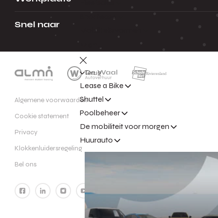
Fleetsales
Shortlease
Snel naar
Mobiliteitsvormen
Menu
Terug
Lease a Bike
Shuttel
Algemene voorwaarden
Poolbeheer
Cookie statement
De mobiliteit voor morgen
Privacy
Huurauto
Klokkenluidersregeling
Bel ons