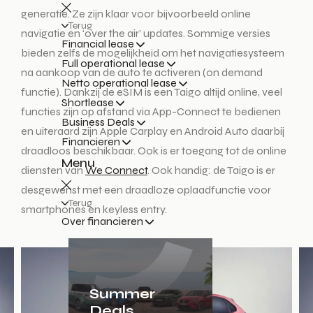
generatie. Ze zijn klaar voor bijvoorbeeld online
Terug
navigatie en ‘over the air’ updates. Sommige versies
Financial lease
bieden zelfs de mogelijkheid om het navigatiesysteem
Full operational lease
na aankoop van de auto te activeren (on demand
Netto operational lease
functie). Dankzij de eSIM is een Taigo altijd online, veel
Shortlease
functies zijn op afstand via App-Connect te bedienen
Business Deals
en uiteraard zijn Apple Carplay en Android Auto daarbij
Financieren
draadloos beschikbaar. Ook is er toegang tot de online
Menu
diensten van
We Connect
. Ook handig: de Taigo is er
desgewenst met een draadloze oplaadfunctie voor
Terug
smartphones en keyless entry.
Over financieren
Summer
Deals