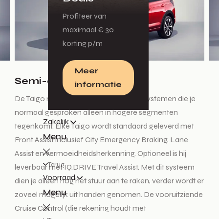
Profiteer van
maximaal € 30
korting p/m
Meer
Semi-autonoom rijden
informatie
De Taigo maakt indruk met assistentiesystemen die je
normaal gesproken alleen in hogere segmenten
Zakelijk
tegenkomt. Elke Taigo wordt standaard geleverd met
Menu
Front Assist inclusief City Emergency Braking, Lane
Assist en vermoeidheidsherkenning. Optioneel is hij
Terug
leverbaar met IQ.DRIVE Travel Assist. Met dit systeem
Voorraad
dien je alleen nog het stuur aan te raken, verder wordt er
Menu
zoveel mogelijk uit handen genomen. De vooruitziende
Cruise Control (die rekening houdt met