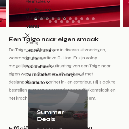
Fleetsales
Shortlease
Mobiliteitsvormen
Menu
Een Taigo naar eigen smaak
Terug
De Taigo wordt leverbaar in diverse uitvoeringen,
Lease a Bike
waaronder de sportieve R-Line. Er zijn volop
Shuttel
mogelijkheden om de uitrusting van een Taigo naar
Poolbeheer
eigen wens te finetunen, bijvoorbeeld met
De mobiliteit voor morgen
designpakketten voor het in- en exterieur. Hij is ook te
Huurauto
bestellen met een panoramisch schuif-/kanteldak en
het krachtige (300W) ‘beats’ audiosysteem.
Summer
Deals
Efficiënte en krachtige TSI-