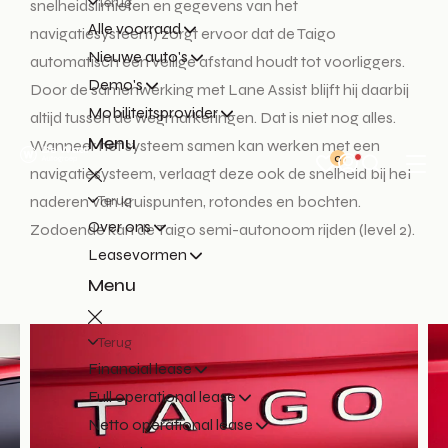
Terug
snelheidslimieten en gegevens van het
Alle voorraad
navigatiesysteem) zorgt ervoor dat de Taigo
Nieuwe auto's
automatisch een veilige afstand houdt tot voorliggers.
Demo's
Door de samenwerking met Lane Assist blijft hij daarbij
Mobiliteitsprovider
altijd tussen de wegmarkeringen. Dat is niet nog alles.
Menu
Wanneer het systeem samen kan werken met een
0
navigatiesysteem, verlaagt deze ook de snelheid bij het
Terug
naderen van kruispunten, rotondes en bochten.
Over ons
Zodoende kan de Taigo semi-autonoom rijden (level 2).
Leasevormen
Menu
Terug
Financial lease
Full operational lease
Netto operational lease