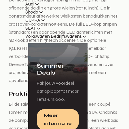
Audi
aflopende daklijn en grote wielen (tot 18 inch). De in
Škoda
contrastkleur afgewerkte wielkasten benadrukken het
CUPRA
crossover-karakter nog eens. De full LED-koplampen
SEAT
(standaard) en doorlopende LED achterlichten met
Volkswagen Bedrijfswagens
3D-look zetten hightech accenten. De optionele
IQ.LIGHT LED matrix-koplampen zijn met elkaar
verbonden door een karakteristieke LED-lichtstrip.
Diverse Taigo-modellen beschikken bovendien over
Summer
Deals
projectieverlichting in de buitenspiegels, met een
opvallende honingraatstructuur.
Pak jouw voordeel
dat oploopt tot maar
Praktisch en sportief
liefst € 11.000.
Bij de Taigo gaan de sportieve lijnen van een coupé
samen met het gebruiksgemak van een SUV. Ondanks
Meer
de compacte buitenafmetingen heeft hij een wielbasis
informatie
van maar liefst 2,57 meter. Hij biedt ruim plaats aan vijf