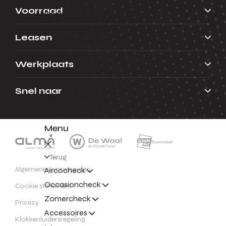
Voorraad
Connect apps
Verzekeringen
Leasen
De Onderdelendienst
ServicePlus
Werkplaats
Autoverhuur
Family Card
Snel naar
Rijhulpsystemen
Checks
Menu
Terug
Algemene voorwaarden
Aircocheck
Occasioncheck
Cookie statement
Zomercheck
Privacy
Accessoires
Klokkenluidersregeling