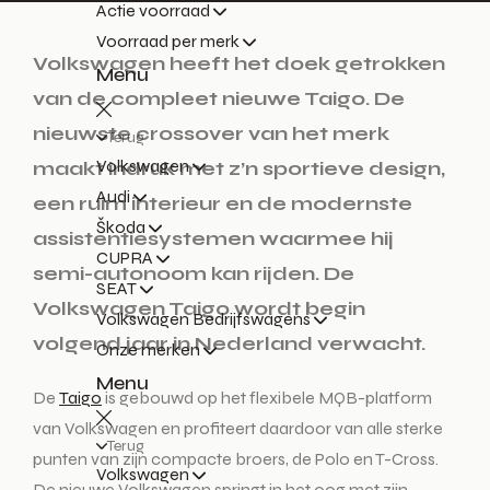
Actie voorraad
Voorraad per merk
Volkswagen heeft het doek getrokken
Menu
van de compleet nieuwe Taigo. De
nieuwste crossover van het merk
Terug
Volkswagen
maakt indruk met z’n sportieve design,
Audi
een ruim interieur en de modernste
Škoda
assistentiesystemen waarmee hij
CUPRA
semi-autonoom kan rijden. De
SEAT
Volkswagen Taigo wordt begin
Volkswagen Bedrijfswagens
volgend jaar in Nederland verwacht.
Onze merken
Menu
De
Taigo
is gebouwd op het flexibele MQB-platform
van Volkswagen en profiteert daardoor van alle sterke
Terug
punten van zijn compacte broers, de Polo en T-Cross.
Volkswagen
De nieuwe Volkswagen springt in het oog met zijn