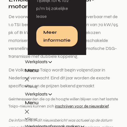
Tijdelijk tot € 102
motoren
p/m bij zakelijke
lease
De voorwielaangedreven Taigo wordt leverbaar met de
1.0 TSI benzinemotor met een vermogen van 70 kW/95
Meer
pk of 81 kW/110 pk. Afhankelijk van de gekozen
informatie
motorisering heeft de Taigo een handgeschakelde
versnellingsbak of een zeventraps automatische DSG-
transmissie met dubbele koppeling.
Werkplaats
De Volkswagen Taigo wordt begin volgend jaar in
Menu
Nederland verwacht. Eind dit jaar worden de exacte
specificaties en de prijzen bekend gemaakt.
Terug
Werkplaats
Geïnteresseerden die op de hoogte willen blijven van het laatste
Menu
Taigo-nieuws kunnen zich
inschrijven voor de nieuwsbrief
.
Terug
De informatie in dit nieuwsbericht was actueel op de datum
Werkplaatsafspraak maken