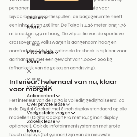
personen. Daarbij is er ook genoeg ruimte voor
bijvoorbeeld vakantiespullen: de bagageruimte heeft
Leasen
een inhoud van 438 liter. De Taigo is 4,26 meter lang, 1,76
Menu
m breed en 1,49 m hoog. De zitpositie van de sportieve
crossover van Volkswagen is aangenaam hoog en
Terug
comfortabel. Met de optionele trekhaak is hij klaar voor
Private lease
aanhangers met een gewicht van 1.000-1.200 kg
Menu
(afhankelijk van de gekozen aandrijving).
Terug
Interieur: helemaal van nu, klaar
Voorraad
voor morgen
Actieaanbod
Het interieur van de Taigo is volledig gedigitaliseerd. Zo
Over private lease
is de Digital Cockpit met 8 inch display standaard op alle
Veelgestelde vragen
modellen (Digital Cockpit Pro met 10,25 inch display
Zakelijk lease
optioneel). Ook de infotainmentsystemen met grote
Menu
touch displays (tot 9,2 inch) zijn van de nieuwste