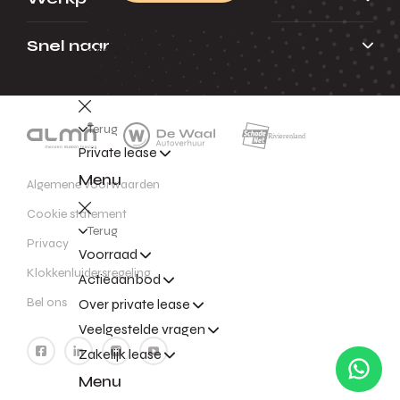
Snel naar
Leasen
Menu
Terug
Private lease
Menu
Algemene voorwaarden
Cookie statement
Terug
Privacy
Voorraad
Klokkenluidersregeling
Actieaanbod
Bel ons
Over private lease
Veelgestelde vragen
Zakelijk lease
Menu