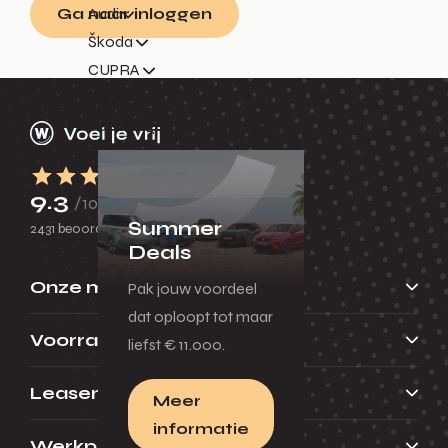
Ga naar inloggen
Audi
Škoda
CUPRA
SEAT
Volkswagen Bedrijfswagens
9.3
/10
Summer
2431 beoordelingen
Deals
Onze merken
Pak jouw voordeel
dat oploopt tot maar
Voorraad
liefst € 11.000.
Leasen
Meer
informatie
Werkplaats