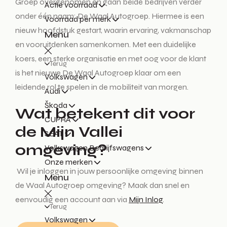
Groep overgenomen en gaan beide bedrijven verder
Actie voorraad
onder één naam: De Waal Autogroep. Hiermee is een
Voorraad per merk
nieuw hoofdstuk gestart, waarin ervaring, vakmanschap
Menu
en vooruitdenken samenkomen. Met een duidelijke
koers, een sterke organisatie en met oog voor de klant
Terug
is het nieuwe De Waal Autogroep klaar om een
Volkswagen
leidende rol te spelen in de mobiliteit van morgen.
Audi
Škoda
Wat betekent dit voor
CUPRA
de Mijn Vallei
SEAT
omgeving?
Volkswagen Bedrijfswagens
Onze merken
Wil je inloggen in jouw persoonlijke omgeving binnen
Menu
de Waal Autogroep omgeving? Maak dan snel en
eenvoudig een account aan via
Mijn Inlog
.
Terug
Volkswagen