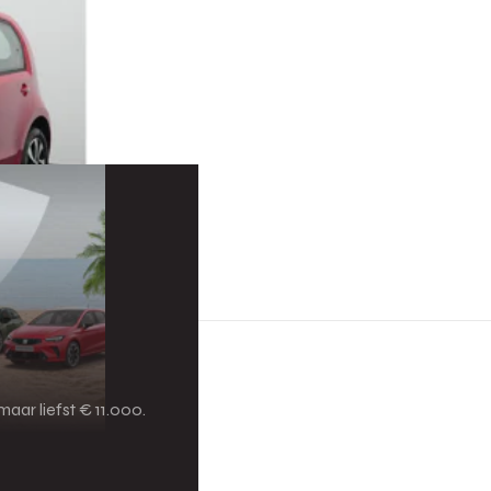
aar liefst € 11.000.