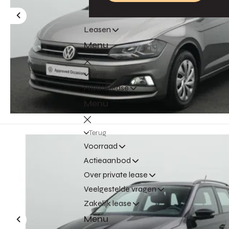
Leasen
Menu
Terug
Private lease
Menu
Terug
Voorraad
Actieaanbod
Over private lease
Veelgestelde vragen
Zakelijk lease
Menu