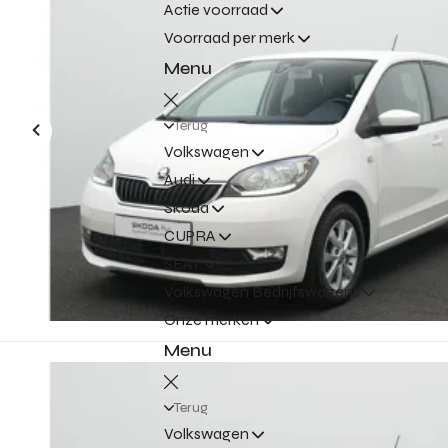
Actie voorraad
Voorraad per merk
Menu
Terug
Volkswagen
Audi
Škoda
CUPRA
SEAT
Volkswagen Bedrijfswagens
Onze merken
Menu
Terug
Volkswagen