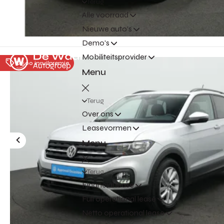
Terug
Alle voorraad
Nieuwe auto's
Demo's
Mobiliteitsprovider
€ 500 inruilpremie
Menu
Terug
Over ons
Leasevormen
Menu
Terug
Financial lease
Full operational lease
Netto operational lease