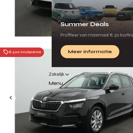
Summer Deals
Profiteer van maximaal € 30 korti
Meer informatie
€ 500 inruilpremie
Zakelijk
Menu
Terug
Voorraad
Menu