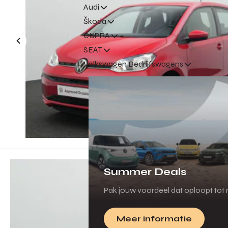
Audi
Škoda
CUPRA
SEAT
Volkswagen Bedrijfswagens
Summer Deals
Pak jouw voordeel dat oploopt tot m
Meer informatie