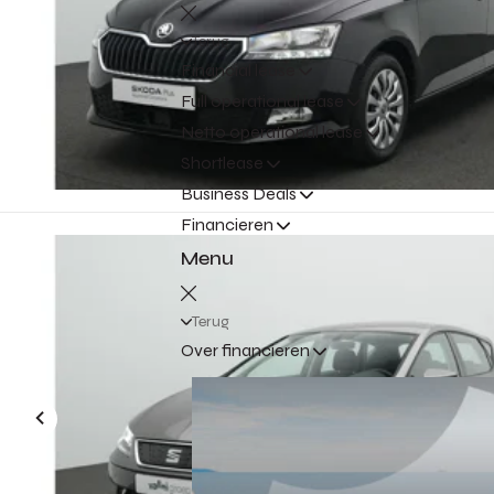
Terug
Financial lease
Full operational lease
Netto operational lease
Shortlease
Business Deals
Financieren
Menu
Terug
Over financieren