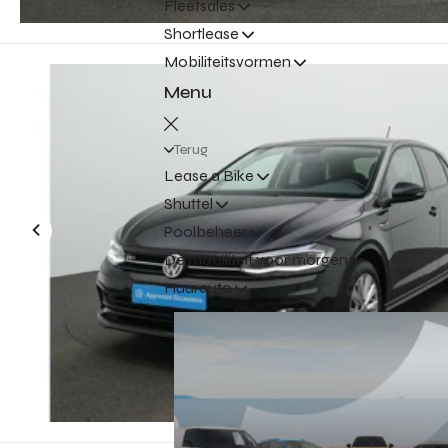
Fleetsales
Shortlease
Mobiliteitsvormen
Menu
Terug
Lease a Bike
Shuttel
Poolbeheer
De mobiliteit voor morgen
Huurauto