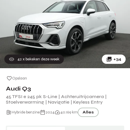
42
x bekeken deze week
+34
Opslaan
Audi Q3
45 TFSI e 245 pk S-Line | Achteruitrijcamera |
Stoelverwarming | Navigatie | Keyless Entry
Hybride benzine
2024
40.169 km
Alles