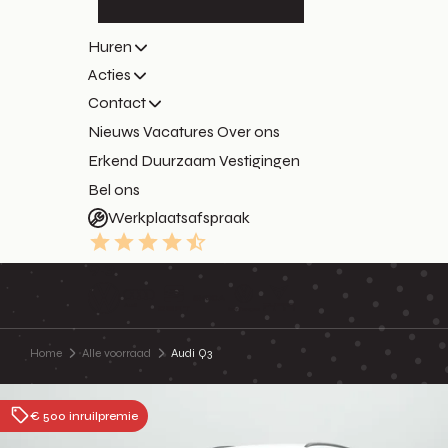
Huren
Acties
Contact
Nieuws
Vacatures
Over ons
Erkend Duurzaam
Vestigingen
Bel ons
Werkplaatsafspraak
9.3
Home
Alle voorraad
Audi Q3
€ 500 inruilpremie