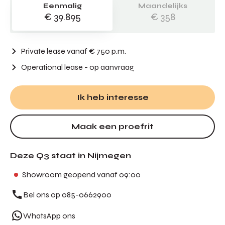
Eenmalig
Maandelijks
€ 39.895
€ 358
Private lease vanaf € 750 p.m.
Operational lease
- op aanvraag
Ik heb interesse
Maak een proefrit
Deze Q3 staat in Nijmegen
Showroom geopend vanaf 09:00
Bel ons op 085-0662900
WhatsApp ons