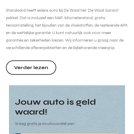
Standaard heeft iedere auto bij De Waal het ‘De Waal Garant’
pakket. Dat is inclusief een NAP-kilometerstand, gratis
tenaamstelling, het bijvullen van de vloeistoffen, de resterende APK
en de wettelijke garantie. U kunt natuurlijk ook voor meer
garanties en zekerheden kiezen. Wij informeren u graag naar de
verschillende afleverpakketten en de bijbehorende meerprijs
hiervan. Hoewel de informatie op deze internetsite zo accuraat en
actueel mogelijk wordt weergegeven zijn wijzigin...
Verder lezen
Jouw auto is geld
waard!
Vraag gratis je inruilvoorstel aan