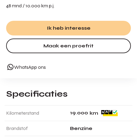
48 mnd / 10.000 km p.j.
Ik heb interesse
Maak een proefrit
WhatsApp ons
Specificaties
1
9
.
0
0
0
Kilometerstand
km
Brandstof
Benzine