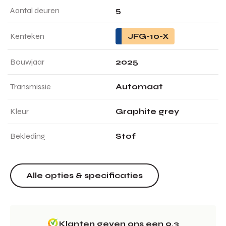
Aantal deuren
5
Kenteken
JFG-10-X
Bouwjaar
2025
Transmissie
Automaat
Kleur
Graphite grey
Bekleding
Stof
Alle opties & specificaties
Klanten geven ons een 9.3