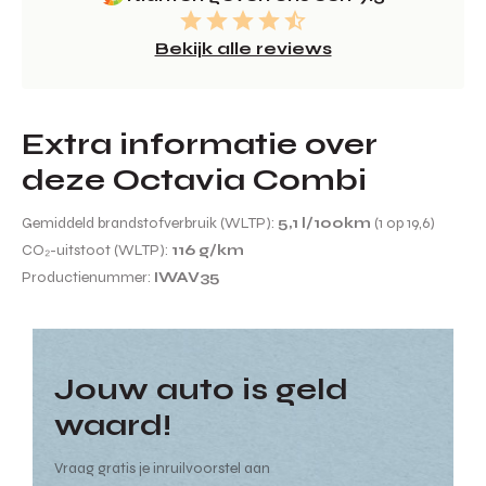
Bekijk alle reviews
Extra informatie over
deze Octavia Combi
Gemiddeld brandstofverbruik (WLTP):
5,1 l/100km
(1 op 19,6)
CO₂-uitstoot (WLTP):
116 g/km
Productienummer:
IWAV35
Jouw auto is geld
waard!
Vraag gratis je inruilvoorstel aan