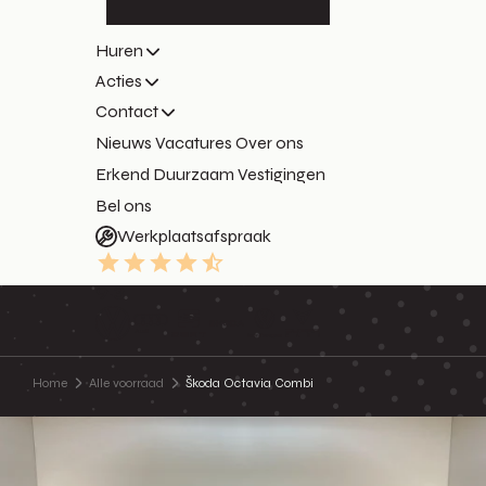
Huren
Acties
Contact
Nieuws
Vacatures
Over ons
Erkend Duurzaam
Vestigingen
Bel ons
Werkplaatsafspraak
9.3
Home
Alle voorraad
Škoda Octavia Combi