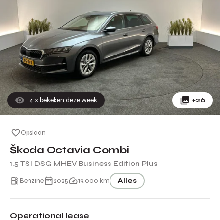
4
x bekeken deze week
+26
Opslaan
Škoda Octavia Combi
1.5 TSI DSG MHEV Business Edition Plus
Benzine
2025
19.000 km
Alles
Operational lease