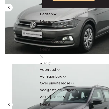
Leasen
Menu
Terug
Private lease
Menu
Terug
Voorraad
Actieaanbod
Over private lease
Veelgestelde vragen
Zakelijk lease
Menu