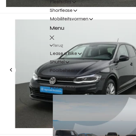
Fleetsales
Shortlease
Mobiliteitsvormen
Menu
Terug
Lease a Bike
Shuttel
Poolbeheer
De mobiliteit voor morgen
Huurauto