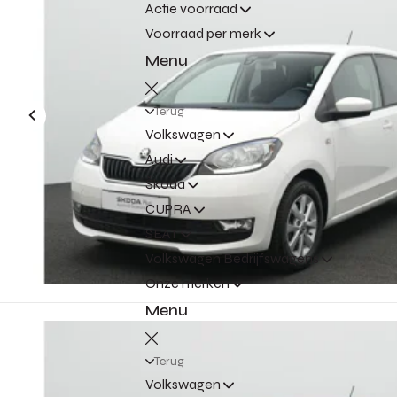
Actie voorraad
Voorraad per merk
Menu
Terug
Volkswagen
Audi
Škoda
CUPRA
SEAT
Volkswagen Bedrijfswagens
Onze merken
Menu
Terug
Volkswagen