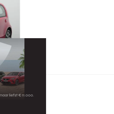
aar liefst € 11.000.