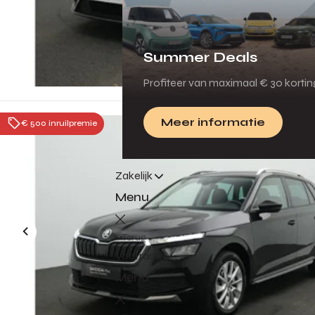
Summer Deals
Profiteer van maximaal € 30 korti
Meer informatie
€ 500 inruilpremie
Zakelijk
Menu
Terug
Voorraad
Menu