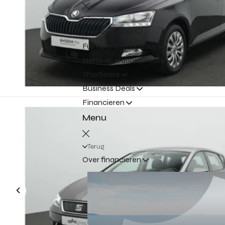
Terug
Financial lease
Full operational lease
Netto operational lease
Shortlease
Business Deals
Financieren
Menu
Terug
Over financieren