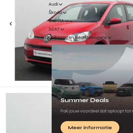
Audi
Škoda
CUPRA
SEAT
Volkswagen Bedrijfswagens
Summer Deals
Pak jouw voordeel dat oploopt tot m
Meer informatie