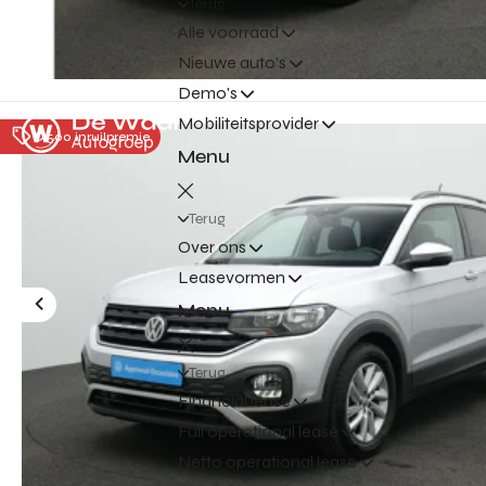
Terug
Alle voorraad
Nieuwe auto's
Demo's
Mobiliteitsprovider
€ 500 inruilpremie
Menu
Terug
Over ons
Leasevormen
Menu
Terug
Financial lease
Full operational lease
Netto operational lease