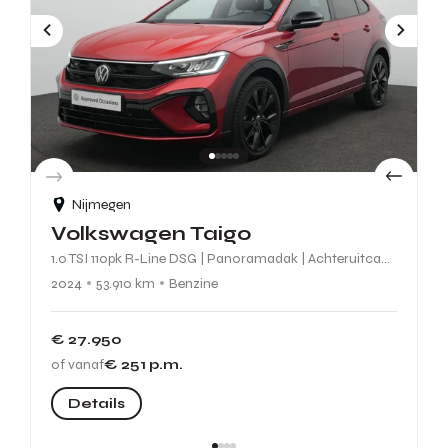
Nijmegen
Volkswagen Taigo
1.0 TSI 110pk R-Line DSG | Panoramadak | Achteruitcamera | Beats Audio | Adaptive Cruise | Stoelverwarming
2024
53.910 km
Benzine
€ 27.950
of vanaf
€ 251
p.m.
Details