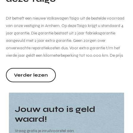
Dit betreft een nieuwe Volkswagen Taigo uit de bestelde voorraad
van onze vestiging in Arnhem. Op deze Taigo krijgt u standaard 4
jaar garantie. Die garantie bestaat uit 2 jaar fabrieksgarantie
aangevuld met 2 jaar extra garantie. Geen zorgen over
onverwachte reparatiekosten dus. Voor extra garantie t/m het
vierde jaar geldt een kilometerbeperking tot 100.000 km. De prijs
van de auto is inclusief btw, bpm, kosten rijklaar maken,
recyclingbijdrage en leges. Er is mogelijk extra inruilpremie...
Verder lezen
Jouw auto is geld
waard!
Vraag gratis je inruilvoorstel aan