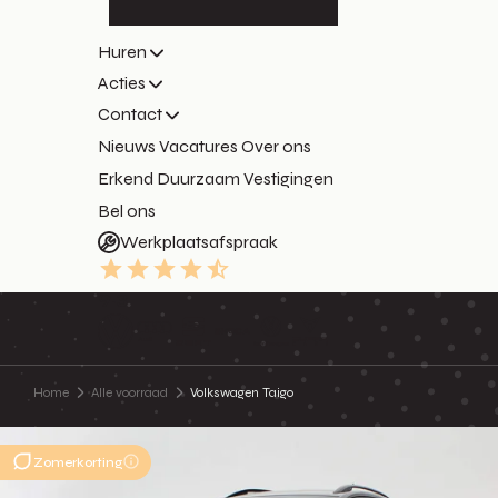
Huren
Acties
Contact
Nieuws
Vacatures
Over ons
Erkend Duurzaam
Vestigingen
Bel ons
Werkplaatsafspraak
9.3
Home
Alle voorraad
Volkswagen Taigo
Zomerkorting