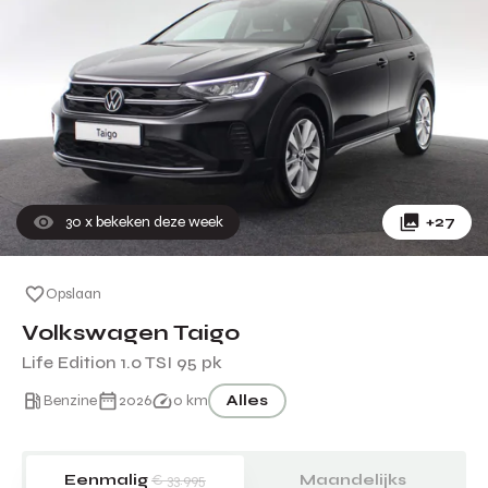
30
x bekeken deze week
+27
Opslaan
Volkswagen Taigo
Life Edition 1.0 TSI 95 pk
Benzine
2026
0 km
Alles
Eenmalig
€ 33.995
Maandelijks