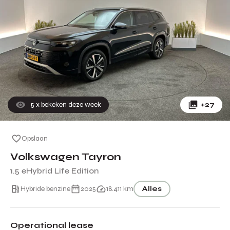
5
x bekeken deze week
+27
Opslaan
Volkswagen Tayron
1.5 eHybrid Life Edition
Hybride benzine
2025
18.411 km
Alles
Operational lease