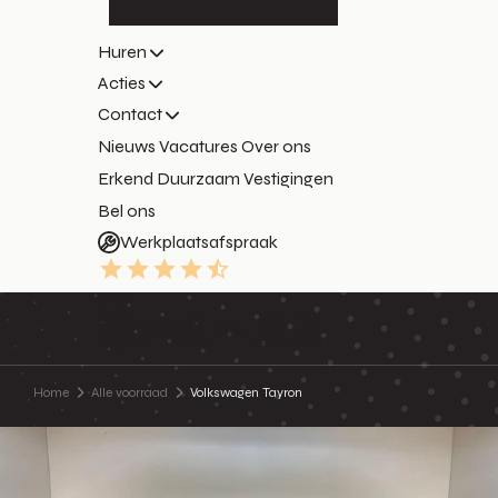
Huren
Acties
Contact
Nieuws
Vacatures
Over ons
Erkend Duurzaam
Vestigingen
Bel ons
Werkplaatsafspraak
9.3
Home
Alle voorraad
Volkswagen Tayron