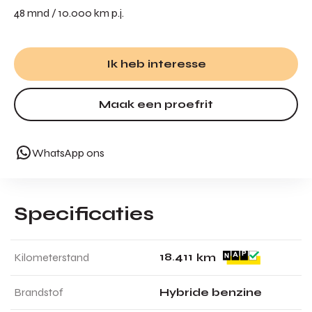
48 mnd / 10.000 km p.j.
Ik heb interesse
Maak een proefrit
WhatsApp ons
Specificaties
1
8
.
4
1
1
Kilometerstand
km
Brandstof
Hybride benzine