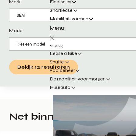
Merk
Fleetsales
Shortlease
Mobiliteitsvormen
Menu
Model
Terug
Lease a Bike
Shuttel
Bekijk 12 resultaten
Poolbeheer
De mobiliteit voor morgen
Huurauto
Net binnen in Veenenda