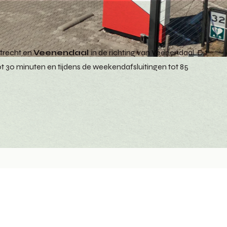
Utrecht en
Veenendaal
in de richting van Veenendaal. Dit
t 30 minuten en tijdens de weekendafsluitingen tot 85