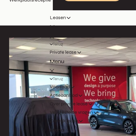
Leasen
Menu
Terug
Private lease
Menu
Terug
Voorraad
Actieaanbod
Over private lease
Veelgestelde vragen
Zakelijk lease
Menu