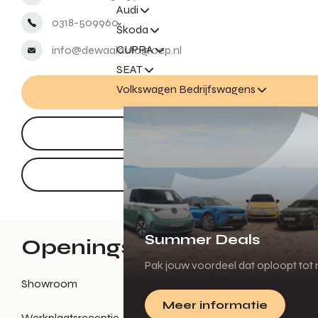
Audi
0318-509960
Škoda
CUPRA
info@dewaalautogroep.nl
SEAT
Volkswagen Bedrijfswagens
Summer Deals
Openingstijden
Pak jouw voordeel dat oploopt tot m
Showroom
Meer informatie
Werkplaatsreceptie