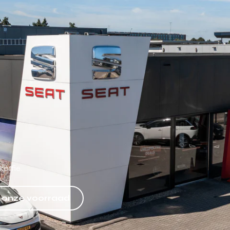
offie.
k onze voorraad