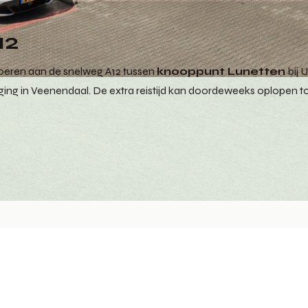
12
oeren aan de snelweg A12 tussen
knooppunt Lunetten
bij 
ing in Veenendaal. De extra reistijd kan doordeweeks oplopen to