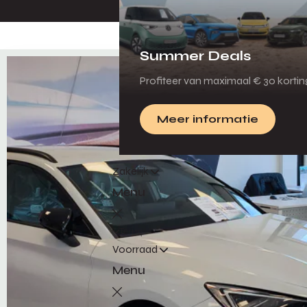
Summer Deals
Profiteer van maximaal € 30 korti
Meer informatie
Zakelijk
Menu
Terug
Voorraad
Menu