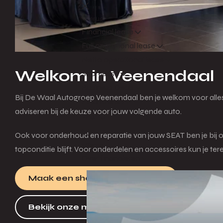
Terug
Financial lease
Full operational lease
Netto operational lease
Welkom in Veenendaal
Shortlease
Business Deals
Bij De Waal Autogroep Veenendaal ben je welkom voor alles
Financieren
adviseren bij de keuze voor jouw volgende auto.
Menu
Ook voor onderhoud en reparatie van jouw SEAT ben je bij o
Terug
topconditie blijft. Voor onderdelen en accessoires kun je te
Over financieren
Maak een showroomafspraak
Bekijk onze modellen