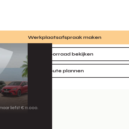
Werkplaatsafspraak maken
Alle voorraad bekijken
Route plannen
aar liefst € 11.000.