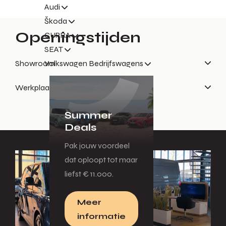
Audi
Škoda
Openingstijden
CUPRA
SEAT
Showroom
Volkswagen Bedrijfswagens
Werkplaatsreceptie
Summer
Deals
Pak jouw voordeel
dat oploopt tot maar
liefst € 11.000.
Meer
informatie