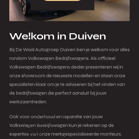
Leasen
Menu
Welkom in Duiven
Terug
Bij De Waal Autogroep Duiven ben je welkom voor alles
Private lease
rondom Volkswagen Bedrijfswagens. Als officieel
Menu
Volkswagen Bedrijfswagens dealer presenteren wij in
onze showroom de nieuwste modellen en staan onze
Terug
specialisten klaar om je te adviseren bij het vinden van
Voorraad
de bedrijfswagen die perfect aansluit bij jouw
Actieaanbod
werkzaamheden.
Over private lease
Veelgestelde vragen
Ook voor onderhoud en reparatie van jouw
Zakelijk lease
Volkswagen Bedrijfswagen kun je rekenen op de
Menu
expertise van onze merkgespecialiseerde monteurs.