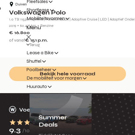
Fleetsales
Duiven
Shortlease
Volkswagen Polo
Mobiliteitsvormen
1.0 TSI 115pk Highline | Panoramadak | Adaptive Cruise | LED | Adaptief Onder
2019
60.476 km
Benzine
Menu
€ 16.800
of vanaf
€ 151
p.m.
Terug
Lease a Bike
Shuttel
Poolbeheer
Bekijk hele voorraad
De mobiliteit voor morgen
Huurauto
Summer
Deals
9.3
/10