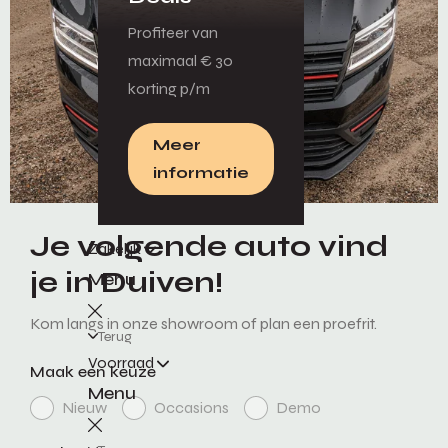
Profiteer van
maximaal € 30
korting p/m
Meer
informatie
Je volgende auto vind
Zakelijk
je in Duiven!
Menu
Kom langs in onze showroom of plan een proefrit.
Terug
Voorraad
Maak een keuze
Menu
Nieuw
Occasions
Demo