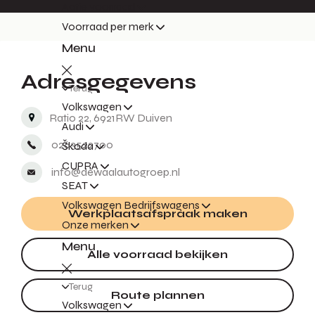
Actie voorraad
Voorraad per merk
Menu
Adresgegevens
Terug
Volkswagen
Ratio 22, 6921RW Duiven
Audi
0263522700
Škoda
CUPRA
info@dewaalautogroep.nl
SEAT
Volkswagen Bedrijfswagens
Werkplaatsafspraak maken
Onze merken
Menu
Alle voorraad bekijken
Terug
Route plannen
Volkswagen