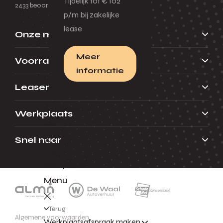
Tijdelijk tot € 102
2433 beoordelingen
p/m bij zakelijke
lease
Onze merken
Meer
Voorraad
informatie
Leasen
Werkplaats
Werkplaats
Menu
Snel naar
Terug
Werkplaats
Menu
Terug
Algemene voorwaarden
Werkplaatsafspraak maken