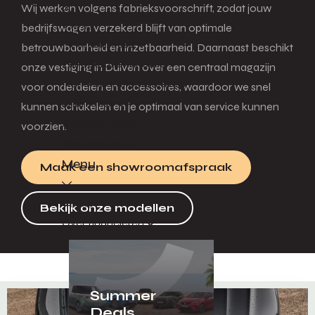
Wij werken volgens fabrieksvoorschrift, zodat jouw
Terug
bedrijfswagen verzekerd blijft van optimale
Financial lease
betrouwbaarheid en inzetbaarheid. Daarnaast beschikt
Full operational lease
onze vestiging in Duiven over een centraal magazijn
Netto operational lease
voor onderdelen en accessoires, waardoor we snel
Shortlease
kunnen schakelen en je optimaal van service kunnen
Business Deals
voorzien.
Financieren
Menu
Maak een showroomafspraak
Terug
Bekijk onze modellen
Over financieren
Summer
Deals