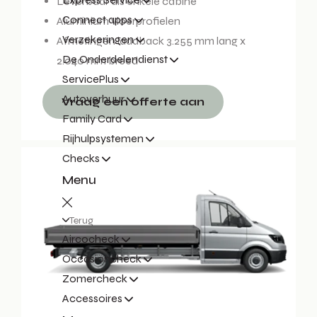
Leverbaar als enkele cabine
Connect apps
Aluminium vloerprofielen
Verzekeringen
Afmetingen laadback 3.255 mm lang x
De Onderdelendienst
2.040 mm breed
ServicePlus
Autoverhuur
Vraag een offerte aan
Family Card
Rijhulpsystemen
Checks
Menu
Terug
Aircocheck
Occasioncheck
Zomercheck
Accessoires