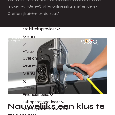
Terug
maken van de ‘e-Crafter online rijtraining’ en de ‘e-
Alle voorraad
Crafter rijtraining op de zaak’.
Nieuwe auto's
Demo's
Mobiliteitsprovider
Menu
0
Terug
Over ons
Leasevormen
Menu
Terug
Financial lease
Full operational lease
Nauwelijks een klus te
Netto operational lease