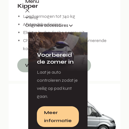
Menu
Kipper
Laadvermogen tot 740 kg
Terug
Afstandsbediening
Originele accessoires
Elektro hydraulische pompunit
Chassisframe voorzien van zelfsmerende
kogeldraaipunten
Voorbereid
de zomer in
Vraag een offerte aan
Laat je auto
controleren zodat je
veilig op pad kunt
gaan.
Meer
informatie