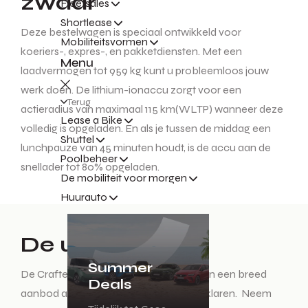
zwaar
Fleetsales
Shortlease
Deze bestelwagen is speciaal ontwikkeld voor
Mobiliteitsvormen
koeriers-, expres-, en pakketdiensten. Met een
Menu
laadvermogen tot 959 kg kunt u probleemloos jouw
werk doen. De lithium-ionaccu zorgt voor een
Terug
actieradius van maximaal 115 km(WLTP) wanneer deze
Lease a Bike
volledig is opgeladen. En als je tussen de middag een
Shuttel
lunchpauze van 45 minuten houdt, is de accu aan de
Poolbeheer
snellader tot 80% opgeladen.
De mobiliteit voor morgen
Huurauto
De uitvoeringen
Summer
De Crafter biedt binnen de vier varianten een breed
Deals
aanbod aan uitvoeringen om je klus te klaren. Neem