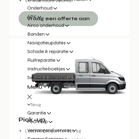
Verwarmbare voorruit
Onderhoud
APK
Vraag een offerte aan
Airco onderhoud
Banden
Navigatieupdates
Schade & reparatie
Ruitreparatie
Instructieboekjes
Service & diensten
Menu
Terug
Garantie
Pick-up
Pechhulp
Vervangend vervoer
Laadvermogen tot 820 kg
Express Service