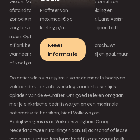
wielen. Met Front Assist houdt de bus automatisch
Profiteer van
afstand tot jouw voorligger. Met een melding en
maximaal € 30
zonodig met de rem grijpt de assistent in. Lane Assist
korting p/m
zorgt ervoor dat de e-Crafter binnen de lijnen blijft
rijden. Optioneel kun je kiezen voor
Meer
zijflankbescherming. Deze assistent waarschuwt
informatie
wanneer de zijkant van de bus te dicht bij en paal, muur
of voetganger komt.
Zakelijk
De actieradius van 115 km is voor de meeste bedrijven
voldoende voor volle werkdag zonder tussentijds
Menu
opladen van de e-Crafter. Om goed te leren omgaan
met je elektrische bedrijfswagen en een maximale
Terug
actieradius te bereiken, biedt Volkswagen
Voorraad
Bedrijfswagens i.s.m. Verkeersveiligheid Groep
Menu
Nederland twee rijtrainingen aan. Bij aanschaf of lease
van een e-Crafter, kan jouw bedrijf kosteloos gebruik