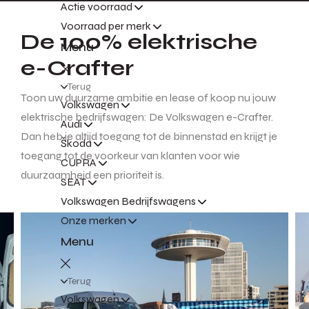
Actie voorraad
Voorraad per merk
De 100% elektrische
Menu
e-Crafter
Terug
Toon uw duurzame ambitie en lease of koop nu jouw
Volkswagen
elektrische bedrijfswagen: De Volkswagen e-Crafter.
Audi
Dan heb je altijd toegang tot de binnenstad en krijgt je
Škoda
toegang tot de voorkeur van klanten voor wie
CUPRA
duurzaamheid een prioriteit is.
SEAT
Volkswagen Bedrijfswagens
Onze merken
Menu
Terug
Volkswagen