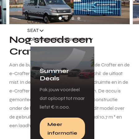
Audi
Škoda
CUPRA
SEAT
Nog steeds een
Volkswagen Bedrijfswagens
Crafter
Aan de buitenkant is het verschil tussen de Crafter en de
Summer
e-Crafter minimaal. Een belangrijk verschil: de uitlaat
Deals
mist. In de Crafter draait hem om de laadruimte en in de
Pak jouw voordeel
e-Crafter hoef je daar niet van te missen. De accu is
dat oploopt tot maar
gemonteerd in een ruimtebesparende constructie
liefst € 11.000.
onder de laadvloer. Daardoor beschikt dit model over
de gebruikelijke laadruimte van maximaal 10,7 m ³ en
Meer
een laadhoogte van 1861 mm.
informatie