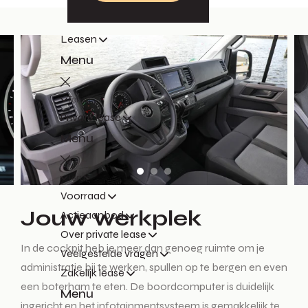
Leasen
Menu
Terug
Private lease
Menu
Terug
Voorraad
Jouw werkplek
Actieaanbod
Over private lease
In de cockpit heb je meer dan genoeg ruimte om je
Veelgestelde vragen
administratie bij te werken, spullen op te bergen en even
Zakelijk lease
een boterham te eten. De boordcomputer is duidelijk
Menu
ingericht en het infotainmentsysteem is gemakkelijk te