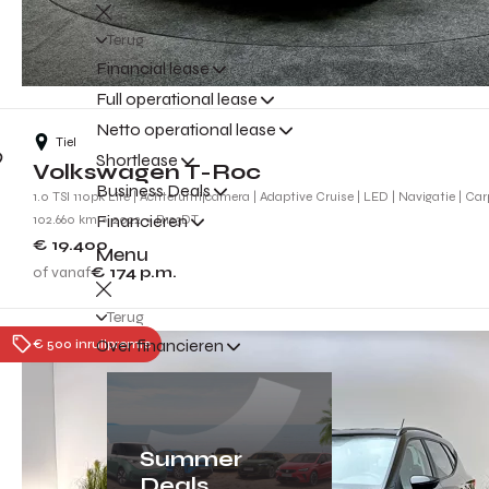
Terug
Financial lease
Full operational lease
Netto operational lease
Tiel
Shortlease
Volkswagen T-Roc
Business Deals
1.0 TSI 110pk Life | Achteruitrijcamera | Adaptive Cruise | LED | Navigatie | Car
Financieren
102.660 km
2022
R123DT
€ 19.400
Menu
of vanaf
€ 174
p.m.
Terug
Over financieren
€ 500 inruilpremie
Summer
Deals