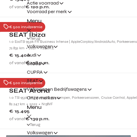
Actie voorraad
of vanaf
€ 120
p.m.
Voorraad per merk
Menu
Tiel
€ 500 inruilpremie
SEAT Ibiza
Terug
1.0 EcoTSI 95pk FR Business Intense | AppleCarplay/AndroidAuto, Parkeersenso
Volkswagen
72.832 km
2021
K240KZ
Audi
€ 15.400
of vanaf
€ 138
p.m.
Škoda
CUPRA
SEAT
Tiel
€ 500 inruilpremie
Volkswagen Bedrijfswagens
SEAT Arona
Onze merken
1.0 TSI 95pk FR | Full LED Koplampen, Parkeersensoren, Cruise Control, Appl
82.247 km
2022
N138VF
Menu
€ 15.495
of vanaf
€ 139
p.m.
Terug
Volkswagen