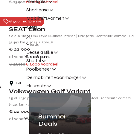
Fleetsales
€ 23.900
€ 1.005 voordeel
Shortlease
Mobiliteitsvormen
Tiel
€ 500 inruilpremie
Menu
SEAT Leon
1.0 eTSI 110pk DSG Style Business Intense | Navigatie l Achteruitrijcamera l Par
32.490 km
2024
X091LR
Terug
€ 22.900
Lease a Bike
of vanaf
€ 206
p.m.
Shuttel
€ 23.900
€ 1.000 voordeel
Poolbeheer
De mobiliteit voor morgen
Tiel
Huurauto
Volkswagen Golf Variant
1.5 eTSI 130 pk Life Business | Geheugen-/massagestoel | Achteruitrijcamera | 
61.225 km
2021
L118JF
€ 22.900
Summer
of vanaf
€ 206
p.m.
Deals