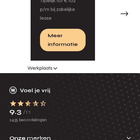
Tijdelijk tot € 102
p/m bij zakelijke
1
2
3
...
15
lease
Meer
Filteren
informatie
Werkplaats
Menu
Terug
Werkplaats
9.3
/10
Menu
2435 beoordelingen
Terug
Onze merken
Werkplaatsafspraak maken