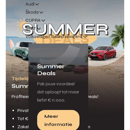
Audi
Škoda
CUPRA
SEAT
Volkswagen Bedrijfswagens
Summer
Deals
Tijdelijk veel voordeel
Pak jouw voordeel
Summer Deals
dat oploopt tot maar
Profiteer van onze scherpe Summer Deals!
liefst € 11.000.
Private lease met € 30 korting p/m
Meer
Tot € 5.000 inruilpremie
informatie
Zakelijk rijden met € 102 korting p/m