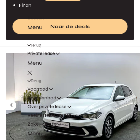
Financieren tegen 6,99% rente
Leasen
Naar de deals
Menu
Terug
Private lease
Menu
Terug
Voorraad
Actieaanbod
Over private lease
Veelgestelde vragen
Zakelijk lease
Menu