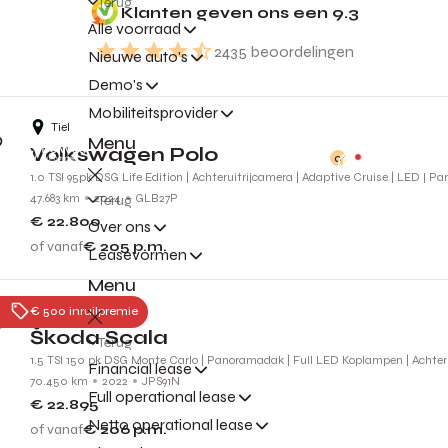
Terug
Klanten geven ons een
9.3
Alle voorraad
2435
beoordelingen
Nieuwe auto's
Demo's
Mobiliteitsprovider
Tiel
Menu
Volkswagen Polo
0
1.0 TSI 95pk DSG Life Edition | Achteruitrijcamera | Adaptive Cruise | LED | P
47.683 km
2024
GLB27P
Terug
€ 22.800
Over ons
of vanaf
€ 205
p.m.
Leasevormen
Menu
Tiel
€ 500 inruilpremie
Škoda Scala
Terug
1.5 TSI 150 pk DSG Monte Carlo | Panoramadak | Full LED Koplampen | Achteru
Financial lease
70.450 km
2022
JPS91N
Full operational lease
€ 22.895
Netto operational lease
of vanaf
€ 206
p.m.