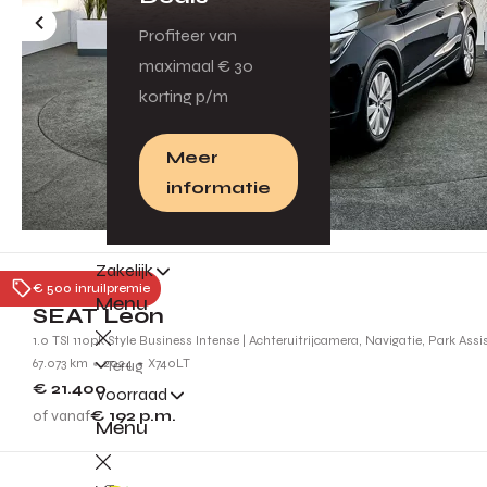
Profiteer van
maximaal € 30
korting p/m
Meer
informatie
Zakelijk
Tiel
€ 500 inruilpremie
Menu
SEAT Leon
1.0 TSI 110pk Style Business Intense | Achteruitrijcamera, Navigatie, Park Assis
67.073 km
2024
X740LT
Terug
€ 21.400
Voorraad
of vanaf
€ 192
p.m.
Menu