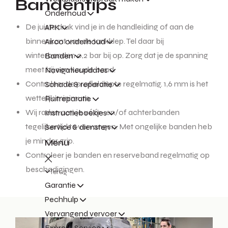
Bandentips
Onderhoud
De juiste druk vind je in de handleiding of aan de
APK
binnenkant van de tankklep. Tel daar bij
Airco onderhoud
winterbanden 0,2 bar bij op. Zorg dat je de spanning
Banden
meet bij een koude band.
Navigatieupdates
Controleer de profieldiepte regelmatig. 1,6 mm is het
Schade & reparatie
wettelijk minimum.
Ruitreparatie
Wij raden aan je vóór- en/of achterbanden
Instructieboekjes
tegelijkertijd te vervangen. Met ongelijke banden heb
Service & diensten
je minder grip.
Menu
Controleer je banden en reserveband regelmatig op
beschadigingen.
Terug
Garantie
Pechhulp
Vervangend vervoer
Express Service