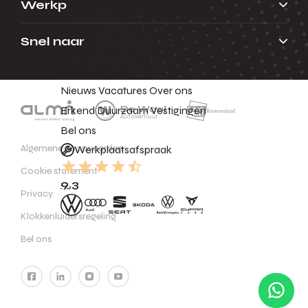
Werkplaats
Huren
Snel naar
Acties
Contact
Nieuws
Vacatures
Over ons
Erkend Duurzaam
Vestigingen
Bel ons
Algemene voorwaarden
Werkplaatsafspraak
Cookie statement
9.3
Privacy
Klokkenluidersregeling
Bel ons