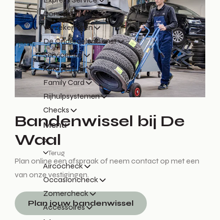
Connect apps
Verzekeringen
De Onderdelendienst
ServicePlus
Autoverhuur
Family Card
Rijhulpsystemen
Checks
Bandenwissel bij De
Menu
Waal
Terug
Plan online een afspraak of neem contact op met een
Aircocheck
van onze vestigingen.
Occasioncheck
Zomercheck
Plan jouw bandenwissel
Accessoires