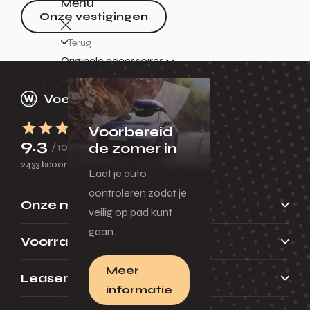
Menu
Onze vestigingen
Terug
Originele accessoires
Voorbereid
9.3
/10
de zomer in
2433 beoordelingen
Laat je auto
controleren zodat je
Onze merken
veilig op pad kunt
gaan.
Voorraad
Meer
Leasen
informatie