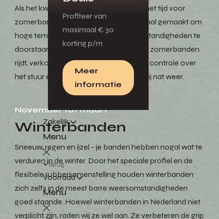
Als het kwik boven de 7 graden stijgt, is het tijd voor
Profiteer van
zomerbanden. Deze banden zijn speciaal gemaakt om
maximaal € 30
hoge temperaturen en natte weersomstandigheden te
korting p/m
doorstaan. Als je in warme maanden op zomerbanden
rijdt, verkort je je remweg, vergroot je de controle over
Meer
het stuur en vermindert het slipgevaar bij nat weer.
informatie
November tot maart
Zakelijk
Winterbanden
Menu
Sneeuw, regen en ijzel - je banden hebben nogal wat te
verduren in de winter. Door het speciale profiel en de
Terug
flexibele rubbersamenstelling houden winterbanden
Voorraad
zich zelfs in de meest barre weersomstandigheden
Menu
goed staande. Hoewel winterbanden in Nederland niet
verplicht zijn, raden wij ze wel aan. Ze verbeteren de grip