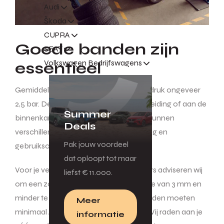
Audi
Škoda
CUPRA
Goede banden zijn
SEAT
Volkswagen Bedrijfswagens
essentieel
Gemiddeld bedraagt de ideale bandendruk ongeveer
2,5 bar. De juiste druk vind je in de handleiding of aan de
Summer
binnenkant van de tankklep. Waardes kunnen
Deals
verschillen, afhankelijk van de rijbelasting en
Pak jouw voordeel
gebruiksomstandigheden.
dat oploopt tot maar
Voor je veiligheid en die van je passagiers adviseren wij
liefst € 11.000.
om een zomerband bij een profieldiepte van 3 mm en
minder te vervangen. Let op: winterbanden moeten
Meer
minimaal 4 mm profieldiepte hebben. Wij raden aan je
informatie