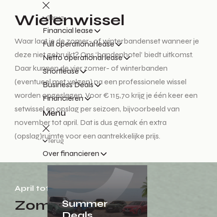
Wielenwissel
Terug
Financial lease
Waar laat je de zomer- of winterbandenset wanneer je
Full operational lease
deze niet gebruikt? Ons ‘bandenhotel’ biedt uitkomst.
Netto operational lease
Daar kunnen de vier zomer- of winterbanden
Shortlease
(eventueel met velgen) na een professionele wissel
Business Deals
worden opgeslagen. Voor € 115,70 krijg je één keer een
Financieren
setwissel en opslag per seizoen, bijvoorbeeld van
Menu
november tot april. Dat is dus gemak én extra
(opslag)ruimte voor een aantrekkelijke prijs.
Terug
Over financieren
April tot oktober
Zomerbanden
Summer
Deals