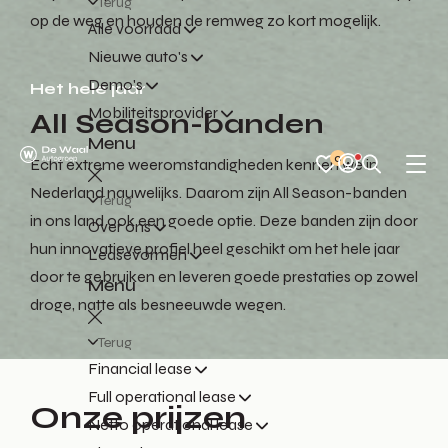
Terug
op de weg en houden de remweg zo kort mogelijk.
Alle voorraad
Nieuwe auto's
Demo's
Het hele jaar
Mobiliteitsprovider
All Season-banden
Menu
0
Echt extreme weeromstandigheden kennen we in
Nederland nauwelijks. Daarom zijn All Season-banden
Terug
in ons land ook een goede optie. Deze banden zijn door
Over ons
hun innovatieve profiel heel geschikt om het hele jaar
Leasevormen
door te gebruiken en leveren goede prestaties op zowel
Menu
droge, natte als besneeuwde wegen.
Terug
Financial lease
Full operational lease
Onze prijzen
Netto operational lease