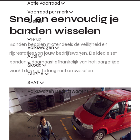
Actie voorraad
Voorraad per merk
Snel en eenvoudig je
Menu
banden wisselen
Terug
Banden bepalen grotendeels de veiligheid en
Volkswagen
rijprestaties van jouw bedrijfswagen. De ideale set
Audi
banden is daarnaast afhankelijk van het jaargetijde,
Škoda
wacht dus niet te lang met omwisselen.
CUPRA
SEAT
Volkswagen Bedrijfswagens
Onze merken
Menu
Terug
Volkswagen