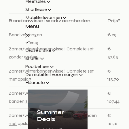
Fleetsales
Shortlease
Mobiliteitsvormen
Bandenwissel werkzaamheden
Prijs*
Menu
Band vervangen
€ 29
Terug
Zomer/winterbandenwissel: Complete set
€
Lease a Bike
zonder
opslag
57,85
Shuttel
Poolbeheer
Zomer/winterbandenwissel: Complete set
€
De mobiliteit voor morgen
met
opslag
115,70
Huurauto
Zomer/winterbandenwissel: 4 losse
€
banden
zonder
opslag
107,44
Summer
Zomer/winterbandenwissel: 4 losse banden
€
Deals
met
opslag
161,16