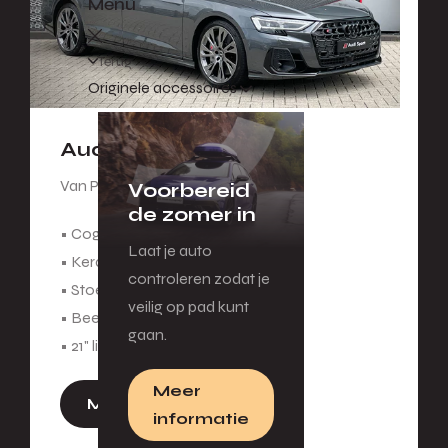
Menu
Terug
Originele accessoires
Audi S8
Van Peter.
Voorbereid
de zomer in
• Cognacbruin lederen interieur
Laat je auto
• Keramische remschijven
controleren zodat je
• Stoelventilatie voor
veilig op pad kunt
• Beeldschermen achterin
gaan.
• 21" lichtmetalen velgen
Meer
Meer informatie
informatie