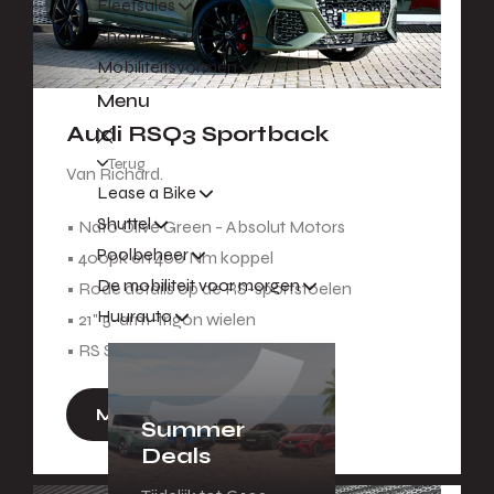
Fleetsales
Shortlease
Mobiliteitsvormen
Menu
Audi RSQ3 Sportback
Terug
Van Richard.
Lease a Bike
Shuttel
• Nato Olive Green - Absolut Motors
Poolbeheer
• 400pk en 400 Nm koppel
De mobiliteit voor morgen
• Rode details op de RS-sportstoelen
Huurauto
• 21" 5-arm-trigon wielen
• RS Sportuitlaat
Meer informatie
Summer
Deals