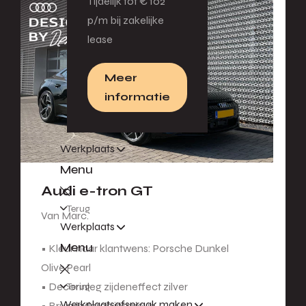
Tijdelijk tot € 102
p/m bij zakelijke
lease
Meer
informatie
Werkplaats
Menu
Audi e-tron GT
Terug
Van Marc.
Werkplaats
Menu
• Kleur naar klantwens: Porsche Dunkel
Olive Pearl
• Decorinleg zijdeneffect zilver
Terug
Werkplaatsafspraak maken
• Bruin lederen interieur