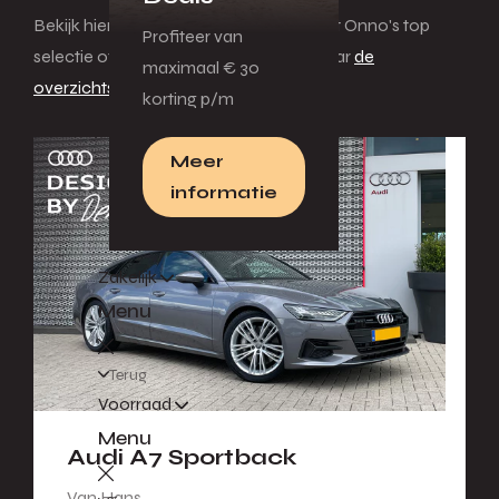
Bekijk hieronder de andere modellen uit Onno's top
Profiteer van
selectie of klik hier om terug te gaan naar
de
maximaal € 30
overzichtspagina
.
korting p/m
Meer
informatie
Zakelijk
Menu
Terug
Voorraad
Menu
Audi A7 Sportback
Van Hans.