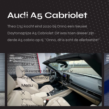
Actie voorraad
Voorraad per merk
Audi A5 Cabriolet
Menu
Theo (75) kocht eind 2020 bij Onno een nieuwe
Terug
Daytonagrijze A5 Cabriolet. Dit was toen alweer zijn
Volkswagen
derde A5 cabrio op rij. “Onno, dit is echt de allerlaatste!”
Audi
Škoda
CUPRA
SEAT
Volkswagen Bedrijfswagens
Onze merken
Menu
Terug
Volkswagen