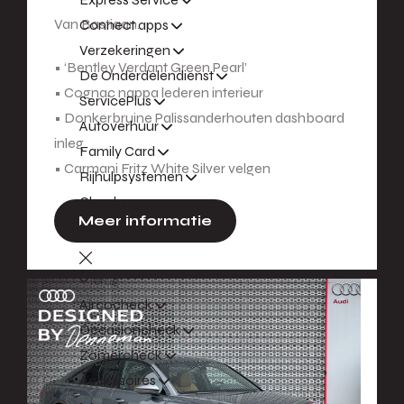
Van Bastiaan.
Connect apps
Verzekeringen
• ‘Bentley Verdant Green Pearl’
De Onderdelendienst
• Cognac nappa lederen interieur
ServicePlus
• Donkerbruine Palissanderhouten dashboard
Autoverhuur
inleg
Family Card
• Carmani Fritz White Silver velgen
Rijhulpsystemen
Checks
Meer informatie
Menu
Terug
Aircocheck
Occasioncheck
Zomercheck
Accessoires