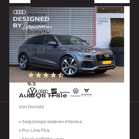
Huren
Acties
Contact
Nieuws
Vacatures
Over ons
Erkend Duurzaam
Vestigingen
Bel ons
Werkplaatsafspraak
9.3
Audi Q8 TFSIe
Van Ronald.
• Saigabeige lederen interieur
• Pro Line Plus
• Stoelventilatie voor