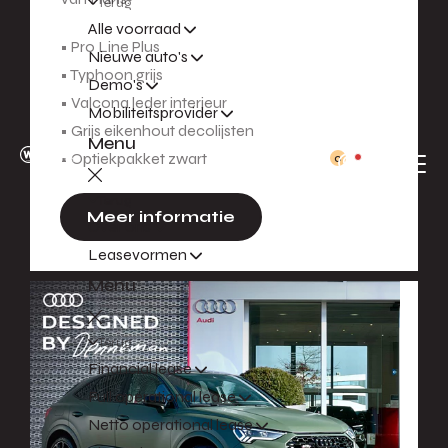
Terug
Alle voorraad
• Pro Line Plus
Nieuwe auto's
• Typhoon grijs
Demo's
• Valcona leder interieur
Mobiliteitsprovider
• Grijs eikenhout decolijsten
Menu
• Optiekpakket zwart
0
Terug
Meer informatie
Over ons
Leasevormen
Menu
Terug
Financial lease
Full operational lease
Netto operational lease