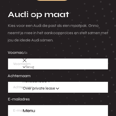
Audi op maat
Leasen
Menu
Kies voor een Audi die past als een maatpak. Onno
neemt je mee in het aankoopproces en stelt samen met
Terug
jou de ideale Audi samen.
Private lease
Menu
Voornaam
Terug
Voorraad
Achternaam
Actieaanbod
Over private lease
Veelgestelde vragen
E-mailadres
Zakelijk lease
Menu