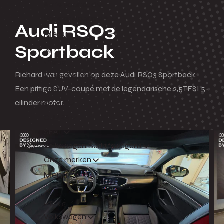
Actie voorraad
Voorraad per merk
Audi RSQ3
Menu
Sportback
Terug
Richard was gevallen op deze Audi RSQ3 Sportback.
Volkswagen
Een pittige SUV-coupé met de legendarische 2,5TFSI 5-
Audi
cilinder motor.
Škoda
CUPRA
SEAT
Volkswagen Bedrijfswagens
Onze merken
Menu
Terug
Volkswagen