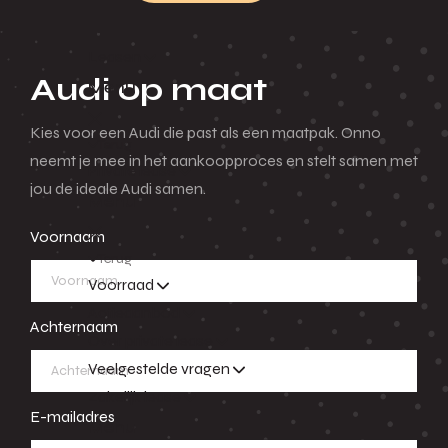
Leasen
Audi op maat
Menu
Kies voor een Audi die past als een maatpak. Onno
Terug
neemt je mee in het aankoopproces en stelt samen met
Private lease
jou de ideale Audi samen.
Menu
Voornaam
Terug
Voorraad
Actieaanbod
Achternaam
Over private lease
Veelgestelde vragen
Zakelijk lease
E-mailadres
Menu