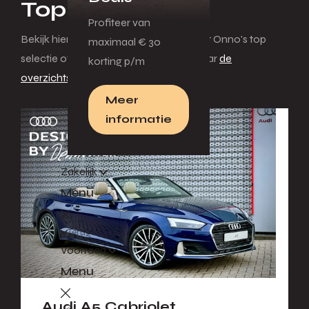
Top selectie.
Profiteer van
Bekijk hieronder de andere modellen uit Onno's top
maximaal € 30
selectie of klik hier om terug te gaan naar
de
korting p/m
overzichtspagina
.
Meer
informatie
Zakelijk
Menu
Terug
Voorraad
Menu
Audi A5 Cabriolet