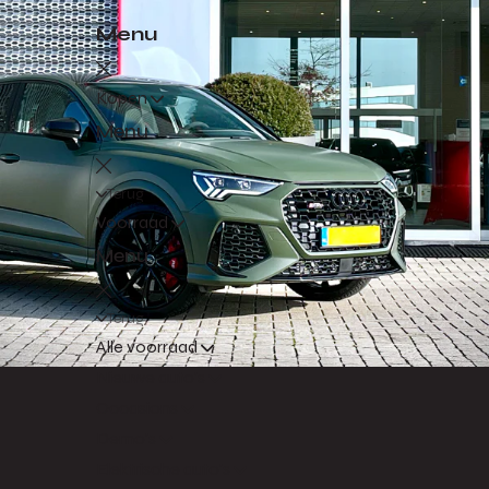
Menu
Kopen
Menu
Terug
Voorraad
Menu
Terug
Alle voorraad
Nieuwe auto's
Occasions
Demo's
Elektrische auto's