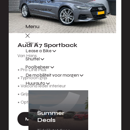
Fleetsales
Shortlease
Mobiliteitsvormen
Menu
Terug
Audi A7 Sportback
Lease a Bike
Van Hans.
Shuttel
Poolbeheer
• Pro Line Plus
De mobiliteit voor morgen
• Typhoon grijs
Huurauto
• Valcona leder interieur
• Grijs eikenhout decolijsten
• Optiekpakket zwart
Summer
Meer informatie
Deals