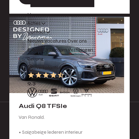
Huren
Acties
Contact
Nieuws
Vacatures
Over ons
Erkend Duurzaam
Vestigingen
Bel ons
Werkplaatsafspraak
9.3
Audi Q8 TFSIe
Van Ronald.
• Saigabeige lederen interieur