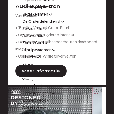
Audi SQ8 e-tron
Connect apps
Verzekeringen
Van Bastiaan.
De Onderdelendienst
• ‘Bentley Verdant Green Pearl’
ServicePlus
• Cognac nappa lederen interieur
Autoverhuur
• Donkerbruine Palissanderhouten dashboard
Family Card
inleg
Rijhulpsystemen
• Carmani Fritz White Silver velgen
Checks
Menu
Meer informatie
Terug
Aircocheck
Occasioncheck
Zomercheck
Accessoires