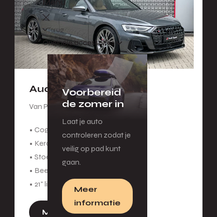
Menu
Terug
Originele accessoires
Audi S8
Voorbereid
de zomer in
Van Peter.
Laat je auto
• Cognacbruin lederen interieur
controleren zodat je
• Keramische remschijven
veilig op pad kunt
• Stoelventilatie voor
gaan.
• Beeldschermen achterin
• 21" lichtmetalen velgen
Meer
informatie
Meer informatie