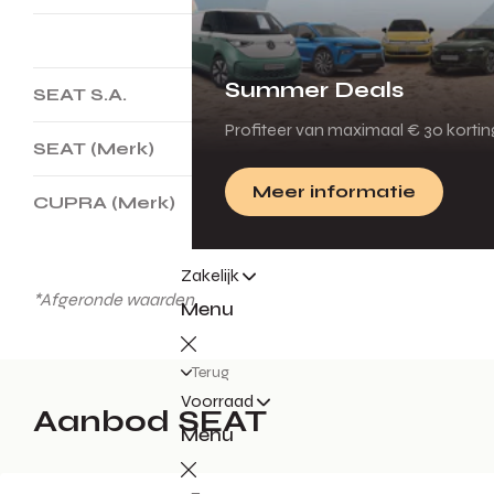
2024
2023
Summer Deals
SEAT S.A.
558.100
519.200
7,5%
Profiteer van maximaal € 30 korti
SEAT (Merk)
310.000
288.400
7,5%
Meer informatie
CUPRA (Merk)
248.100
230.700
7,5%
Zakelijk
*Afgeronde waarden
Menu
Terug
Voorraad
Aanbod SEAT
Menu