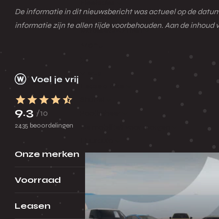
Fleetsales
De informatie in dit nieuwsbericht was actueel op de datum 
Shortlease
informatie zijn te allen tijde voorbehouden. Aan de inhou
Mobiliteitsvormen
Menu
Terug
Lease a Bike
Shuttel
9.3
/10
Poolbeheer
2435 beoordelingen
De mobiliteit voor morgen
Huurauto
Onze merken
Voorraad
Leasen