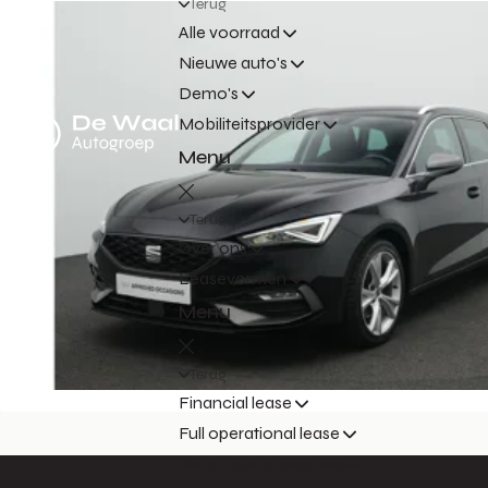
Terug
Alle voorraad
Nieuwe auto's
Demo's
Mobiliteitsprovider
Menu
Terug
Over ons
Leasevormen
Menu
Terug
Financial lease
Full operational lease
Netto operational lease