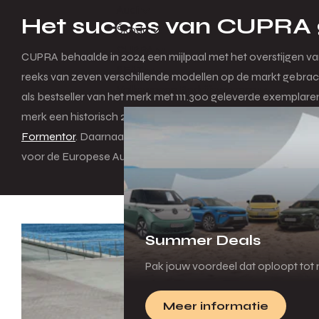
Audi
Het succes van CUPRA 
Škoda
CUPRA
CUPRA behaalde in 2024 een mijlpaal met het overstijgen van
SEAT
reeks van zeven verschillende modellen op de markt gebracht
Volkswagen Bedrijfswagens
als bestseller van het merk met 111.300 geleverde exemplare
merk een historisch 2024 af, met een volwaardig portfolio.
Formentor
. Daarnaast introduceerde het merk de
CUPRA Ta
voor de Europese Auto van het Jaar 2025. Bovendien werd 
Summer Deals
Pak jouw voordeel dat oploopt tot m
Meer informatie