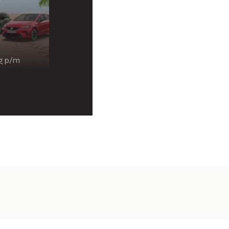
ng p/m