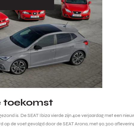
e toekomst
nd is. De SEAT Ibiza vierde zijn 40e verjaardag met een nieuwe 
rd op de voet gevolgd door de SEAT Arona, met 90.300 afleveringe