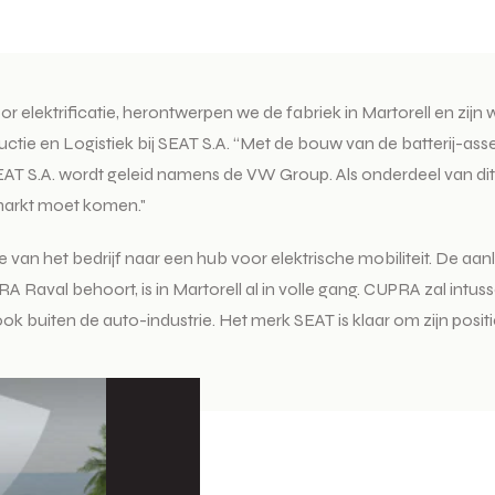
ektrificatie, herontwerpen we de fabriek in Martorell en zijn w
tie en Logistiek bij SEAT S.A. “Met de bouw van de batterij-assem
SEAT S.A. wordt geleid namens de VW Group. Als onderdeel van dit
 markt moet komen."
e van het bedrijf naar een hub voor elektrische mobiliteit. De aa
aval behoort, is in Martorell al in volle gang. CUPRA zal intus
 buiten de auto-industrie. Het merk SEAT is klaar om zijn posit