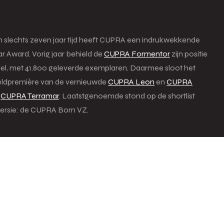
In slechts zeven jaar tijd heeft CUPRA een indrukwekkende
r Award. Vorig jaar behield de
CUPRA Formentor
zijn positie
el, met 41.800 geleverde exemplaren. Daarmee sloot het
ereldpremière van de vernieuwde
CUPRA Leon
en
CUPRA
e
CUPRA Terramar
. Laatstgenoemde stond op de shortlist
ersie: de CUPRA Born VZ.