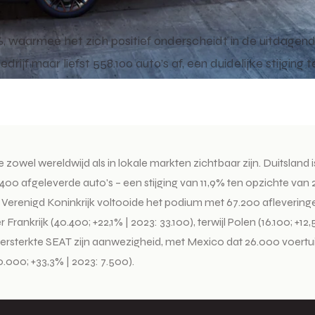
, waarmee het zich positief onderscheidt in de uitdagend
ijf maar liefst 558.100 auto’s af, een duidelijke stijging
ie zowel wereldwijd als in lokale markten zichtbaar zijn. Duitslan
400 afgeleverde auto's – een stijging van 11,9% ten opzichte van 
t Verenigd Koninkrijk voltooide het podium met 67.200 aflevering
ankrijk (40.400; +22,1% | 2023: 33.100), terwijl Polen (16.100; +12
ersterkte SEAT zijn aanwezigheid, met Mexico dat 26.000 voertuig
0.000; +33,3% | 2023: 7.500).