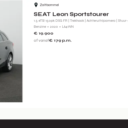
Zaltbommel
SEAT Leon Sportstourer
1.5 eTSI 150pk DSG FR | Trekhaak | Achteruitrijcamera | Stuur
Benzine
2020
L641NN
€ 19.900
of vanaf
€ 179
p.m.