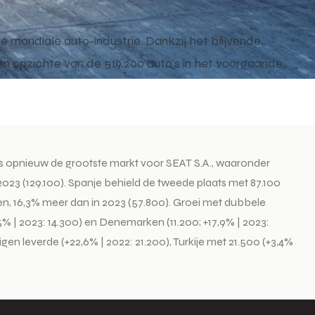
e mondiale auto-industrie. Dankzij het blijvende
 ten opzichte van de 519.200 auto's in het voorgaande
d is opnieuw de grootste markt voor SEAT S.A., waaronder
2023 (129.100). Spanje behield de tweede plaats met 87.100
en, 16,3% meer dan in 2023 (57.800). Groei met dubbele
,5% | 2023: 14.300) en Denemarken (11.200; +17,9% | 2023:
en leverde (+22,6% | 2022: 21.200), Turkije met 21.500 (+3,4%