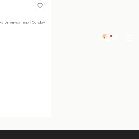
-/stoelverwarming | Carplay
0