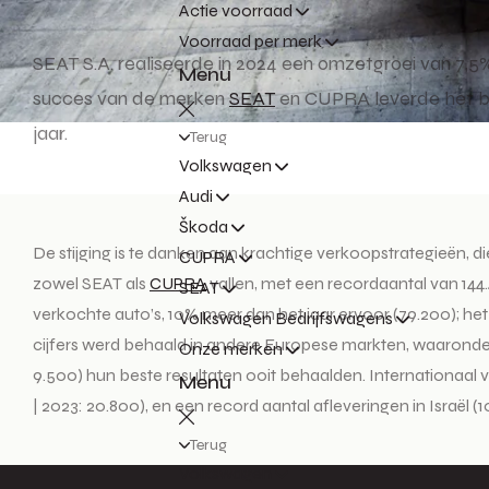
Actie voorraad
Voorraad per merk
SEAT S.A. realiseerde in 2024 een omzetgroei van 7,5%
Menu
succes van de merken
SEAT
en CUPRA leverde het bedr
jaar.
Terug
Volkswagen
Audi
Škoda
De stijging is te danken aan krachtige verkoopstrategieën, d
CUPRA
zowel SEAT als
CUPRA
vallen, met een recordaantal van 144.
SEAT
verkochte auto’s, 10% meer dan het jaar ervoor (79.200); he
Volkswagen Bedrijfswagens
cijfers werd behaald in andere Europese markten, waaronder Fr
Onze merken
9.500) hun beste resultaten ooit behaalden. Internationaal v
Menu
| 2023: 20.800), en een record aantal afleveringen in Israël (1
Terug
Volkswagen