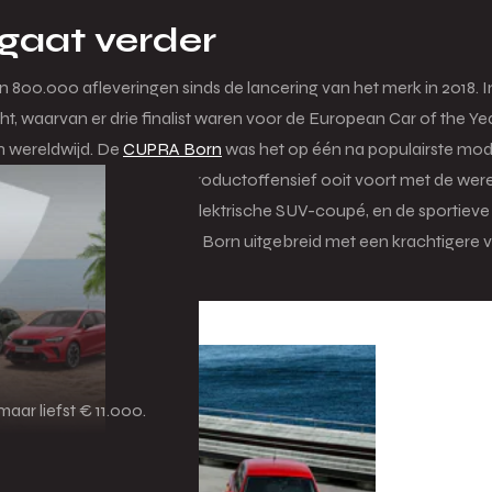
gaat verder
 800.000 afleveringen sinds de lancering van het merk in 2018. 
, waarvan er drie finalist waren voor de European Car of the Yea
n wereldwijd. De
CUPRA Born
was het op één na populairste mod
 CUPRA zette zijn grootste productoffensief ooit voort met de w
vascan
, zijn eerste 100% elektrische SUV-coupé, en de sportiev
het gamma van de CUPRA Born uitgebreid met een krachtigere v
aar liefst € 11.000.