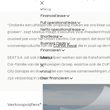
Terug
Financial lease
Full operational lease
“Ondanks een uitdagende omgeving maken we ons klaar voor el
Netto operational lease
groeien”, zegt Markus Haupt, Executive Vice-President Produc
Shortlease
cruciaal jaar voor het Urban Electric Car-project, dat door 
Business Deals
voorserieproductie van de
CUPRA Raval
, die in 2026 op de
Financieren
Menu
SEAT S.A. zal ook in 2025 blijven werken aan de transformati
Car-familie van de Volkswagen Groep, waartoe ook de CUPRA R
City Garages en door middel van nieuwe samenwerkingen, ook
Terug
75e verjaardag in 2025.
Over financieren
Verkoopcijfers*