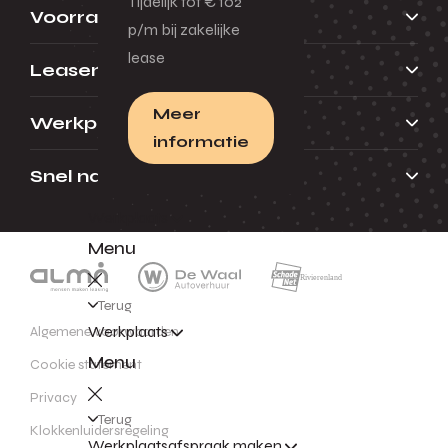
Tijdelijk tot € 102
Voorraad
p/m bij zakelijke
lease
Leasen
Meer
Werkplaats
informatie
Snel naar
Werkplaats
Menu
Terug
Werkplaats
Algemene voorwaarden
Menu
Cookie statement
Privacy
Terug
Klokkenluidersregeling
Werkplaatsafspraak maken