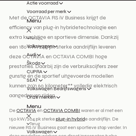
Actie voorraad
Voorraad per merk
Met de OCTAVIA RS iV Business krijgt de
Menu
efficiency van plug-in hybridetechnologie een
extra krachtige en sportieve dimensie. Dankzij
Terug
Volkswagen
een 180 kW/245 pk sterke aandrijflijn leveren
Audi
deze OCTAVIA en OCTAVIA COMBI hoge
Škoda
prestaties. Daarbij zijn de verbruikscijfers zeer
CUPRA
gunstig én de sportief uitgevoerde modellen
SEAT
kunnen zo’n 60 kilometer** volledig elektrisch
Volkswagen Bedrijfswagens
aangedreven rijden.
Onze merken
Menu
De
OCTAVIA
en
OCTAVIA COMBI
waren er al met een
150 kW/204 pk sterke
plug-in hybrid
e aandrijflijn. De
Terug
nieuwe RS iV Business gaat een sportieve stap verder. In
Volkswagen
deze modellen werken een direct ingespoten turbo-