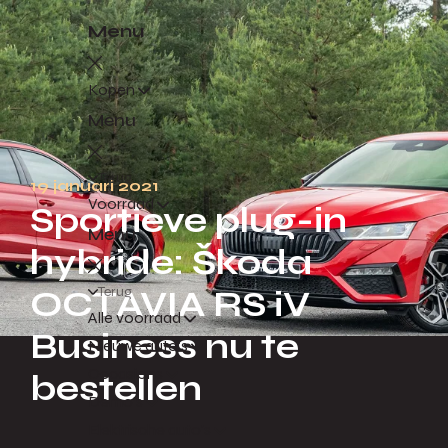
Menu
Kopen
Menu
Terug
19 januari 2021
Voorraad
Sportieve plug-in
Menu
hybride: Škoda
Terug
OCTAVIA RS iV
Alle voorraad
Business nu te
Nieuwe auto's
Occasions
bestellen
Demo's
Elektrische auto's