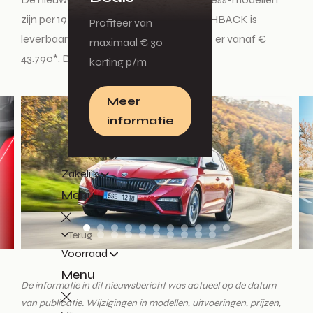
zijn per 19 januari te bestellen. De HATCHBACK is
Profiteer van
leverbaar vanaf € 42.390*, de COMBI is er vanaf €
maximaal € 30
43.790*. De levering start in maart.
korting p/m
Meer
informatie
Zakelijk
Menu
Terug
Voorraad
Menu
De informatie in dit nieuwsbericht was actueel op de datum
van publicatie. Wijzigingen in modellen, uitvoeringen, prijzen,