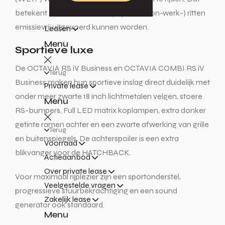
betekent dat de meeste dagelijkse (woon-werk-) ritten
emissievrij uitgevoerd kunnen worden.
Leasen
Menu
Sportieve luxe
De OCTAVIA RS iV Business en OCTAVIA COMBI RS iV
Terug
Business maken hun sportieve inslag direct duidelijk met
Private lease
onder meer zwarte 18 inch lichtmetalen velgen, stoere
Menu
RS-bumpers, Full LED matrix koplampen, extra donker
getinte ramen achter en een zwarte afwerking van grille
Terug
en buitenspiegels. De achterspoiler is een extra
Voorraad
blikvanger voor de HATCHBACK.
Actieaanbod
Over private lease
Voor maximaal rijplezier zijn een sportonderstel,
Veelgestelde vragen
progressieve stuurbekrachtiging en een sound
Zakelijk lease
generator ook standaard.
Menu