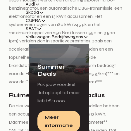
Audi
benzinemotor, een automatische DSG-transmissie, een
Škoda
elektromotor en een 13 kWh accu samen. Het
CUPRA
systeemvermogen van 180 kW/245 pk en het
SEAT
maximumkoppel van 250 Nm (tussen 1.550 en 3.500
Volkswagen Bedrijfswagens
tpm) vertalen zich in sportieve prestaties, zoals een
acceleratie van 0-100 km/u in 7,3 seconden en een
topsnelheid van 225 km/u. Het gemiddelde
brandstofverbruik volgens de WLTP-norm bedraagt
Summer
Deals
voor de HATCHBACK 1,1 l/100 km (CO
: 25 g/km)*** en
2
voor de COMBI 1,2 l/100 km (CO
: 27 g/km)***.
2
Pak jouw voordeel
dat oploopt tot maar
Ruime elektrische actieradius
liefst € 11.000.
De nieuwe OCTAVIA RS iV Business-modellen hebben
een accupakket met een capaciteit van 13 kWh.
Meer
Daarmee is het mogelijk om circa 60 kilometer**
informatie
(WLTP) volledig elektrisch aangedreven te rijden. Dat