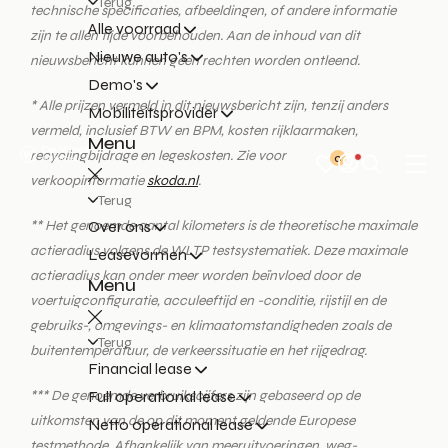
Terug
technische specificaties, afbeeldingen, of andere informatie
Alle voorraad
zijn te allen tijde voorbehouden. Aan de inhoud van dit
Nieuwe auto's
nieuwsbericht kunnen geen rechten worden ontleend.
Demo's
* Alle prijzen vermeld in dit nieuwsbericht zijn, tenzij anders
Mobiliteitsprovider
vermeld, inclusief BTW en BPM, kosten rijklaarmaken,
Menu
recyclingbijdrage en legeskosten. Zie voor
0
verkoopinformatie
skoda.nl
.
Terug
Over ons
** Het genoemde aantal kilometers is de theoretische maximale
actieradius volgens de WLTP testsystematiek. Deze maximale
Leasevormen
actieradius kan onder meer worden beïnvloed door de
Menu
voertuigconfiguratie, acculeeftijd en -conditie, rijstijl en de
gebruiks-, omgevings- en klimaatomstandigheden zoals de
Terug
buitentemperatuur, de verkeerssituatie en het rijgedrag.
Financial lease
Full operational lease
*** De genoemde verbruikscijfers zijn gebaseerd op de
uitkomsten van de op dit moment geldende Europese
Netto operational lease
testmethode. Afhankelijk van meeruitvoeringen, weg-,