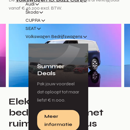
Audi
vanaf € 46.200 excl. BTW.
Škoda
CUPRA
SEAT
Volkswagen Bedrijfswagens
Summer
Deals
Pak jouw voordeel
dat oploopt tot maar
Elektrische
liefst € 11.000.
bedrijfswagen met
Meer
ruime actieradius
informatie