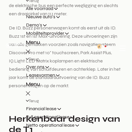
Terug
de elektrische bus een perfecte wegligging en slechts
Alle voorraad
een draaicirkel van 11,1 meter.
Nieuwe auto's
Demo's
De ID. Buzz personenwagen komt als eerst uit als ID.
Mobiliteitsprovider
Buzz 1st en 1st Max-uitvoering. Deze uitvoeringen zijn
Menu
van alle gemakken voorzien zoals navigatiesysteem
0
Discover Pro met 10" touchscreen, Park Assist Plus,
Terug
IQ.Light LED Matrix koplampen en elektrische
Over ons
bediening van schuifdeuren en achterklep. Later in het
Leasevormen
jaar komt de standaarduitvoering van de ID. Buzz
Menu
personenwagen op de markt.
Terug
Financial lease
Herkenbaar design van
Full operational lease
Netto operational lease
de T1