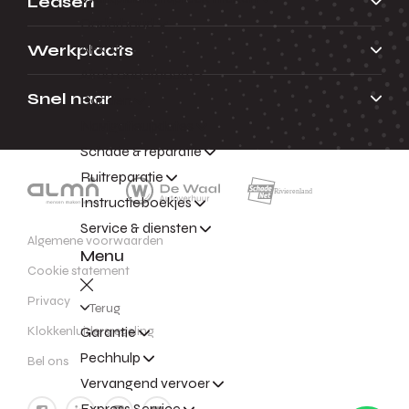
Leasen
Onderhoud
Werkplaats
APK
Airco onderhoud
Snel naar
Banden
Navigatieupdates
Schade & reparatie
Ruitreparatie
Instructieboekjes
Service & diensten
Algemene voorwaarden
Menu
Cookie statement
Privacy
Terug
Klokkenluidersregeling
Garantie
Pechhulp
Bel ons
Vervangend vervoer
Express Service