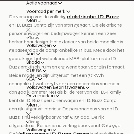
Actie voorraad
Voorraad per merk
De verkoop van de volledig
elektrische ID. Buzz
Menu
en ID. Buzz Cargo zijn van start gegaan. De elektrische
personenwagen en bedrijfswagen kennen een zeer
Terug
herkenbaar design. Het exterieur van beide modellen is
Volkswagen
gebaseerd op de oorspronkelijke T1 bus. Mede door het
Audi
gebruik van het welbekende MEB-platform is de ID.
Škoda
Buzz praktisch, ruim en erg wendbaar voor zijn formaat.
CUPRA
Beide modellen zijn uitgerust met een 77 kWh
SEAT
accupakket, wat zorgt voor een actieradius van meer
Volkswagen Bedrijfswagens
dan 400 kilometer. Net als bij de rest van de ID.-Family
Onze merken
kent de ID. Buzz personenwagen en ID. Buzz Cargo
Menu
een rijk uitgerust interieur. De personenbus van de ID.
Buzz is nu verkrijgbaar vanaf € 55.000. De rijk
Terug
uitgeruste 1st Edition is nu verkrijgbaar vanaf € 69.990.
Volkswagen
De
Volkswagen ID. Buzz Cargo
is al verkrijgbaar