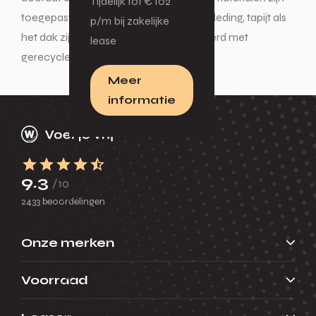
Tijdelijk tot € 102
toegepast in het interieur. Zowel de bekleding, tapijt als
p/m bij zakelijke
het dak zijn ontwikkelde en geproduceerd met
lease
gerecyclede producten.
Meer
informatie
Werkplaats
Menu
9.3
/10
2433 beoordelingen
Terug
Werkplaats
Onze merken
Menu
Voorraad
Terug
Werkplaatsafspraak maken