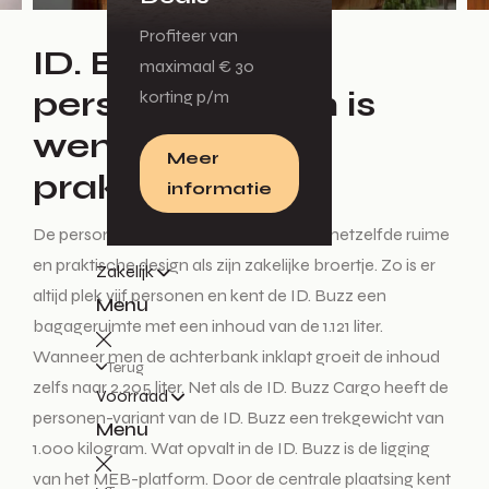
Profiteer van
ID. Buzz
maximaal € 30
personenwagen is
korting p/m
wendbaar en
Meer
praktisch
informatie
De personenauto van de ID. Buzz kent hetzelfde ruime
en praktische design als zijn zakelijke broertje. Zo is er
Zakelijk
altijd plek vijf personen en kent de ID. Buzz een
Menu
bagageruimte met een inhoud van de 1.121 liter.
Wanneer men de achterbank inklapt groeit de inhoud
Terug
zelfs naar 2.205 liter. Net als de ID. Buzz Cargo heeft de
Voorraad
personen-variant van de ID. Buzz een trekgewicht van
Menu
1.000 kilogram. Wat opvalt in de ID. Buzz is de ligging
van het MEB-platform. Door de centrale plaatsing kent