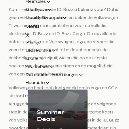
Fleetsales
Shortlease
Komt het design van de ID. Buzz u bekend voor? Dat is
Mobiliteitsvormen
geen verrassing. De populaire en bekende Volkswagen
T1 was namelijk de inspiratiebron voor de volledig
Menu
elektrische ID. Buzz en ID. Buzz Cargo. De opvallende
details zijn het grote Volkswagen-logo, de V-vorm die
Terug
vanuit de grille doorloopt tot in de schouderlijn, de
Lease a Bike
driehoekige eerste zijruit, wielen die op de uiterste
Shuttel
hoeken van de carrosserie staan en de mogelijkheid
Poolbeheer
van een two-tone uitvoering.
De mobiliteit voor morgen
Huurauto
Volkswagen heeft het doel gesteld om in 2030 de CO2-
uitstoot met maar liefst 40% te hebben
teruggedrongen. Daarmee is de ID. Buzz de volgende
Summer
stap in de realisatie van dat doel. De duurzame koers
Deals
van Volkswagen wordt verder voortgezet in de ID. Buzz
doordat er geen leer of andere dierlijke materialen zijn