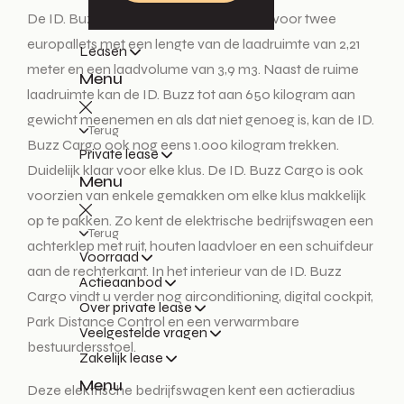
De ID. Buzz Cargo kent genoeg ruimte voor twee
europallets met een lengte van de laadruimte van 2,21
Leasen
meter en een laadvolume van 3,9 m3. Naast de ruime
Menu
laadruimte kan de ID. Buzz tot aan 650 kilogram aan
gewicht meenemen en als dat niet genoeg is, kan de ID.
Terug
Buzz Cargo ook nog eens 1.000 kilogram trekken.
Private lease
Duidelijk klaar voor elke klus. De ID. Buzz Cargo is ook
Menu
voorzien van enkele gemakken om elke klus makkelijk
op te pakken. Zo kent de elektrische bedrijfswagen een
Terug
achterklep met ruit, houten laadvloer en een schuifdeur
Voorraad
aan de rechterkant. In het interieur van de ID. Buzz
Actieaanbod
Cargo vindt u verder nog airconditioning, digital cockpit,
Over private lease
Park Distance Control en een verwarmbare
Veelgestelde vragen
bestuurdersstoel.
Zakelijk lease
Menu
Deze elektrische bedrijfswagen kent een actieradius