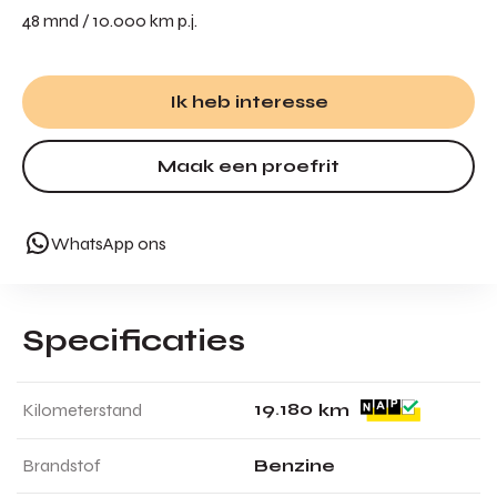
48 mnd / 10.000 km p.j.
Ik heb interesse
Maak een proefrit
WhatsApp ons
Specificaties
1
9
.
1
8
0
Kilometerstand
km
Brandstof
Benzine