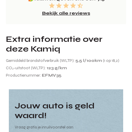
Bekijk alle reviews
Extra informatie over
deze Kamiq
Gemiddeld brandstofverbruik (WLTP):
5,5 l/100km
(1 op 18,2)
CO₂-uitstoot (WLTP):
123 g/km
Productienummer:
EFMV35
Jouw auto is geld
waard!
Vraag gratis je inruilvoorstel aan