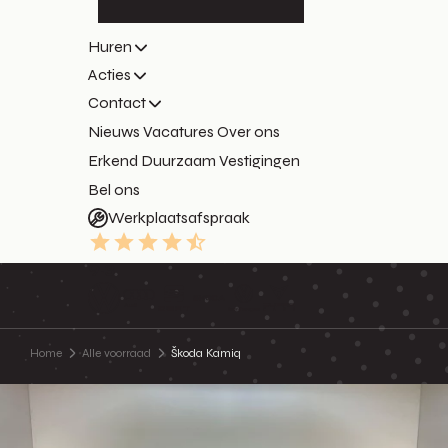
Huren
Acties
Contact
Nieuws
Vacatures
Over ons
Erkend Duurzaam
Vestigingen
Bel ons
Werkplaatsafspraak
9.3
Home
Alle voorraad
Škoda Kamiq