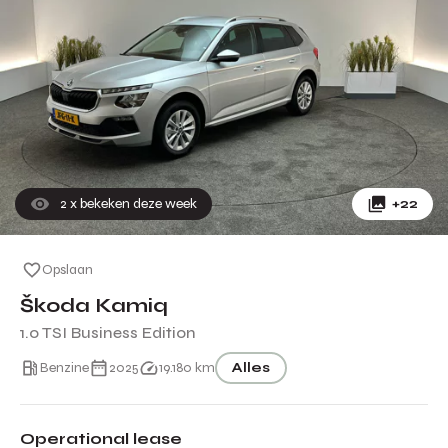
2
x bekeken deze week
+22
Opslaan
Škoda Kamiq
1.0 TSI Business Edition
Benzine
2025
19.180 km
Alles
Operational lease