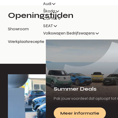
Audi
Škoda
Openingstijden
CUPRA
SEAT
Showroom
Volkswagen Bedrijfswagens
Werkplaatsreceptie
Summer Deals
Pak jouw voordeel dat oploopt tot m
Meer informatie