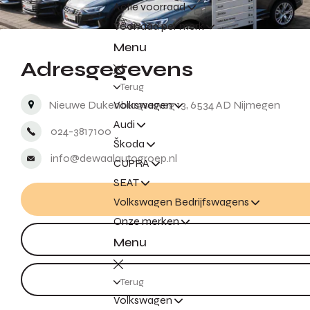
Actie voorraad
Voorraad per merk
Menu
Adresgegevens
Terug
Nieuwe Dukenburgseweg 13, 6534 AD Nijmegen
Volkswagen
Audi
024-3817100
Škoda
info@dewaalautogroep.nl
CUPRA
SEAT
Volkswagen Bedrijfswagens
Onze merken
Menu
Terug
Volkswagen