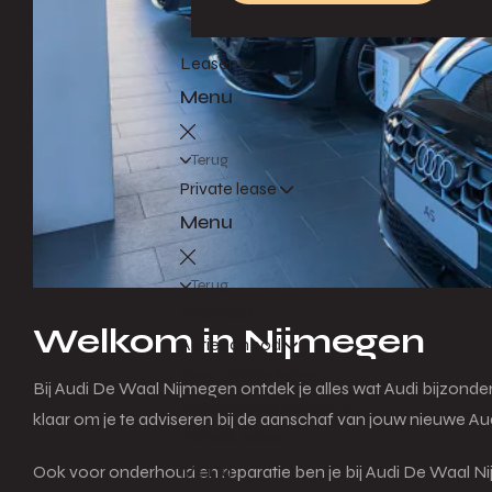
Leasen
Menu
Terug
Private lease
Menu
Terug
Voorraad
Welkom in Nijmegen
Actieaanbod
Over private lease
Bij Audi De Waal Nijmegen ontdek je alles wat Audi bijzonde
Veelgestelde vragen
klaar om je te adviseren bij de aanschaf van jouw nieuwe Aud
Zakelijk lease
Menu
Ook voor onderhoud en reparatie ben je bij Audi De Waal Ni