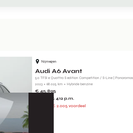
Nijmegen
Audi A6 Avant
50 TFSI e Quattro S edition Competition / S-Line | Panoramad
2023
68.025 km
Hybride benzine
€ 45.895
of vanaf
€ 412
p.m.
€ 47.900
€ 2.005 voordeel