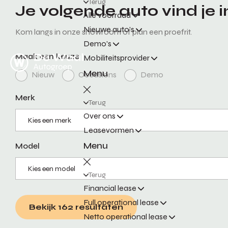
Terug
Je volgende auto vind je 
Alle voorraad
Nieuwe auto's
Kom langs in onze showroom of plan een proefrit.
Demo's
Maak een keuze
Mobiliteitsprovider
Menu
Nieuw
Occasions
Demo
Merk
Terug
Over ons
Leasevormen
Menu
Model
Terug
Financial lease
Full operational lease
Bekijk 162 resultaten
Netto operational lease