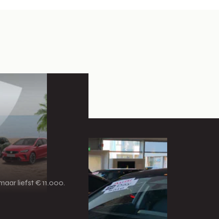
aar liefst € 11.000.