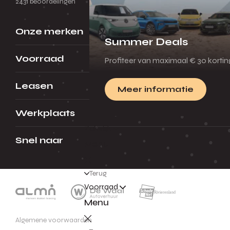
2431 beoordelingen
Onze merken
Summer Deals
Voorraad
Profiteer van maximaal € 30 korti
Leasen
Meer informatie
Werkplaats
Zakelijk
Snel naar
Menu
Terug
Voorraad
Menu
Algemene voorwaarden