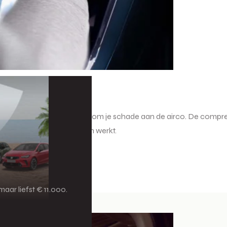
t systeem
ig te laten checken, voorkom je schade aan de airco. De compres
e airco nog naar behoren werkt.
aar liefst € 11.000.