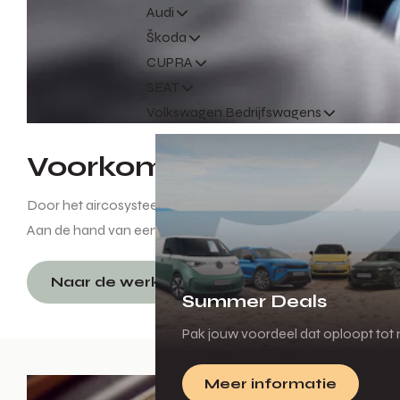
Audi
Škoda
CUPRA
SEAT
Volkswagen Bedrijfswagens
Voorkom schade aan he
Door het aircosysteem van je Volkswagen Bedrijfswagen tijd
Aan de hand van een temperatuurmeting wordt gekeken of d
Naar de werkplaatsplanner
Summer Deals
Pak jouw voordeel dat oploopt tot m
Meer informatie