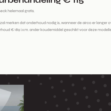
rbehandeling € 115
heck helemaal gratis.
 zal merken dat onderhoud nodig is, wanneer de airco er langer o
rhoud € 189 i.v.m. ander koudemiddel geschikt voor deze modell