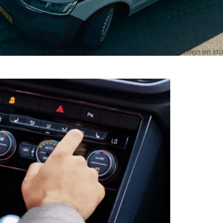
tert ook vieze stoffen van buiten zoals uitlaatgassen, pollen en sto