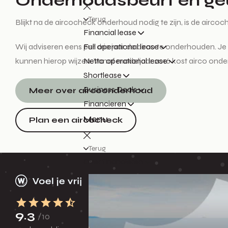
Onderhoudsbeurt en geu
Terug
Blijkt na de aircocheck onderhoud nodig te zijn, is de aircoc
Financial lease
Wij adviseren eens per drie jaar de airco te onderhouden. Je
Full operational lease
kunnen hierop wijzen. Vanaf modeljaar 2016 kost airco onde
Netto operational lease
Shortlease
Business Deals
Meer over aircoonderhoud
Financieren
Menu
Plan een aircocheck
Terug
Over financieren
9.3
/10