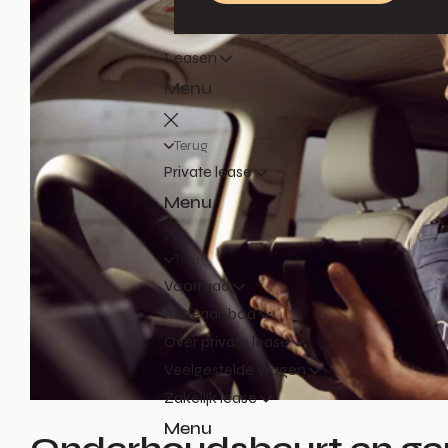
Leasen
Menu
Terug
Private lease
Menu
Terug
Voorraad
Actieaanbod
Over private lease
Veelgestelde vragen
Zakelijk lease
Menu