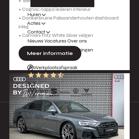
• ‘Bentley Verdant Green Pearl’
• Cognac nappa lederen interieur
Huren
• Donkerbruine Palissanderhouten dashboard
Acties
inleg
Contact
• Carmani Fritz White Silver velgen
Nieuws
Vacatures
Over ons
Erkend Duurzaam
Vestigingen
Meer informatie
Bel ons
Werkplaatsafspraak
9.3