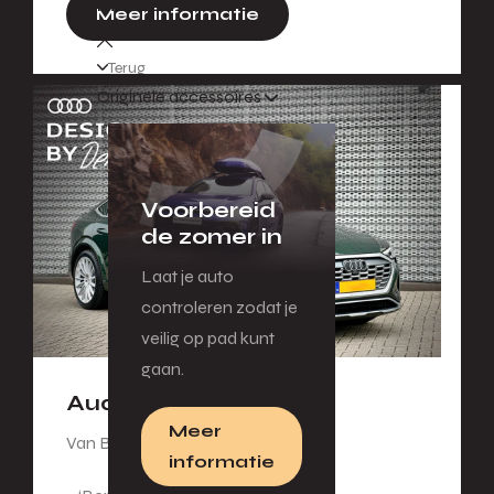
Menu
Meer informatie
Terug
Originele accessoires
Voorbereid
de zomer in
Laat je auto
controleren zodat je
veilig op pad kunt
gaan.
Audi SQ8 e-tron
Meer
Van Bastiaan.
informatie