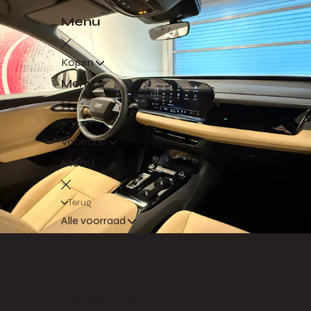
Menu
Kopen
Menu
Terug
Voorraad
Menu
Terug
Alle voorraad
Nieuwe auto's
Occasions
Demo's
Elektrische auto's