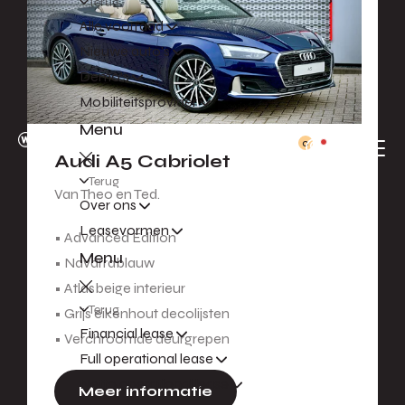
Terug
Alle voorraad
Nieuwe auto's
Demo's
Mobiliteitsprovider
Menu
0
Audi A5 Cabriolet
Terug
Van Theo en Ted.
Over ons
Leasevormen
• Advanced Edition
Menu
• Navarrablauw
• Atlasbeige interieur
Terug
• Grijs eikenhout decolijsten
Financial lease
• Verchroomde deurgrepen
Full operational lease
Netto operational lease
Meer informatie