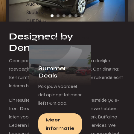
Audi
Škoda
CUPRA
SEAT
Designed by
Volkswagen Bedrijfswagens
Denneman
Geen poespas: Opties, rij-assistenten en uiterlijke
Summer
toevoegingen vond hij totaal overbodig. Op 1 ding na:
Deals
Een ruimtelijk en licht interieur met lekker ruikende echt
lederen bekleding.
Pak jouw voordeel
dat oploopt tot maar
Dit resulteerde in een bijzonder samengestelde Q6 e-
liefst € 11.000.
tron: De standaard Edition uitvoering die we hebben
laten voorzien van een prachtig maatwerk Buffalino
Meer
Lederen interieur via Alba Automotive Services. We
informatie
hebben daarbij niet alleen de portieren, maar ook het