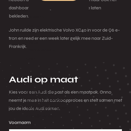
dashboard over de gehele breedte mee laten
bekleden.
Leasen
Menu
John ruilde zijn elektrische Volvo XC40 in voor de Q6 e-
tron en reed er een week later gelijk mee naar Zuid-
Terug
Frankrijk.
Private lease
Menu
Terug
Audi op maat
Voorraad
Actieaanbod
Kies voor een Audi die past als een maatpak. Onno
Over private lease
neemt je mee in het aankoopproces en stelt samen met
Veelgestelde vragen
jou de ideale Audi samen.
Zakelijk lease
Voornaam
Menu