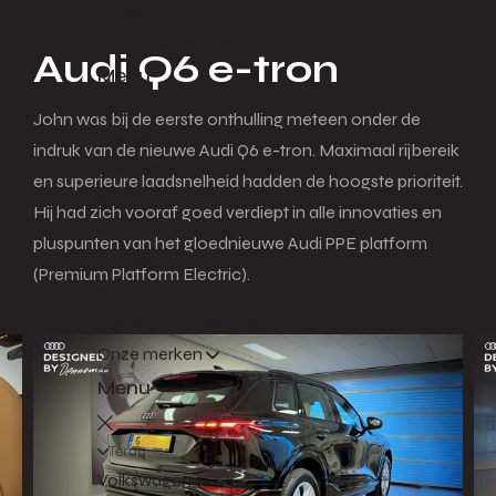
Actie voorraad
Voorraad per merk
Audi Q6 e-tron
Menu
John was bij de eerste onthulling meteen onder de
Terug
indruk van de nieuwe Audi Q6 e-tron. Maximaal rijbereik
Volkswagen
en superieure laadsnelheid hadden de hoogste prioriteit.
Audi
Hij had zich vooraf goed verdiept in alle innovaties en
Škoda
pluspunten van het gloednieuwe Audi PPE platform
CUPRA
(Premium Platform Electric).
SEAT
Volkswagen Bedrijfswagens
Onze merken
Menu
Terug
Volkswagen