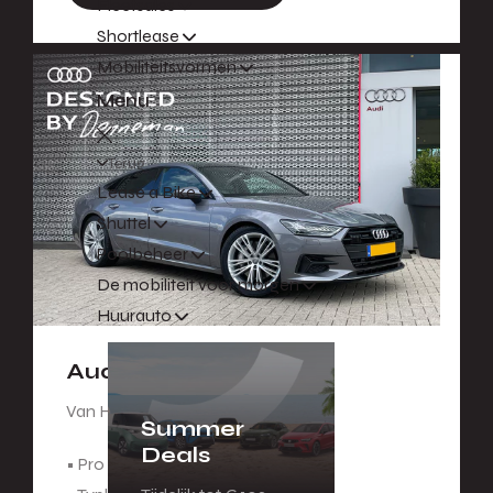
Fleetsales
Shortlease
Mobiliteitsvormen
Menu
Terug
Lease a Bike
Shuttel
Poolbeheer
De mobiliteit voor morgen
Huurauto
Audi A7 Sportback
Van Hans.
Summer
Deals
• Pro Line Plus