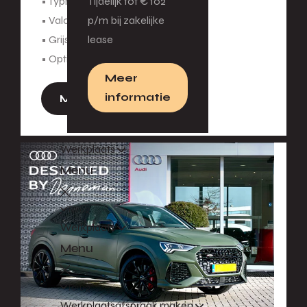
• Typhoon grijs
Tijdelijk tot € 102
• Valcona leder interieur
p/m bij zakelijke
• Grijs eikenhout decolijsten
lease
• Optiekpakket zwart
Meer
informatie
Meer informatie
Werkplaats
Menu
Terug
Werkplaats
Menu
Terug
Werkplaatsafspraak maken