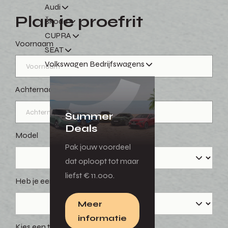
Audi
Plan je proefrit
Škoda
CUPRA
Voornaam
SEAT
Volkswagen Bedrijfswagens
Achternaam
Summer
Deals
Model
Pak jouw voordeel
dat oploopt tot maar
liefst € 11.000.
Heb je een voorkeursdag?
Meer
informatie
Kies een tijd