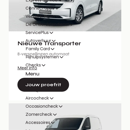
Connect apps
Verzekeringen
De Onderdelendienst
ServicePlus
Autoverhuur
Nieuwe Transporter
Family Card
8-versnellingen automaat
Rijhulpsystemen
Checks
Meer info
Menu
Jouw proefrit
Terug
Aircocheck
Occasioncheck
Zomercheck
Accessoires