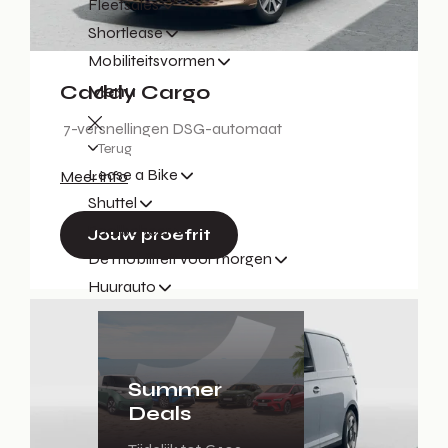
Fleetsales
Shortlease
Mobiliteitsvormen
Menu
Caddy Cargo
7-versnellingen DSG-automaat
Terug
Lease a Bike
Meer info
Shuttel
Poolbeheer
Jouw proefrit
De mobiliteit voor morgen
Huurauto
Summer
Deals