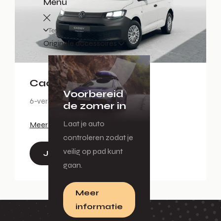
Menu
Terug
Originele accessoires
Caddy Cargo
Voorbereid
6-versnellingen handgeschakeld
de zomer in
Laat je auto
Meer info
controleren zodat je
veilig op pad kunt
Jouw proefrit
gaan.
Meer
informatie