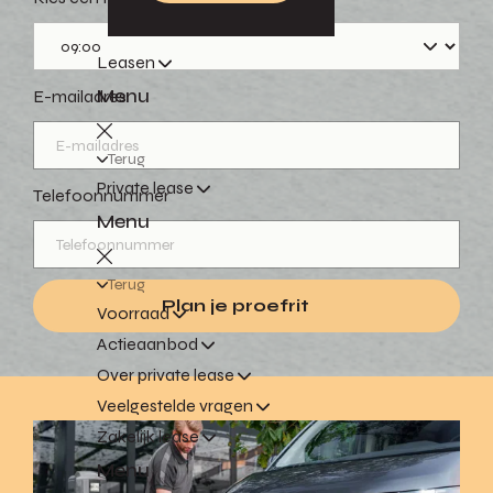
Leasen
Menu
E-mailadres
Terug
Private lease
Telefoonnummer
Menu
Terug
Plan je proefrit
Voorraad
Actieaanbod
Over private lease
Veelgestelde vragen
Zakelijk lease
Menu