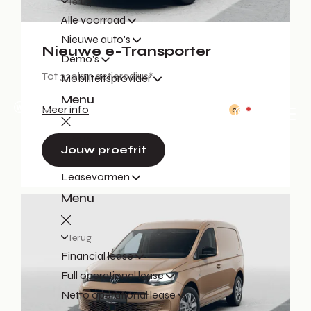
Terug
Alle voorraad
Nieuwe auto's
Nieuwe e-Transporter
Demo's
Tot 330km actieradius*
Mobiliteitsprovider
Menu
Meer info
0
Terug
Jouw proefrit
Over ons
Leasevormen
Menu
Terug
Financial lease
Full operational lease
Netto operational lease