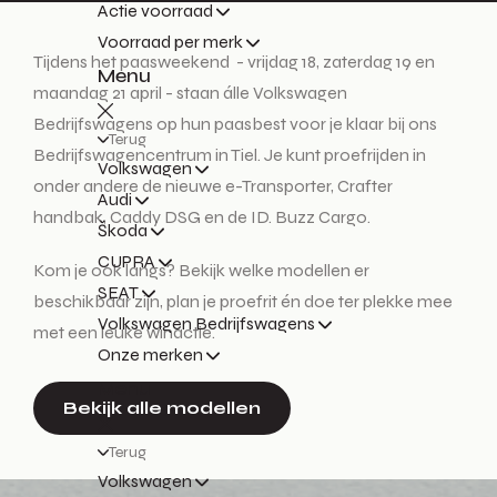
Actie voorraad
Voorraad per merk
Tijdens het paasweekend - vrijdag 18, zaterdag 19 en
Menu
maandag 21 april - staan álle Volkswagen
Bedrijfswagens op hun paasbest voor je klaar bij ons
Terug
Bedrijfswagencentrum in Tiel. Je kunt proefrijden in
Volkswagen
onder andere de nieuwe e-Transporter, Crafter
Audi
handbak, Caddy DSG en de ID. Buzz Cargo.
Škoda
CUPRA
Kom je ook langs? Bekijk welke modellen er
SEAT
beschikbaar zijn, plan je proefrit én doe ter plekke mee
Volkswagen Bedrijfswagens
met een leuke winactie.
Onze merken
Menu
Bekijk alle modellen
Terug
Volkswagen