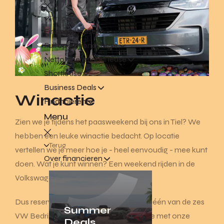
Terug
Financial lease
Full operational lease
Netto operational lease
Shortlease
Business Deals
Winactie
Financieren
Menu
Zien we je tijdens het paasweekend bij ons in Tiel? We
hebben een leuke winactie bedacht. Op locatie
Terug
vertellen we je meer hoe je - heel eenvoudig - mee kunt
Over financieren
doen. Wat je kunt winnen? Een weekend rijden in de
Volkswagen e-Transporter.
Dus reserveer hierboven een proefrit in één van de zes
Summer
VW Bedrijfswagens, doe op locatie mee met onze
Deals