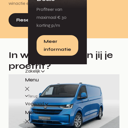
winactie en win!
Profiteer van
maximaal € 30
Reserveer proefrit
korting p/m
Meer
informatie
In welke bus plan jij je
proefrit?
Zakelijk
Menu
Terug
Voorraad
Menu