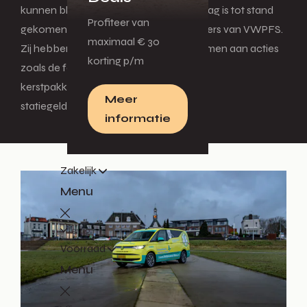
kunnen blijven doen. Dit prachtige bedrag is tot stand
Profiteer van
gekomen met dank aan alle medewerkers van VWPFS.
maximaal € 30
Zij hebben bijgedragen door deel te nemen aan acties
korting p/m
zoals de familiedag, PlayStation-actie,
kerstpakkettenactie, het inzamelen van
Meer
statiegeldflessen en nog veel meer.
informatie
Zakelijk
Menu
Terug
Voorraad
Menu