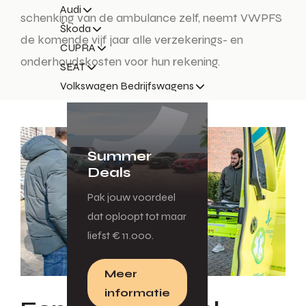
Audi
schenking van de ambulance zelf, neemt VWPFS
Škoda
de komende vijf jaar alle verzekerings- en
CUPRA
onderhoudskosten voor hun rekening.
SEAT
Volkswagen Bedrijfswagens
Summer
Deals
Pak jouw voordeel
dat oploopt tot maar
liefst € 11.000.
Meer
informatie