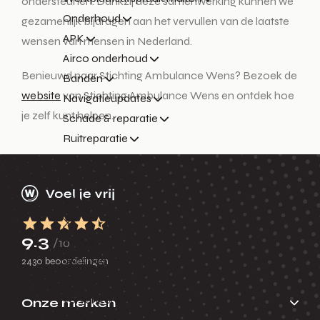
ondersteunen. Dankzij deze samenwerking kunnen we
Onderhoud
gezamenlijk bijdragen aan het vervullen van de laatste
APK
wensen van mensen in Nederland.
Airco onderhoud
Benieuwd naar Stichting Ambulance Wens? Bezoek de
Banden
website
van Stichting Ambulance Wens en ontdek hoe
Navigatieupdates
je zelf kunt helpen.
Schade & reparatie
Ruitreparatie
Instructieboekjes
Service & diensten
Menu
9.3
Terug
/10
Garantie
2430 beoordelingen
Pechhulp
Vervangend vervoer
Onze merken
Express Service