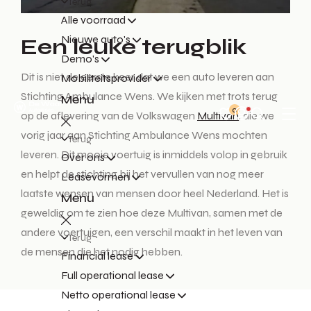
Terug
Alle voorraad
Nieuwe auto's
Een leuke terugblik
Demo's
Dit is niet de eerste keer dat we een auto leveren aan
Mobiliteitsprovider
Stichting Ambulance Wens. We kijken met trots terug
Menu
0
op de aflevering van de Volkswagen
Multivan
, die we
vorig jaar aan Stichting Ambulance Wens mochten
Terug
leveren. Dit mooie voertuig is inmiddels volop in gebruik
Over ons
en helpt de stichting bij het vervullen van nog meer
Leasevormen
laatste wensen van mensen door heel Nederland. Het is
Menu
geweldig om te zien hoe deze Multivan, samen met de
andere voertuigen, een verschil maakt in het leven van
Terug
de mensen die het nodig hebben.
Financial lease
Full operational lease
Netto operational lease