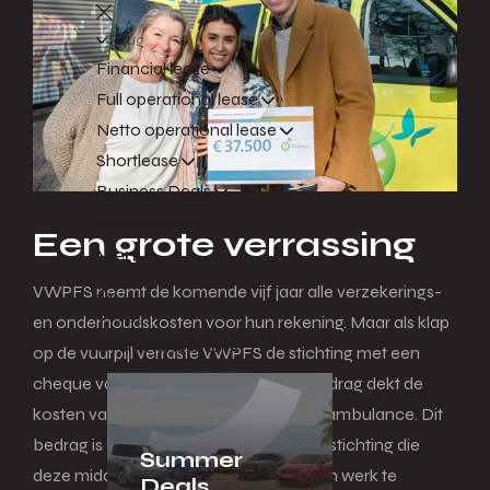
Terug
Financial lease
Full operational lease
Netto operational lease
Shortlease
Business Deals
Financieren
Een grote verrassing
Menu
VWPFS neemt de komende vijf jaar alle verzekerings-
Terug
en onderhoudskosten voor hun rekening. Maar als klap
Over financieren
op de vuurpijl verraste VWPFS de stichting met een
cheque van maar liefst €37.500. Dit bedrag dekt de
kosten van drie jaar brandstof voor de ambulance. Dit
bedrag is een geweldige steun voor de stichting die
Summer
deze middelen hard nodig heeft om hun werk te
Deals