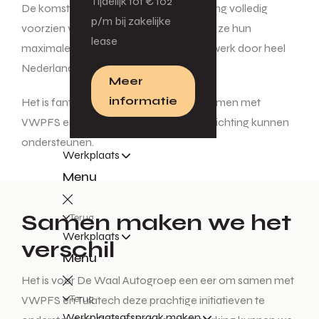
Tijdelijk tot € 102
De komst van de Crafter gaat de stichting volledig
p/m bij zakelijke
voorzien van 10 ambulances, waarmee ze hun
lease
maximale capaciteit bereiken om hun werk door heel
Nederland voort te zetten.
Meer
informatie
Het is fantastisch om te zien hoe we, samen met
VWPFS en Tulatech, deze bijzondere stichting kunnen
ondersteunen.
Werkplaats
Menu
Samen maken we het
Terug
Werkplaats
verschil
Menu
Het is voor De Waal Autogroep een eer om samen met
Terug
VWPFS en Tulatech deze prachtige initiatieven te
Werkplaatsafspraak maken