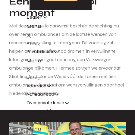
Een betekenisvol
moment
Leasen
Menu
Met deze nieuwste aanwinst beschikt de stichting nu
over negen ambulances om de laatste wensen van
mensen in vervulling te laten gaan. Dit voertuig zal
Terug
helpen om maar liefst 1.500 dromen in vervulling te
Private lease
laten gaan. In juni gaat daar nog een Volkswagen
Menu
ambulance bijkomen. Hiermee zorgen we ervoor dat
Stichting Ambulance Wens vóór de zomer met tíen
Terug
ambulances klaarstaat om wensvervullingen door heel
Voorraad
Nederland te realiseren.
Actieaanbod
Over private lease
Veelgestelde vragen
Zakelijk lease
Menu