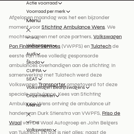
Actie voorraad
Voorraad per merk
Afgelopen maandag was het een bijzonder
Menu
moment voor
Stichting Ambulance Wens
. We
mochten samen met onze partners,
Volkswagen
Terug
Volkswagen
Pon Financial Services
(VWPFS) en
Tulatech
de
Audi
eerste van twee volledig gesponsorde
Škoda
ambulances overhandigen aan de stichting. In
CUPRA
samenwerking met Tulatech werd deze
SEAT
Volkswagen
Transporter
omgetoverd tot deze
Volkswagen Bedrijfswagens
speciale ambulance. Kees van Stichting
Onze merken
Ambulance Wens ontving de ambulance uit
Menu
handen van Durk Stienstra van VWPFS,
Friso de
Waal
van De Waal Autogroep en John Belgers
Terug
Volkswagen
van Tulatech. En dat is niet alles: naast de