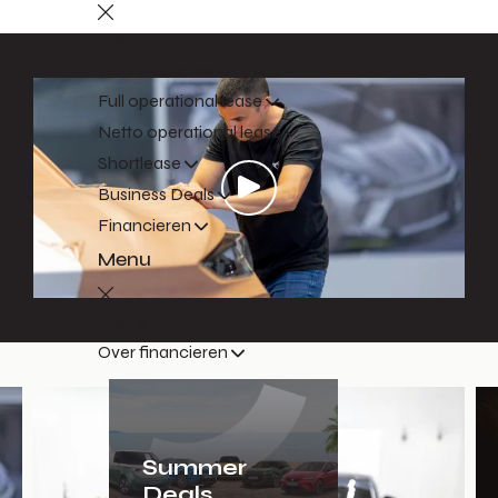
Terug
Financial lease
Full operational lease
Netto operational lease
Shortlease
Business Deals
Financieren
Menu
Terug
Over financieren
Summer
Deals