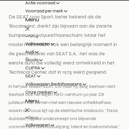
Actie voorraad
Voorraad per merk
De SEAT 1200 Sport, beter bekend als de
Menu
'Bocanegra', dankt zijn bijnaam aan de zwarte
bumper van polyurethaanschuim. Maar het
Terug
Volkswagen
model markeerde ook een belangrijk moment in
Audi
de geschiedenis van SEAT S.A.: het was de
Škoda
eerste auto die volledig werd ontwikkeld in het
CUPRA
Technical Center, dat in 1975 werd geopend.
SEAT
Volkswagen Bedrijfswagens
in het jaar waarin SEAT S.A. haar 75-jarig bestaan viert,
Onze merken
bestaat ook het eigen R&D-centrum 50 jaar. Dit
Menu
jubileum valt samen met een nieuwe ontwikkelfase,
waarin de focus ligt op de elektrische stadsauto. "Deze
Terug
dubbele mijlpaal onderstreept ons blijvende
Volkswagen
commitment aan vooruitgang, talent en toekomstvisie,"