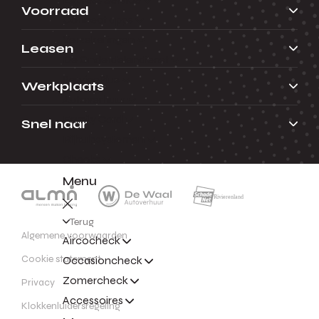
Voorraad
Connect apps
Verzekeringen
Leasen
De Onderdelendienst
ServicePlus
Werkplaats
Autoverhuur
Family Card
Snel naar
Rijhulpsystemen
Checks
Menu
Terug
Algemene voorwaarden
Aircocheck
Cookie statement
Occasioncheck
Zomercheck
Privacy
Accessoires
Klokkenluidersregeling