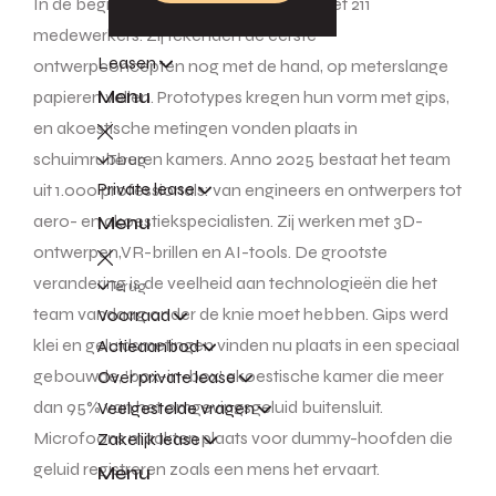
In de beginjaren werkte het centrum met 211
medewerkers. Zij tekenden de eerste
Leasen
ontwerpconcepten nog met de hand, op meterslange
Menu
papieren vellen. Prototypes kregen hun vorm met gips,
en akoestische metingen vonden plaats in
schuimrubberen kamers. Anno 2025 bestaat het team
Terug
Private lease
uit 1.000 professionals: van engineers en ontwerpers tot
Menu
aero- en akoestiekspecialisten. Zij werken met 3D-
ontwerpen,VR-brillen en AI-tools. De grootste
verandering is de veelheid aan technologieën die het
Terug
team vandaag onder de knie moet hebben. Gips werd
Voorraad
klei en geluidsmetingen vinden nu plaats in een speciaal
Actieaanbod
gebouwde, 'box-in-box' akoestische kamer die meer
Over private lease
dan 95% van het omgevingsgeluid buitensluit.
Veelgestelde vragen
Microfoons maakten plaats voor dummy-hoofden die
Zakelijk lease
geluid registreren zoals een mens het ervaart.
Menu