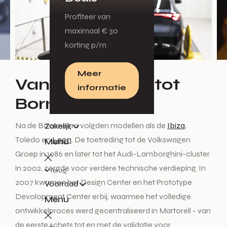
Profiteer van
maximaal € 30
korting p/m
Meer
Van Bocanegra tot
informatie
Born
Na de Bocanegra volgden modellen als de
Ibiza
,
Zakelijk
Toledo en
Leon
. De toetreding tot de Volkswagen
Menu
Groep in 1986 en later tot het Audi-Lamborghini-cluster
in 2002, zorgde voor verdere technische verdieping. In
Terug
2007 kwamen het Design Center en het Prototype
Voorraad
Devolopment Center erbij, waarmee het volledige
Menu
ontwikkelproces werd gecentraliseerd in Martorell - van
de eerste schets tot en met de validatie voor