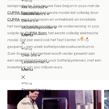
Terug
serieproductie. Een nieuwe fase begon in 2020 met de
Alle voorraad
CUPRA Formentor
, het eerste model dat volledig door
Nieuwe auto's
CUPRA
werd ontworpen en ontwikkeld, en inmiddels
Demo's
het bestverkochte model van de onderneming. In 2021
Mobiliteitsprovider
volgde de
CUPRA
Born
, het eerste volledig elektrische
Menu
0
model. Dat jaar werd ook het Test Center Energy
geopend – een uniek batterijonderzoekscentrum in
Terug
Zuid-Europa. Momenteel wordt verder gewerkt aan
Over ons
een assemblagefabriek voor batterijsystemen, met een
Leasevormen
investering van 300 miljoen euro.
Menu
Terug
Financial lease
Full operational lease
Netto operational lease