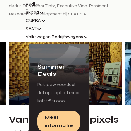
Audi
alsdus Dr. Werner Tietz, Executive Vice-President
Škoda
Research & Development bij SEAT S.A.
CUPRA
SEAT
Volkswagen Bedrijfswagens
Summer
Deals
Pak jouw voordeel
dat oploopt tot maar
liefst € 11.000.
Van potlood tot pixels
Meer
informatie