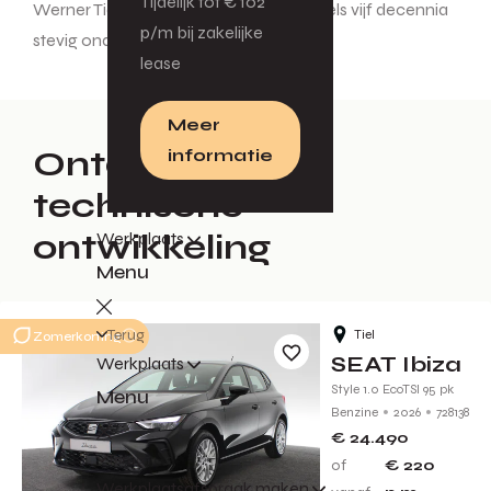
Tijdelijk tot € 102
Werner Tietz. Dat vertrouwen is inmiddels vijf decennia
p/m bij zakelijke
stevig onderbouwd.
lease
Meer
Ontdek 50 jaar
informatie
technische
ontwikkeling
Werkplaats
Menu
Terug
Tiel
Zomerkorting
SEAT Ibiza
Werkplaats
Style 1.0 EcoTSI 95 pk
Menu
Benzine
2026
728138
€ 24.490
Terug
of
€ 220
Werkplaatsafspraak maken