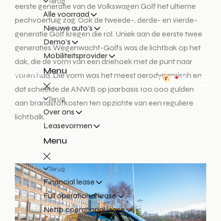
Terug
eerste generatie van de Volkswagen Golf het ultieme
Alle voorraad
pechvoertuig zag. Ook de tweede-, derde- en vierde-
Nieuwe auto's
generatie Golf kregen die rol. Uniek aan de eerste twee
Demo's
generaties Wegenwacht-Golfs was de lichtbak op het
Mobiliteitsprovider
dak, die de vorm van een driehoek met de punt naar
Menu
voren had. Die vorm was het meest aerodynamisch en
0
dat scheelde de ANWB op jaarbasis 100.000 gulden
Terug
aan brandstofkosten ten opzichte van een reguliere
Over ons
lichtbalk.
Leasevormen
Menu
Terug
Financial lease
Full operational lease
Netto operational lease