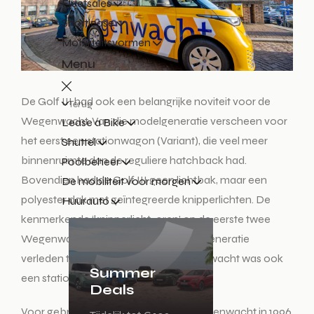
Fleetsales
Shortlease
Mobiliteitsvormen
Menu
De Golf III had ook een belangrijke noviteit voor de
Terug
Wegenwacht. Van die modelgeneratie verscheen voor
Lease a Bike
het eerst een stationwagon (Variant), die veel meer
Shuttel
binnenruimte dan de reguliere hatchback had.
Poolbeheer
Bovendien had de Golf III geen lichtbak, maar een
De mobiliteit voor morgen
polyester dak met geïntegreerde knipperlichten. De
Huurauto
kenmerkende ‘knipperlicht-oren’ op de eerste twee
Wegenwacht-Golfs waren vanaf die generatie
verleden tijd. De Golf IV van de Wegenwacht was ook
Summer
een stationwagon met polyester dak.
Deals
Voor gebruik in de stad voegde de Wegenwacht in 1996