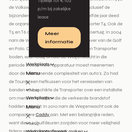
Tijdelijk tot € 102
de Volkswagen Polo aan de vloot toe, inclusief de
p/m bij zakelijke
bijzondere Polo Van-uitvoering. In datzelfde jaar deed
lease
de organisatie een beroep op de Transporter T4. Ook de
T5 en T6 deden daarna dienst als pechvoertuig. In 2004
Meer
nam de Volkswagen Touran het stokje over van de Golf
informatie
en Polo. De extra ruimte die de Touran en Transporter
boden, was nodig omdat de Wegenwacht in die
Werkplaats
periode steeds meer apparatuur moest meenemen
Menu
door de toenemende complexiteit van auto’s. Zo had
de Touran een hefkussen voor het verwisselen van
banden en beschikte de Transporter over een installatie
Terug
Werkplaats
om mensen te helpen die de verkeerde brandstof
Menu
hadden getankt. In 2010 nam de Wegenwacht ook de
compactere
Caddy
aan. Met een belangrijke reden,
want diens schuifdeuren zorgden voor meer veiligheid
Terug
tijdens werken langs de weg.
Werkplaatsafspraak maken