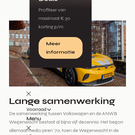
Profiteer van
maximaal € 30
korting p/m
Meer
informatie
Zakelijk
Menu
Lange samenwerking
Terug
Voorraad
De samenwerking tussen Volkswagen en de ANWB
Menu
Wegenwacht bestaat al bijna vijf decennia. Het begon
allemaal medio jaren ‘70, toen de Wegenwacht in de