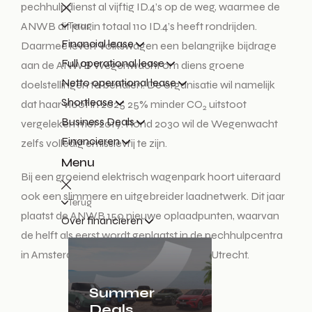
pechhulpdienst al vijftig ID.4’s op de weg, waarmee de
Terug
ANWB dit jaar in totaal 110 ID.4’s heeft rondrijden.
Financial lease
Daarmee levert Volkswagen een belangrijke bijdrage
Full operational lease
aan de ANWB Wegenwacht om diens groene
Netto operational lease
doelstellingen te behalen. De organisatie wil namelijk
Shortlease
dat haar vloot in 2025 25% minder CO
uitstoot
2
Business Deals
vergeleken met 2019. Rond 2030 wil de Wegenwacht
Financieren
zelfs volledig emissievrij te zijn.
Menu
Bij een groeiend elektrisch wagenpark hoort uiteraard
ook een slimmere en uitgebreider laadnetwerk. Dit jaar
Terug
plaatst de ANWB 150 nieuwe oplaadpunten, waarvan
Over financieren
de helft als eerst wordt geplaatst in de pechhulpcentra
in Amsterdam, Den Haag-Ypenburg en Utrecht.
Summer
Deals