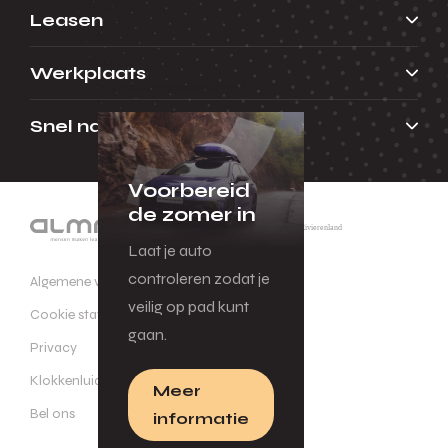
Menu
Leasen
Terug
Werkplaats
Originele accessoires
Snel naar
Voorbereid
de zomer in
Laat je auto
controleren zodat je
Algemene voorwaarden
veilig op pad kunt
Cookie statement
gaan.
Privacy
Klokkenluidersregeling
Meer
Bel ons
informatie