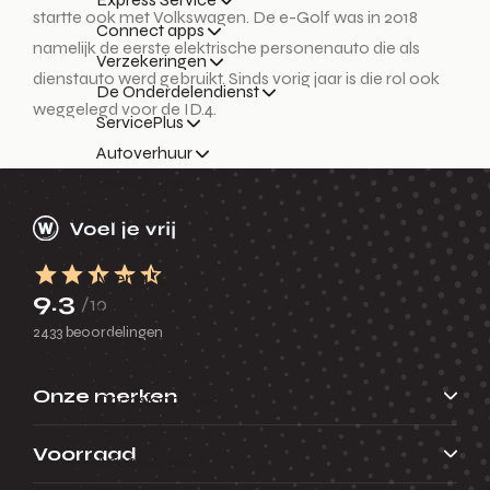
startte ook met Volkswagen. De e-Golf was in 2018
Connect apps
namelijk de eerste elektrische personenauto die als
Verzekeringen
dienstauto werd gebruikt. Sinds vorig jaar is die rol ook
De Onderdelendienst
weggelegd voor de ID.4.
ServicePlus
Autoverhuur
Family Card
Rijhulpsystemen
Checks
Menu
9.3
/10
2433 beoordelingen
Terug
Aircocheck
Onze merken
Occasioncheck
Zomercheck
Voorraad
Accessoires