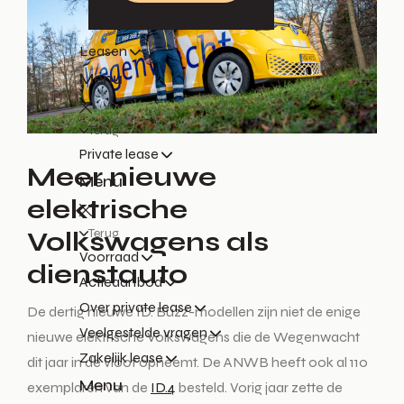
Leasen
Menu
Terug
Private lease
Meer nieuwe
Menu
elektrische
Terug
Volkswagens als
Voorraad
dienstauto
Actieaanbod
Over private lease
De dertig nieuwe ID. Buzz-modellen zijn niet de enige
Veelgestelde vragen
nieuwe elektrische Volkswagens die de Wegenwacht
Zakelijk lease
dit jaar in de vloot opneemt. De ANWB heeft ook al 110
Menu
exemplaren van de
ID.4
besteld. Vorig jaar zette de