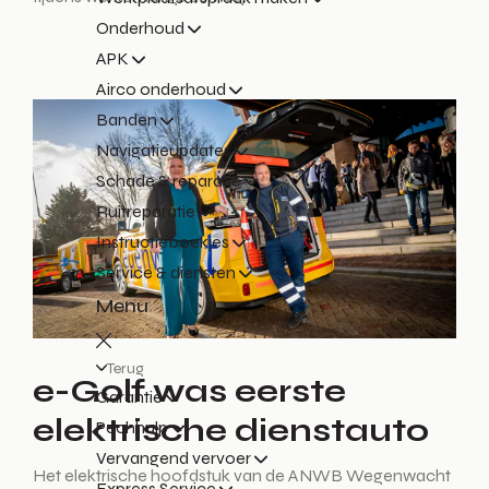
Onderhoud
APK
Airco onderhoud
Banden
Navigatieupdates
Schade & reparatie
Ruitreparatie
Instructieboekjes
Service & diensten
Menu
Terug
e-Golf was eerste
Garantie
elektrische dienstauto
Pechhulp
Vervangend vervoer
Het elektrische hoofdstuk van de ANWB Wegenwacht
Express Service