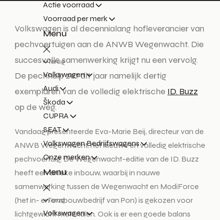
Actie voorraad
Voorraad per merk
Volkswagen is al decennialang hofleverancier van
Menu
pechvoertuigen aan de ANWB Wegenwacht. Die
succesvolle samenwerking krijgt nu een vervolg.
Terug
Volkswagen
De pechhulp zet dit jaar namelijk dertig
Audi
exemplaren van de volledig elektrische
ID. Buzz
Škoda
op de weg.
CUPRA
SEAT
Vandaag presenteerde Eva-Marie Beij, directeur van de
Volkswagen Bedrijfswagens
ANWB Wegenwacht, het nieuwe en volledig elektrische
Onze merken
pechvoertuig. De Wegenwacht-editie van de ID. Buzz
Menu
heeft een unieke inbouw, waarbij in nauwe
samenwerking tussen de Wegenwacht en ModiForce
(het in- en ombouwbedrijf van Pon) is gekozen voor
Terug
Volkswagen
lichtgewicht materialen. Ook is er een goede balans