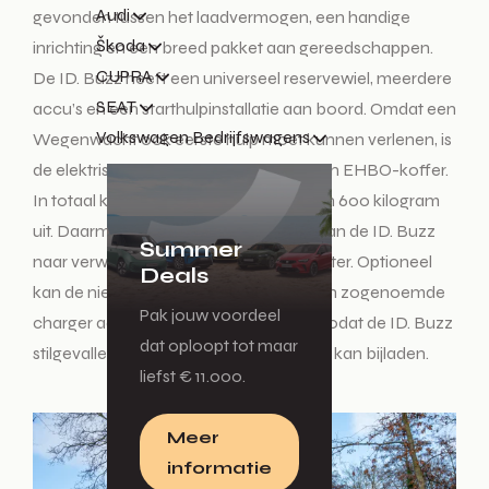
Audi
gevonden tussen het laadvermogen, een handige
Škoda
inrichting en een breed pakket aan gereedschappen.
CUPRA
De ID. Buzz heeft een universeel reservewiel, meerdere
SEAT
accu’s en een starthulpinstallatie aan boord. Omdat een
Volkswagen Bedrijfswagens
Wegenwacht ook eerste hulp moet kunnen verlenen, is
de elektrische bus ook voorzien van een EHBO-koffer.
In totaal komt het extra gewicht op zo’n 600 kilogram
uit. Daarmee bedraagt de actieradius van de ID. Buzz
Summer
naar verwachting ongeveer 250 kilometer. Optioneel
Deals
kan de nieuwe ANWB-bus ook nog een zogenoemde
Pak jouw voordeel
charger aan de trekhaak meenemen, zodat de ID. Buzz
dat oploopt tot maar
stilgevallen elektrische auto’s ter plekke kan bijladen.
liefst € 11.000.
Meer
informatie