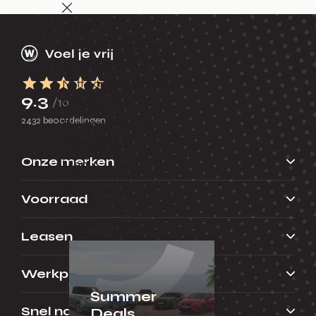
Terug
Financial lease
Full operational lease
Netto operational lease
9.3
/10
Shortlease
2432 beoordelingen
Business Deals
Financieren
Onze merken
Menu
Voorraad
Terug
Over financieren
Leasen
Werkplaats
Summer
Snel naar
Deals