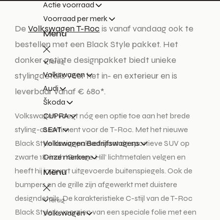
Actie voorraad
Voorraad per merk
De
Volkswagen T-Roc
is vanaf vandaag ook te
Menu
bestellen met een Black Style pakket. Het
donker getinte designpakket biedt unieke
Terug
Volkswagen
stylingdetails voor het in- en exterieur en is
Audi
leverbaar vanaf € 680*.
Škoda
Volkswagen voegt nóg een optie toe aan het brede
CUPRA
styling-assortiment voor de T-Roc. Met het nieuwe
SEAT
Black Style designpakket staat de sportieve SUV op
Volkswagen Bedrijfswagens
zwarte 18-inch ‘Grange Hill’ lichtmetalen velgen en
Onze merken
heeft hij in zwart uitgevoerde buitenspiegels. Ook de
Menu
bumpers en de grille zijn afgewerkt met duistere
designdetails. De karakteristieke C-stijl van de T-Roc
Terug
Black Style is voorzien van een speciale folie met een
Volkswagen