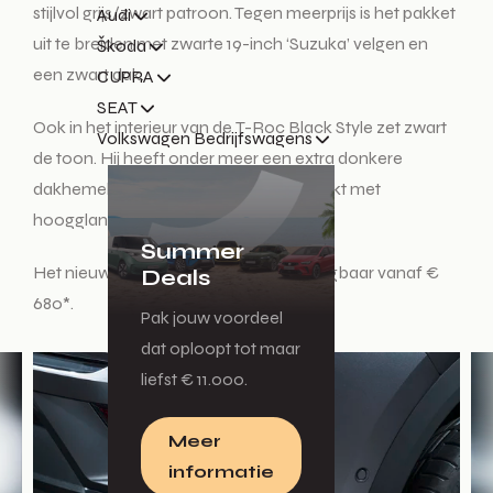
stijlvol grijs/zwart patroon. Tegen meerprijs is het pakket
Audi
uit te breiden met zwarte 19-inch ‘Suzuka’ velgen en
Škoda
een zwart dak.
CUPRA
SEAT
Ook in het interieur van de T-Roc Black Style zet zwart
Volkswagen Bedrijfswagens
de toon. Hij heeft onder meer een extra donkere
dakhemel en het dashboard is afgewerkt met
hoogglans zwarte panelen.
Summer
Het nieuwe Black Style pakket is verkrijgbaar vanaf €
Deals
680*.
Pak jouw voordeel
dat oploopt tot maar
liefst € 11.000.
Meer
informatie