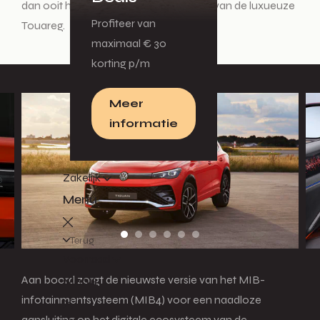
dan ooit het compactere zustermodel van de luxueuze
Profiteer van
Touareg.
maximaal € 30
korting p/m
Meer
informatie
Zakelijk
Menu
Terug
Voorraad
Menu
Aan boord zorgt de nieuwste versie van het MIB-
infotainmentsysteem (MIB4) voor een naadloze
aansluiting op het digitale ecosysteem van de