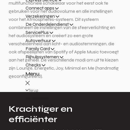
multifunctionele schakelaar voor het eerst ook te
Connect apps
gebruiken voor het audiovolume en alle instellingen
Verzekeringen
voor het Atmospheres-systeem. Dit systeem
De Onderdelendienst
combineert de instellingen van de sfeerverlichting en
ServicePlus
het audiosysteem en creëert zo een grote
Autoverhuur
verscheidenheid aan licht- en audiostemmingen, die
Family Card
ook afspeellijsten van Spotify of Apple Music toevoegt
Rijhulpsystemen
aan het geheel. De verschillende modi om uit te kiezen
Checks
zijn Lounge, Energetic, Joy, Minimal en Me (handmatig
Menu
geconfigureerd).
Terug
Aircocheck
Occasioncheck
Krachtiger en
Zomercheck
efficiënter
Accessoires