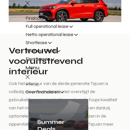
Terug
Financial lease
Full operational lease
Netto operational lease
Shortlease
Vertrouwd
Business Deals
vooruitstrevend
Financieren
Menu
interieur
Ook het interieur van de derde generatie Tiguan is
Terug
volledig nieuw ontwikkeld. Het overstijgt de
Over financieren
gebruikelijke norm in zijn klasse door de hoge kwaliteit
van het materiaal- en afwerkingsniveau en dankzij
optionele details als contrasterende biezen in de
Summer
oppervlakken. Daardoor lijkt de nieuwe Tiguan meer
Deals