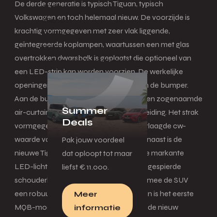
De derde generatie is typisch Tiguan, typisch
Audi
Volkswagen en toch helemaal nieuw. De voorzijde is
Škoda
krachtig vormgegeven met zeer vlak liggende,
CUPRA
geïntegreerde koplampen, waartussen een met glas
SEAT
overtrokken dwarsbalk is geplaatst die optioneel van
Volkswagen Bedrijfswagens
een LED-strip kan worden voorzien. De werkelijke
openingen van de grille bevinden zich in de bumper.
Aan de buitenkant van de bumper zorgen zogenaamde
Summer
air-curtains voor een optimale luchtgeleiding. Het strak
Deals
vormgegeven front resulteert in een verlaagde cw-
waarde van 0,28 (voorheen: 0,33). Daarnaast is de
Pak jouw voordeel
nieuwe Tiguan ook te herkennen aan de markante
dat oploopt tot maar
LED-lichtbalk aan de achterzijde en de gespierde
liefst € 11.000.
schouderlijn boven de wielkasten, waarmee de SUV
een robuust statement maakt. De Tiguan is het eerste
Meer
MQB-model dat op de markt komt met de nieuw
informatie