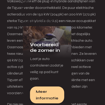
Menu
Volkswagen heeft de plug-in hybride aandrijflijnen van
de Tiguan verder doorontwikkeld. De puur elektrische
actieradius van de 150 kW (204 pk) en 200 kW (272 pk)
Terug
Originele accessoires
sterke Tiguan eHybrid is dankzij een nieuw accupakket
van 19,7 kWh (netto) vergroot tot circa 100 kilometer.
Daarmee is de SUV van Volkswagen in het dagelijks
leven een goed alternatief voor een elektrische auto.
Voorbereid
Daarnaast gaat Volkswagen de SUV aanbieden met
de zomer in
twee nieuwe 48V mild-hybride aandrijflijnen. Ze leveren
Laat je auto
96 kW (130 pk) en 110 kW (150 pk) en beschikken over
controleren zodat je
active cylinder management (ACT), oftewel actieve
veilig op pad kunt
cilinderuitschakeling. De beide uitvoeringen van de
gaan.
Tiguan eTSI combineren een hoge efficiëntie met een
uitstekende acceleratie. Alle hybridemodellen zijn
Meer
voorzien van voorwielaandrijving.
informatie
De nieuwe Volkswagen Tiguan komt in het eerste