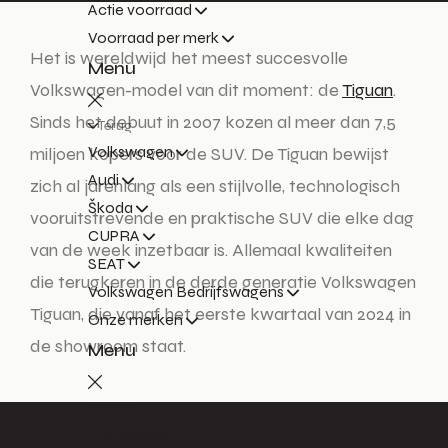
Actie voorraad
Voorraad per merk
Het is wereldwijd het meest succesvolle
Menu
Volkswagen-model van dit moment: de
Tiguan
.
Sinds het debuut in 2007 kozen al meer dan 7,5
Terug
Volkswagen
miljoen kopers voor de SUV. De Tiguan bewijst
Audi
zich al jarenlang als een stijlvolle, technologisch
Škoda
vooruitstrevende en praktische SUV die elke dag
CUPRA
van de week inzetbaar is. Allemaal kwaliteiten
SEAT
die terugkeren in de derde generatie Volkswagen
Volkswagen Bedrijfswagens
Tiguan, die vanaf het eerste kwartaal van 2024 in
Onze merken
de showroom staat.
Menu
Terug
Volkswagen