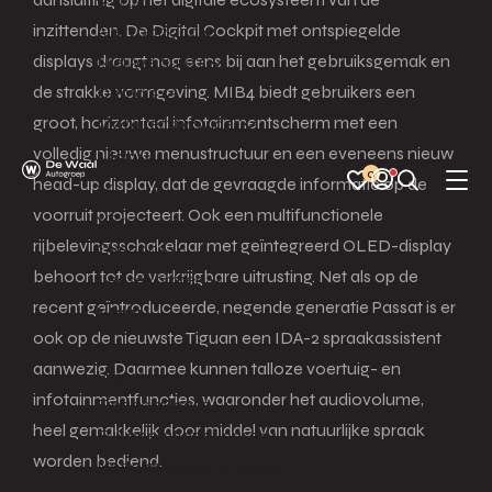
Terug
inzittenden. De Digital Cockpit met ontspiegelde
Alle voorraad
displays draagt nog eens bij aan het gebruiksgemak en
Nieuwe auto's
de strakke vormgeving. MIB4 biedt gebruikers een
Demo's
groot, horizontaal infotainmentscherm met een
Mobiliteitsprovider
volledig nieuwe menustructuur en een eveneens nieuw
Menu
0
head-up display, dat de gevraagde informatie op de
voorruit projecteert. Ook een multifunctionele
Terug
rijbelevingsschakelaar met geïntegreerd OLED-display
Over ons
behoort tot de verkrijgbare uitrusting. Net als op de
Leasevormen
recent geïntroduceerde, negende generatie Passat is er
Menu
ook op de nieuwste Tiguan een IDA-2 spraakassistent
aanwezig. Daarmee kunnen talloze voertuig- en
Terug
infotainmentfuncties, waaronder het audiovolume,
Financial lease
heel gemakkelijk door middel van natuurlijke spraak
Full operational lease
worden bediend.
Netto operational lease