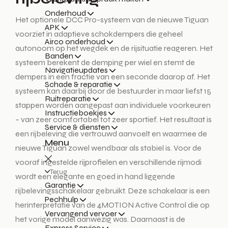
Onderhoud
Het optionele DCC Pro-systeem van de nieuwe Tiguan
APK
voorziet in adaptieve schokdempers die geheel
Airco onderhoud
autonoom op het wegdek en de rijsituatie reageren. Het
Banden
systeem berekent de demping per wiel en stemt de
Navigatieupdates
dempers in een fractie van een seconde daarop af. Het
Schade & reparatie
systeem kan daarbij door de bestuurder in maar liefst 15
Ruitreparatie
stappen worden aangepast aan individuele voorkeuren
Instructieboekjes
– van zeer comfortabel tot zeer sportief. Het resultaat is
Service & diensten
een rijbeleving die vertrouwd aanvoelt en waarmee de
Menu
nieuwe Tiguan zowel wendbaar als stabiel is. Voor de
vooraf ingestelde rijprofielen en verschillende rijmodi
Terug
wordt een elegante en goed in hand liggende
Garantie
rijbelevingsschakelaar gebruikt. Deze schakelaar is een
Pechhulp
herinterpretatie van de 4MOTION Active Control die op
Vervangend vervoer
het vorige model aanwezig was. Daarnaast is de
Express Service