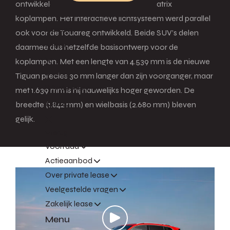
ontwikkelde, optionele IQ.LIGHT HD-matrix
koplampen. Het interactieve lichtsysteem werd parallel
Leasen
ook voor de Touareg ontwikkeld. Beide SUV’s delen
Menu
daarmee dus hetzelfde basisontwerp voor de
koplampen. Met een lengte van 4.539 mm is de nieuwe
Terug
Tiguan precies 30 mm langer dan zijn voorganger, maar
Private lease
met 1.639 mm is hij nauwelijks hoger geworden. De
Menu
breedte (1.842 mm) en wielbasis (2.680 mm) bleven
gelijk.
Terug
Voorraad
Actieaanbod
Over private lease
Veelgestelde vragen
Zakelijk lease
Menu