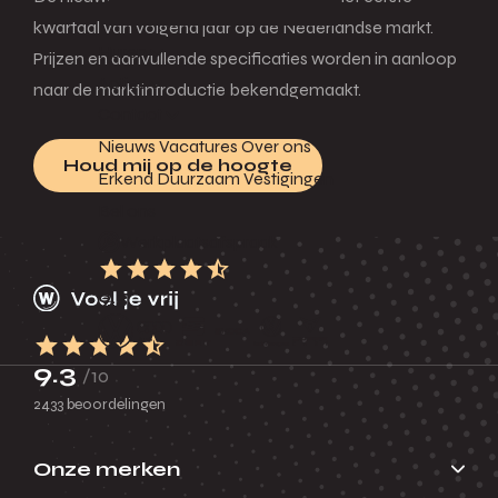
kwartaal van volgend jaar op de Nederlandse markt.
Huren
Prijzen en aanvullende specificaties worden in aanloop
Acties
naar de marktintroductie bekendgemaakt.
Contact
Nieuws
Vacatures
Over ons
Houd mij op de hoogte
Erkend Duurzaam
Vestigingen
Bel ons
Werkplaatsafspraak
9.3
9.3
/10
2433 beoordelingen
Onze merken